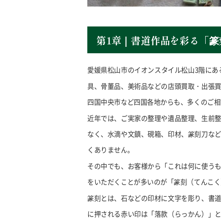
第1章｜書道作品を彩る「
愛媛県松山市のイオンスタイル松山
3
階にあ
具、骨董品、美術品などの店頭買取・出張
四国中央市など四国各地からも、多くのご相
近年では、ご実家の整理や遺品整理、生前
なく、水滴や文鎮、硯箱、印材、篆刻刀な
くありません。
その中でも、お客様から「これは何に使う
をいただくことが多いのが「篆刻（てんこく
篆刻とは、石などの印材に文字を彫り、書
に押される赤い印は「落款（らっかん）」