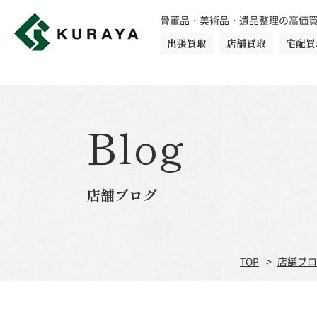
骨董品・美術品・遺品整理の高価
出張買取
店舗買取
宅配買
買取品目一覧
骨董品
切手
日本刀・鎧
Blog
ダイヤモンド
金・貴金属
店舗ブログ
楽器
カメラ
TOP
店舗ブロ