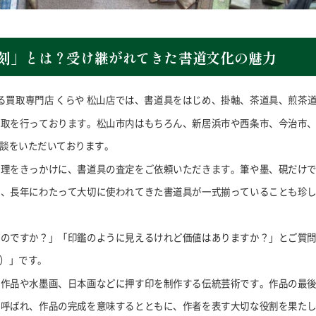
篆刻」とは？受け継がれてきた書道文化の魅力
る買取専門店 くらや 松山店では、書道具をはじめ、掛軸、茶道具、煎茶
買取を行っております。松山市内はもちろん、新居浜市や西条市、今治市
談をいただいております。
整理をきっかけに、書道具の査定をご依頼いただきます。筆や墨、硯だけ
ど、長年にわたって大切に使われてきた書道具が一式揃っていることも珍
ものですか？」「印鑑のように見えるけれど価値はありますか？」とご質
）」です。
道作品や水墨画、日本画などに押す印を制作する伝統芸術です。作品の最
と呼ばれ、作品の完成を意味するとともに、作者を表す大切な役割を果た