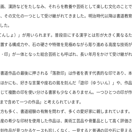
絵画、漢詩などをたしなみ、それらを教養や芸術として楽しむ文化のこと
も、その文化の一つとして受け継がれてきました。明治時代以降は書道教
した。
てんしょ）」が用いられます。普段目にする漢字とは形が大きく異なる
配置する構成力や、石の硬さや特徴を見極めながら彫り進める高度な技術
刻・印」が一体となった総合芸術とも呼ばれ、長い年月をかけて受け継が
。書道作品の最後に押される「落款印」は作者を表す代表的な印であり、
のほかにも、好きな言葉や座右の銘を刻んだ「遊印（ゆういん）」や、作
応じて複数の印を使い分ける書家も少なくありません。一つひとつの印が
まで含めて一つの作品」と考えられています。
む方も多く、書道経験の有無を問わず、多くの愛好家に親しまれています
国産の希少な印材を使用した作品は、美術工芸品や骨董品として高く評価
篆刻作品が見つかるケースも珍しくなく、一見すると普通の印や石に見え