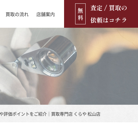
査定 / 買取の
無
買取の流れ
店舗案内
料
依頼はコチラ
店舗ブログ
古銭・古紙幣
お役立ち情報
金貨
古いおもちゃ・人形
遺品買取
ブランド品
食器
評価ポイントをご紹介｜買取専門店 くらや 松山店