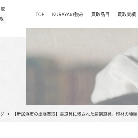
買取
TOP
KURAYAの強み
買取品目
買取実績
取
絵画
店舗一覧
掛け軸
茶道具
書道具
宝石
時計
着物
ブランド家具
グ
【新居浜市の出張買取】書道具に残された篆刻道具。印材の種類や