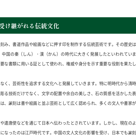
受け継がれる伝統文化
を刻み、書道作品や絵画などに押す印を制作する伝統芸術です。その歴史
、中国の秦（しん）・漢（かん）の時代に大きく発展したといわれてい
重要な書類に用いる証として使われ、権威や身分を示す重要な役割を果た
はなく、芸術性を追求する文化へと発展していきます。特に明時代から清
を彫る技術だけでなく、文字の配置や余白の美しさ、石の質感を活かした
には、篆刻は書や絵画と並ぶ芸術として広く認められ、多くの文人や書家
使や遣唐使などを通じて日本へ伝わったとされています。しかし、現在の
うになったのは江戸時代です。中国の文人文化の影響を受け、日本でも篆