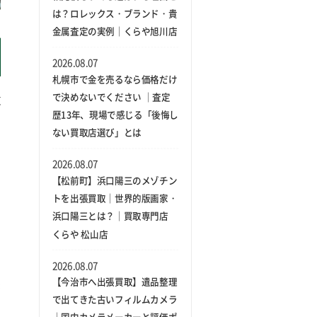
は？ロレックス・ブランド・貴
金属査定の実例｜くらや旭川店
2026.08.07
札幌市で金を売るなら価格だけ
で決めないでください ｜査定
道
歴13年、現場で感じる「後悔し
、
ない買取店選び」とは
2026.08.07
で
【松前町】浜口陽三のメゾチン
し
トを出張買取｜世界的版画家・
浜口陽三とは？｜買取専門店
くらや 松山店
問
2026.08.07
【今治市へ出張買取】遺品整理
後
で出てきた古いフィルムカメラ
し