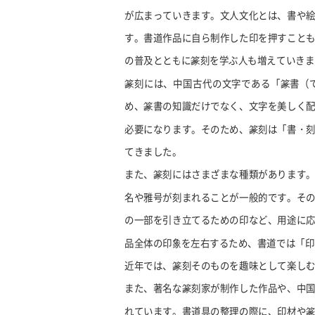
が広まっていきます。文人文化とは、書や
す。書道作品に自ら制作した印を押すこと
の普及とともに篆刻を学ぶ人も増えていきま
篆刻には、中国古代の文字である「篆書（
め、篆書の知識だけでなく、文字を美しく
必要になります。そのため、篆刻は「書・
てきました。
また、篆刻にはさまざまな種類があります
名や雅号が刻まれることが一般的です。そ
の一部を引き立てるための印など、用途に
品全体の印象を左右するため、書道では「印
近年では、篆刻そのものを趣味として楽し
また、著名な篆刻家が制作した作品や、中
れています。書道具の整理の際に、印材や