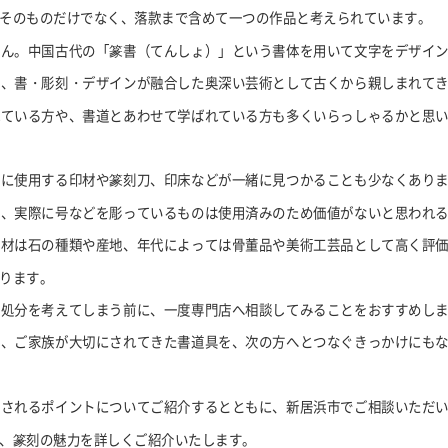
そのものだけでなく、落款まで含めて一つの作品と考えられています。
せん。中国古代の「篆書（てんしょ）」という書体を用いて文字をデザイ
め、書・彫刻・デザインが融合した奥深い芸術として古くから親しまれて
れている方や、書道とあわせて学ばれている方も多くいらっしゃるかと思
刻に使用する印材や篆刻刀、印床などが一緒に見つかることも少なくあり
で、実際に号などを彫っているものは使用済みのため価値がないと思われ
印材は石の種類や産地、年代によっては骨董品や美術工芸品として高く評
ります。
と処分を考えてしまう前に、一度専門店へ相談してみることをおすすめし
り、ご家族が大切にされてきた書道具を、次の方へとつなぐきっかけにも
価されるポイントについてご紹介するとともに、新居浜市でご相談いただ
、篆刻の魅力を詳しくご紹介いたします。