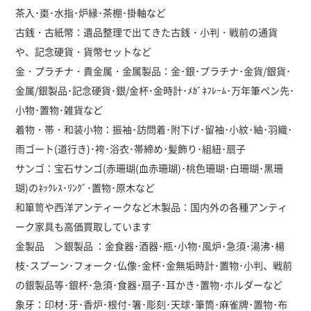
茶入･棗･水指･炉縁･茶棚･掛軸など
古銭・古紙幣：遺品整理で出てきた古銭・小判・戦前の通貨
や、記念硬貨・貨幣セットなど
金・プラチナ・貴金属・金属製品：金･銀･プラチナ･金貨/銀貨･
金属/銀製品･記念硬貨･銀/金杯･金時計･ﾒｶﾞﾈﾌﾚｰﾑ･万年筆ペン先･
小物･置物･雑貨など
着物・帯・和装小物：振袖･訪問着･附下げ･留袖･小紋･紬･羽織･
雨ゴート(道行き)･袴･浴衣･帯締め･髪飾り･組紐･扇子
サンゴ：宝石サンゴ(赤珊瑚(血赤珊瑚)･桃色珊瑚･白珊瑚･黒珊
瑚)のﾈｯｸﾚｽ･ﾘﾝｸﾞ･置物･原木など
和箪笥や西洋アンティークなど木製品：国内外の各種アンティ
ーク家具も高価買取しています
金製品 ＞銀製品 ：金食器･酒器･瓶･小物･風炉･急須･湯沸･楊
枝･スプーン･フォーク･仏像･金杯･金無垢時計･置物･小判、戦前
の銀製品等･銀杯･急須･食器･扇子･耳かき･置物･ホルダーなど
象牙：印材･牙･香炉･根付･箸･彫刻･天球･筆筒･麻雀牌･置物･布