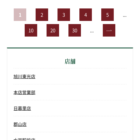
1
2
3
4
5
...
10
20
30
...
»
店舗
旭川東光店
本店営業部
日暮里店
郡山店