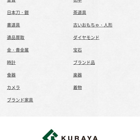
日本刀・鎧
茶道具
書道具
古いおもちゃ・人形
遺品買取
ダイヤモンド
金・貴金属
宝石
時計
ブランド品
食器
楽器
カメラ
着物
ブランド家具