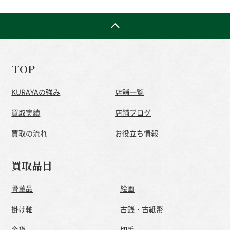
TOP
KURAYAの強み
店舗一覧
買取実績
店舗ブログ
買取の流れ
お役立ち情報
買取品目
骨董品
絵画
掛け軸
古銭・古紙幣
金貨
切手