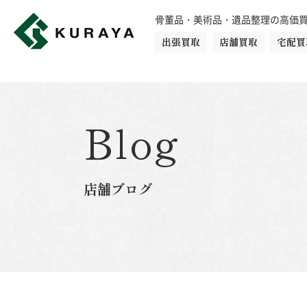
骨董品・美術品・遺品整理の高価
出張買取
店舗買取
宅配買
買取品目一覧
骨董品
切手
日本刀・鎧
Blog
ダイヤモンド
金・貴金属
店舗ブログ
楽器
カメラ