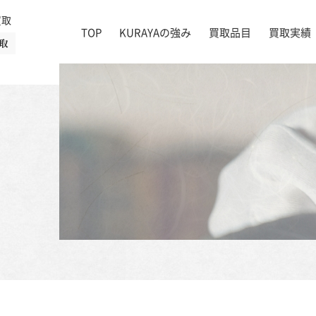
買取
TOP
KURAYAの強み
買取品目
買取実績
取
絵画
店舗一覧
掛け軸
茶道具
書道具
宝石
時計
着物
ブランド家具