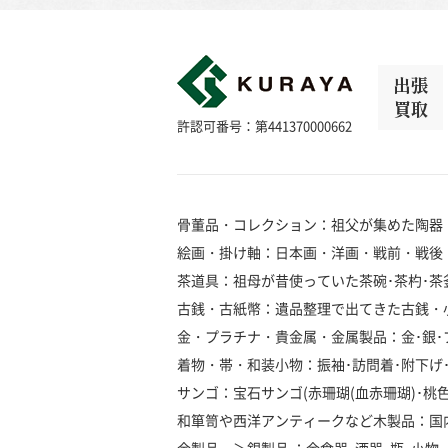
出張
買取
許認可番号：第441370000662
骨董品・コレクション：祖父が集めた陶器
絵画・掛け軸：日本画・洋画・戦前・戦後
茶道具：祖母が昔使っていた茶碗･茶杓･茶釜
古銭・古紙幣：遺品整理で出てきた古銭・
金・プラチナ・貴金属・金属製品：金･銀･プラ
着物・帯・和装小物：振袖･訪問着･附下げ･留
サンゴ：宝石サンゴ(赤珊瑚(血赤珊瑚)･桃色珊瑚
和箪笥や西洋アンティークなど木製品：国