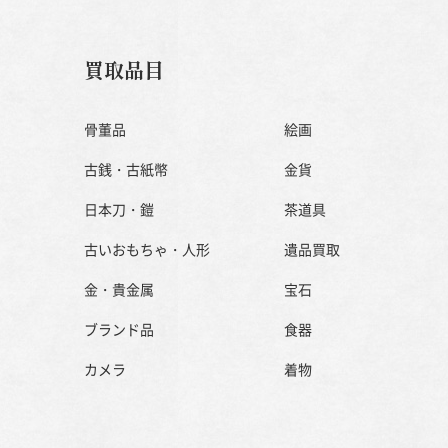
買取品目
骨董品
絵画
古銭・古紙幣
金貨
日本刀・鎧
茶道具
古いおもちゃ・人形
遺品買取
金・貴金属
宝石
ブランド品
食器
カメラ
着物