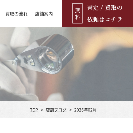
査定 / 買取の
無
買取の流れ
店舗案内
料
依頼はコチラ
店舗ブログ
古銭・古紙幣
お役立ち情報
金貨
古いおもちゃ・人形
遺品買取
ブランド品
食器
TOP
店舗ブログ
2026年02月