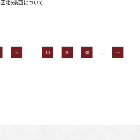
区北6条西について
5
...
10
20
30
...
»