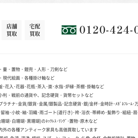
店舗
宅配
0120-424-
買取
買取
・壷・置物・鎧兜・人形・刀剣など
・現代絵画・各種掛け軸など
･花入･花器･花瓶･茶入･棗･水指･炉縁･茶棚･掛軸など
小判・戦前の通貨や、記念硬貨・貨幣セットなど
チナ･金貨/銀貨･金属/銀製品･記念硬貨･銀/金杯･金時計･ﾒｶﾞﾈﾌﾚｰﾑ
袖･小紋･紬･羽織･雨ゴート(道行き)･袴･浴衣･帯締め･髪飾り･組紐･扇
･白珊瑚･黒珊瑚)のﾈｯｸﾚｽ･ﾘﾝｸﾞ･置物･原木など
内外の各種アンティーク家具も高価買取しています