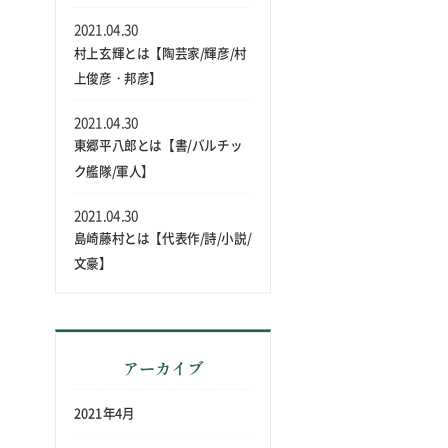
2021.04.30
村上玄輝とは【陶芸家/輝彦/村
上俊彦・邦彦】
2021.04.30
東郷平八郎とは【書/バルチッ
ク艦隊/軍人】
2021.04.30
島崎藤村とは【代表作/詩/小説/
文豪】
アーカイブ
2021年4月