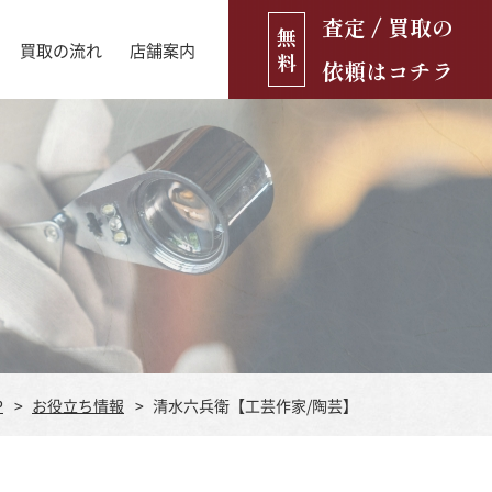
査定 / 買取の
無
買取の流れ
店舗案内
料
依頼はコチラ
店舗ブログ
古銭・古紙幣
お役立ち情報
金貨
古いおもちゃ・人形
遺品買取
ブランド品
食器
P
お役立ち情報
清水六兵衛【工芸作家/陶芸】