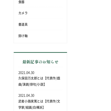
食器
カメラ
書道具
掛け軸
最新記事のお知らせ
2021.04.30
久保田万太郎とは【代表作/戯
曲/演劇/俳句/小説】
2021.04.30
武者小路実篤とは【代表作/文
学家/絵画/白樺派】