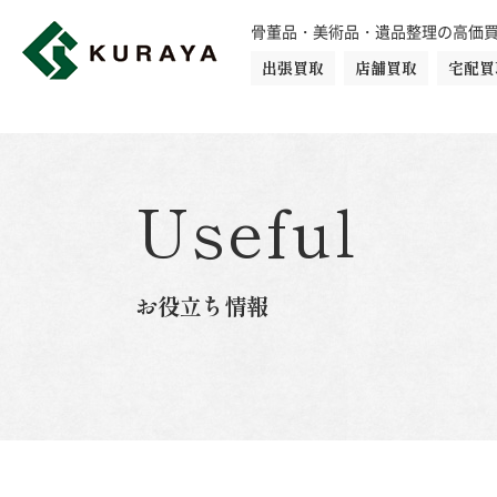
骨董品・美術品・遺品整理の高価
出張買取
店舗買取
宅配買
買取品目一覧
骨董品
切手
日本刀・鎧
Useful
ダイヤモンド
金・貴金属
お役立ち情報
楽器
カメラ