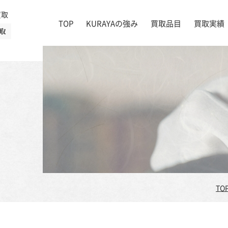
買取
TOP
KURAYAの強み
買取品目
買取実績
取
絵画
店舗一覧
掛け軸
茶道具
書道具
宝石
時計
着物
ブランド家具
TO