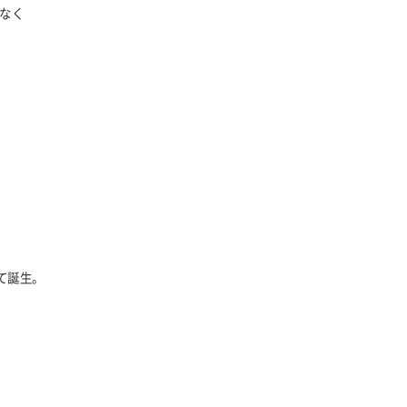
なく
て誕生。