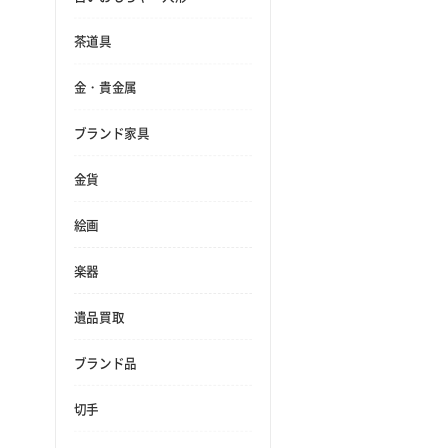
茶道具
金・貴金属
ブランド家具
金貨
絵画
楽器
遺品買取
ブランド品
切手