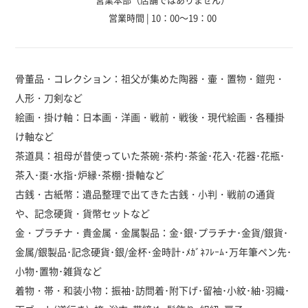
営業時間 | 10：00～19：00
骨董品・コレクション：祖父が集めた陶器・壷・置物・鎧兜・
人形・刀剣など
絵画・掛け軸：日本画・洋画・戦前・戦後・現代絵画・各種掛
け軸など
茶道具：祖母が昔使っていた茶碗･茶杓･茶釜･花入･花器･花瓶･
茶入･棗･水指･炉縁･茶棚･掛軸など
古銭・古紙幣：遺品整理で出てきた古銭・小判・戦前の通貨
や、記念硬貨・貨幣セットなど
金・プラチナ・貴金属・金属製品：金･銀･プラチナ･金貨/銀貨･
金属/銀製品･記念硬貨･銀/金杯･金時計･ﾒｶﾞﾈﾌﾚｰﾑ･万年筆ペン先･
小物･置物･雑貨など
着物・帯・和装小物：振袖･訪問着･附下げ･留袖･小紋･紬･羽織･