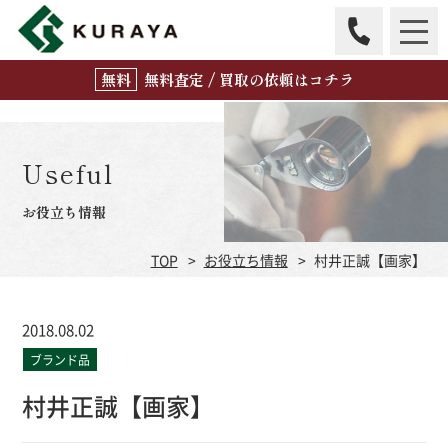
無
料
査定 / 買取の
依頼はコチラ
Useful
お役立ち情報
TOP
お役立ち情報
村井正誠【画家】
2018.08.02
ブランド品
村井正誠【画家】