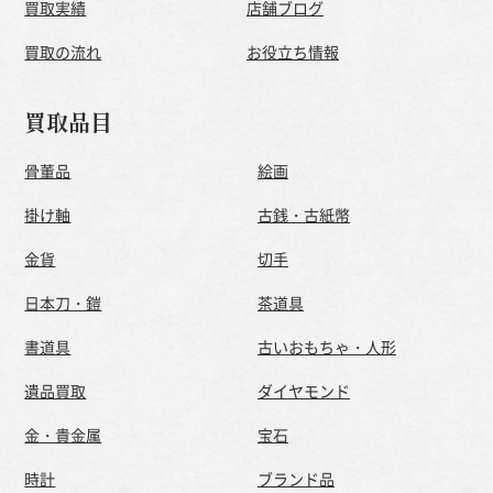
買取実績
店舗ブログ
買取の流れ
お役立ち情報
買取品目
骨董品
絵画
掛け軸
古銭・古紙幣
金貨
切手
日本刀・鎧
茶道具
書道具
古いおもちゃ・人形
遺品買取
ダイヤモンド
金・貴金属
宝石
時計
ブランド品