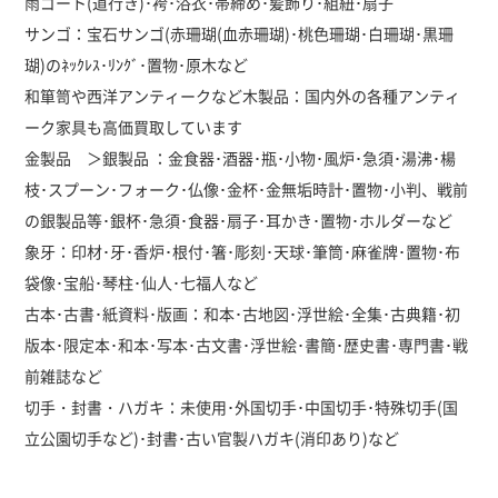
雨ゴート(道行き)･袴･浴衣･帯締め･髪飾り･組紐･扇子
サンゴ：宝石サンゴ(赤珊瑚(血赤珊瑚)･桃色珊瑚･白珊瑚･黒珊
瑚)のﾈｯｸﾚｽ･ﾘﾝｸﾞ･置物･原木など
和箪笥や西洋アンティークなど木製品：国内外の各種アンティ
ーク家具も高価買取しています
金製品 ＞銀製品 ：金食器･酒器･瓶･小物･風炉･急須･湯沸･楊
枝･スプーン･フォーク･仏像･金杯･金無垢時計･置物･小判、戦前
の銀製品等･銀杯･急須･食器･扇子･耳かき･置物･ホルダーなど
象牙：印材･牙･香炉･根付･箸･彫刻･天球･筆筒･麻雀牌･置物･布
袋像･宝船･琴柱･仙人･七福人など
古本･古書･紙資料･版画：和本･古地図･浮世絵･全集･古典籍･初
版本･限定本･和本･写本･古文書･浮世絵･書簡･歴史書･専門書･戦
前雑誌など
切手・封書・ハガキ：未使用･外国切手･中国切手･特殊切手(国
立公園切手など)･封書･古い官製ハガキ(消印あり)など