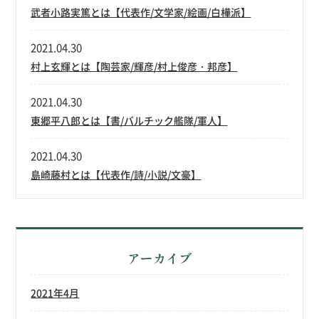
武者小路実篤とは【代表作/文学家/絵画/白樺派】
2021.04.30
村上玄輝とは【陶芸家/輝彦/村上俊彦・邦彦】
2021.04.30
東郷平八郎とは【書/バルチック艦隊/軍人】
2021.04.30
島崎藤村とは【代表作/詩/小説/文豪】
アーカイブ
2021年4月