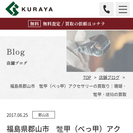
無
料
査定 / 買取の
依頼はコチラ
Blog
店舗ブログ
TOP
店舗ブログ
福島県郡山市 鼈甲（べっ甲）アクセサリーの買取り｜珊瑚・
鼈甲・琥珀の買取
2017.06.25
郡山店
福島県郡山市 鼈甲（べっ甲）アク