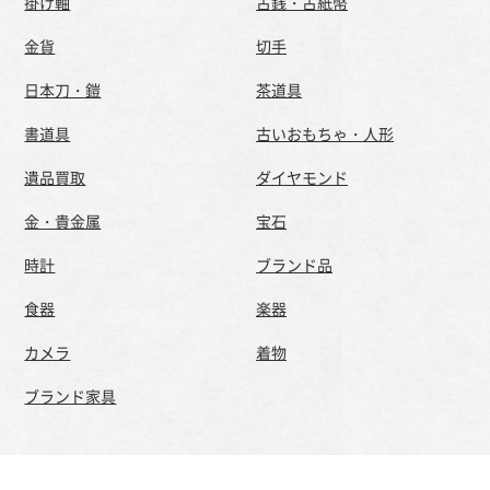
掛け軸
古銭・古紙幣
金貨
切手
日本刀・鎧
茶道具
書道具
古いおもちゃ・人形
遺品買取
ダイヤモンド
金・貴金属
宝石
時計
ブランド品
食器
楽器
カメラ
着物
ブランド家具