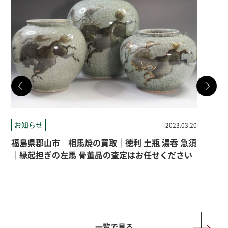
お知らせ
お
2023.03.20
福島県郡山市 相馬焼の買取｜徳利 土瓶 湯呑 急須
福
｜縁起担ぎの左馬 骨董品の査定はお任せください
須
一覧で見る