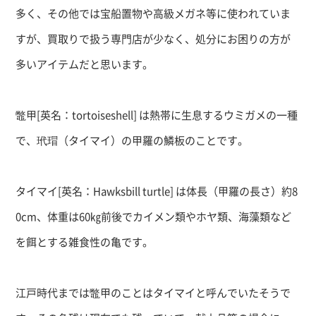
多く、その他では宝船置物や高級メガネ等に使われていま
すが、買取りで扱う専門店が少なく、処分にお困りの方が
多いアイテムだと思います。
鼈甲
[
英名：
tortoiseshell]
は熱帯に生息するウミガメの一種
で、玳瑁（タイマイ）の甲羅の鱗板のことです。
タイマイ
[
英名：
Hawksbill turtle]
は体長（甲羅の長さ）約
8
0cm
、体重は
60
㎏前後でカイメン類やホヤ類、海藻類など
を餌とする雑食性の亀です。
江戸時代までは鼈甲のことはタイマイと呼んでいたそうで