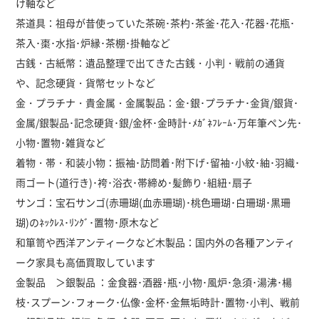
け軸など
茶道具：祖母が昔使っていた茶碗･茶杓･茶釜･花入･花器･花瓶･
茶入･棗･水指･炉縁･茶棚･掛軸など
古銭・古紙幣：遺品整理で出てきた古銭・小判・戦前の通貨
や、記念硬貨・貨幣セットなど
金・プラチナ・貴金属・金属製品：金･銀･プラチナ･金貨/銀貨･
金属/銀製品･記念硬貨･銀/金杯･金時計･ﾒｶﾞﾈﾌﾚｰﾑ･万年筆ペン先･
小物･置物･雑貨など
着物・帯・和装小物：振袖･訪問着･附下げ･留袖･小紋･紬･羽織･
雨ゴート(道行き)･袴･浴衣･帯締め･髪飾り･組紐･扇子
サンゴ：宝石サンゴ(赤珊瑚(血赤珊瑚)･桃色珊瑚･白珊瑚･黒珊
瑚)のﾈｯｸﾚｽ･ﾘﾝｸﾞ･置物･原木など
和箪笥や西洋アンティークなど木製品：国内外の各種アンティ
ーク家具も高価買取しています
金製品 ＞銀製品 ：金食器･酒器･瓶･小物･風炉･急須･湯沸･楊
枝･スプーン･フォーク･仏像･金杯･金無垢時計･置物･小判、戦前