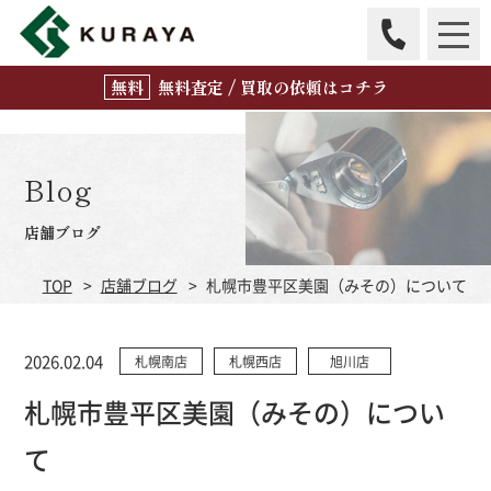
無
料
査定 / 買取の
依頼はコチラ
Blog
店舗ブログ
TOP
店舗ブログ
札幌市豊平区美園（みその）について
2026.02.04
札幌南店
札幌西店
旭川店
札幌市豊平区美園（みその）につい
て