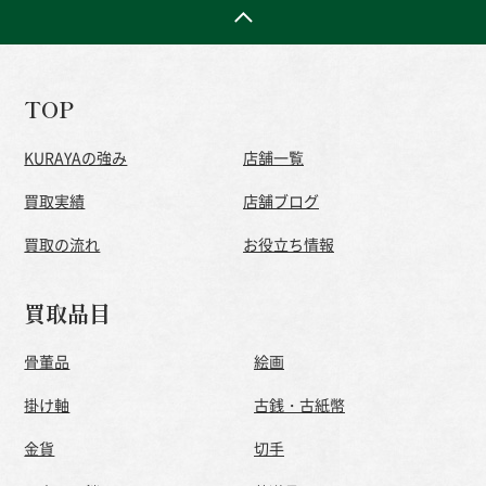
TOP
KURAYAの強み
店舗一覧
買取実績
店舗ブログ
買取の流れ
お役立ち情報
買取品目
骨董品
絵画
掛け軸
古銭・古紙幣
金貨
切手