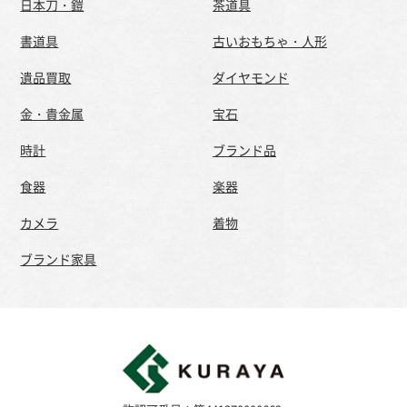
日本刀・鎧
茶道具
書道具
古いおもちゃ・人形
遺品買取
ダイヤモンド
金・貴金属
宝石
時計
ブランド品
食器
楽器
カメラ
着物
ブランド家具