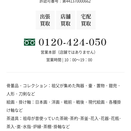
許認可番号：第441370000662
出張
店舗
宅配
買取
買取
買取
0120-424-050
営業本部（店舗ではありません）
営業時間 | 10：00～19：00
骨董品・コレクション：祖父が集めた陶器・壷・置物・鎧兜・
人形・刀剣など
絵画・掛け軸：日本画・洋画・戦前・戦後・現代絵画・各種掛
け軸など
茶道具：祖母が昔使っていた茶碗･茶杓･茶釜･花入･花器･花瓶･
茶入･棗･水指･炉縁･茶棚･掛軸など