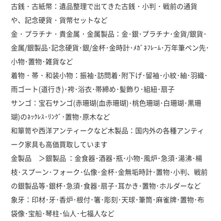
古銭・古紙幣：遺品整理で出てきた古銭・小判・戦前の通貨
や、記念硬貨・貨幣セットなど
金・プラチナ・貴金属・金属製品：金･銀･プラチナ･金貨/銀貨･
金属/銀製品･記念硬貨･銀/金杯･金時計･ﾒｶﾞﾈﾌﾚｰﾑ･万年筆ペン先･
小物･置物･雑貨など
着物・帯・和装小物：振袖･訪問着･附下げ･留袖･小紋･紬･羽織･
雨ゴート(道行き)･袴･浴衣･帯締め･髪飾り･組紐･扇子
サンゴ：宝石サンゴ(赤珊瑚(血赤珊瑚)･桃色珊瑚･白珊瑚･黒珊
瑚)のﾈｯｸﾚｽ･ﾘﾝｸﾞ･置物･原木など
和箪笥や西洋アンティークなど木製品：国内外の各種アンティ
ーク家具も高価買取しています
金製品 ＞銀製品 ：金食器･酒器･瓶･小物･風炉･急須･湯沸･楊
枝･スプーン･フォーク･仏像･金杯･金無垢時計･置物･小判、戦前
の銀製品等･銀杯･急須･食器･扇子･耳かき･置物･ホルダーなど
象牙：印材･牙･香炉･根付･箸･彫刻･天球･筆筒･麻雀牌･置物･布
袋像･宝船･琴柱･仙人･七福人など