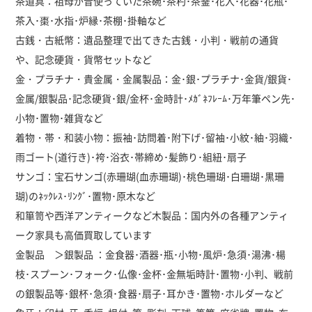
茶道具：祖母が昔使っていた茶碗･茶杓･茶釜･花入･花器･花瓶･
茶入･棗･水指･炉縁･茶棚･掛軸など
古銭・古紙幣：遺品整理で出てきた古銭・小判・戦前の通貨
や、記念硬貨・貨幣セットなど
金・プラチナ・貴金属・金属製品：金･銀･プラチナ･金貨/銀貨･
金属/銀製品･記念硬貨･銀/金杯･金時計･ﾒｶﾞﾈﾌﾚｰﾑ･万年筆ペン先･
小物･置物･雑貨など
着物・帯・和装小物：振袖･訪問着･附下げ･留袖･小紋･紬･羽織･
雨ゴート(道行き)･袴･浴衣･帯締め･髪飾り･組紐･扇子
サンゴ：宝石サンゴ(赤珊瑚(血赤珊瑚)･桃色珊瑚･白珊瑚･黒珊
瑚)のﾈｯｸﾚｽ･ﾘﾝｸﾞ･置物･原木など
和箪笥や西洋アンティークなど木製品：国内外の各種アンティ
ーク家具も高価買取しています
金製品 ＞銀製品 ：金食器･酒器･瓶･小物･風炉･急須･湯沸･楊
枝･スプーン･フォーク･仏像･金杯･金無垢時計･置物･小判、戦前
の銀製品等･銀杯･急須･食器･扇子･耳かき･置物･ホルダーなど