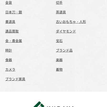
金貨
切手
日本刀・鎧
茶道具
書道具
古いおもちゃ・人形
遺品買取
ダイヤモンド
金・貴金属
宝石
時計
ブランド品
食器
楽器
カメラ
着物
ブランド家具