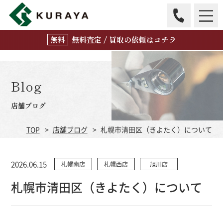
無
料
査定 / 買取の
依頼はコチラ
Blog
店舗ブログ
TOP
店舗ブログ
札幌市清田区（きよたく）について
2026.06.15
札幌南店
札幌西店
旭川店
札幌市清田区（きよたく）について