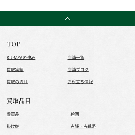
TOP
KURAYAの強み
店舗一覧
買取実績
店舗ブログ
買取の流れ
お役立ち情報
買取品目
骨董品
絵画
掛け軸
古銭・古紙幣