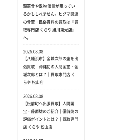
頭蓋骨や敷物 価値が眠ってい
るかもしれません。ヒグマ関連
の骨董・民俗資料の買取は『買
取専門店 くらや 旭川東光店』
へ。
2026.08.08
【八幡浜市】金城次郎の壷を出
張買取｜沖縄初の人間国宝・金
城次郎とは？｜買取専門店 く
らや 松山店
2026.08.08
【松前町へ出張買取】人間国
宝・藤原雄のご紹介｜備前焼の
評価ポイントとは？｜買取専門
店 くらや 松山店