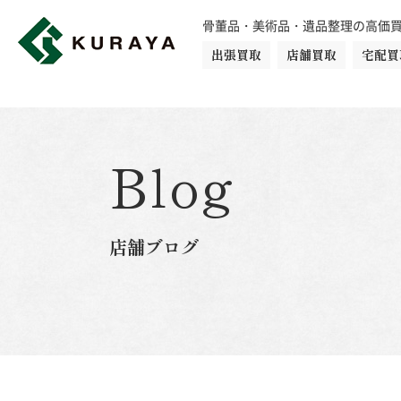
骨董品・美術品・遺品整理の高価
出張買取
店舗買取
宅配買
買取品目一覧
骨董品
切手
日本刀・鎧
Blog
ダイヤモンド
金・貴金属
店舗ブログ
楽器
カメラ