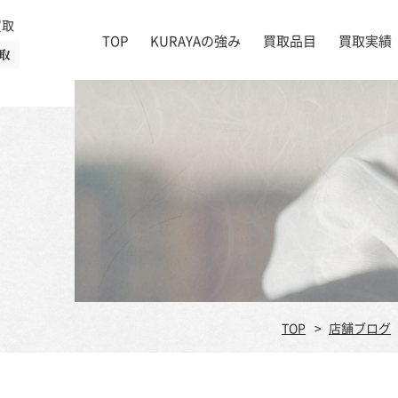
買取
TOP
KURAYAの強み
買取品目
買取実績
取
絵画
店舗一覧
掛け軸
茶道具
書道具
宝石
時計
着物
ブランド家具
TOP
店舗ブログ