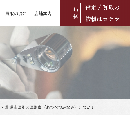
査定 / 買取の
無
買取の流れ
店舗案内
料
依頼はコチラ
店舗ブログ
古銭・古紙幣
お役立ち情報
金貨
古いおもちゃ・人形
遺品買取
ブランド品
食器
札幌市厚別区厚別南（あつべつみなみ）について