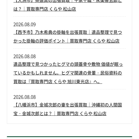
【大洲市】茶道具の出張買取｜千家十職・永楽善五郎と
は？｜買取専門店 くらや 松山店
2026.08.09
【西予市】乃木希典の掛軸を出張買取｜遺品整理で見つ
かった掛軸の評価ポイント｜買取専門店 くらや 松山店
2026.08.08
遺品整理で見つかったヒグマの頭蓋骨や敷物 価値が眠っ
ているかもしれません。ヒグマ関連の骨董・民俗資料の
買取は『買取専門店 くらや 旭川東光店』へ。
2026.08.08
【八幡浜市】金城次郎の壷を出張買取｜沖縄初の人間国
宝・金城次郎とは？｜買取専門店 くらや 松山店