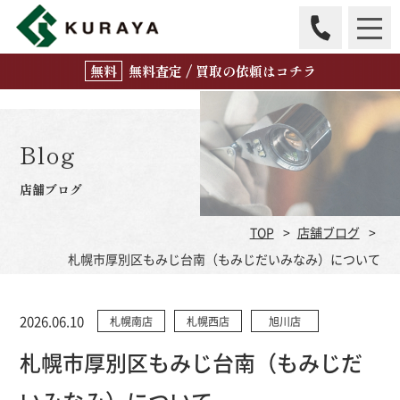
無
料
査定 / 買取の
依頼はコチラ
Blog
店舗ブログ
TOP
店舗ブログ
札幌市厚別区もみじ台南（もみじだいみなみ）について
2026.06.10
札幌南店
札幌西店
旭川店
札幌市厚別区もみじ台南（もみじだ