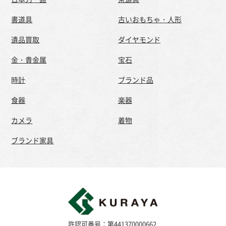
書道具
古いおもちゃ・人形
遺品買取
ダイヤモンド
金・貴金属
宝石
時計
ブランド品
食器
楽器
カメラ
着物
ブランド家具
許認可番号：第441370000662