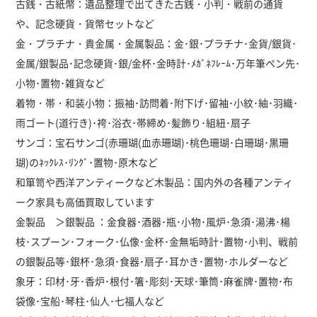
古銭・古紙幣：遺品整理で出てきた古銭・小判・戦前の通貨
や、記念硬貨・貨幣セットなど
金・プラチナ・貴金属・金属製品：金･銀･プラチナ･金貨/銀貨･
金属/銀製品･記念硬貨･銀/金杯･金時計･ﾒｶﾞﾈﾌﾚｰﾑ･万年筆ペン先･
小物･置物･雑貨など
着物・帯・和装小物：振袖･訪問着･附下げ･留袖･小紋･紬･羽織･
雨ゴート(道行き)･袴･浴衣･帯締め･髪飾り･組紐･扇子
サンゴ：宝石サンゴ(赤珊瑚(血赤珊瑚)･桃色珊瑚･白珊瑚･黒珊
瑚)のﾈｯｸﾚｽ･ﾘﾝｸﾞ･置物･原木など
和箪笥や西洋アンティークなど木製品：国内外の各種アンティ
ーク家具も高価買取しています
金製品 ＞銀製品 ：金食器･酒器･瓶･小物･風炉･急須･湯沸･楊
枝･スプーン･フォーク･仏像･金杯･金無垢時計･置物･小判、戦前
の銀製品等･銀杯･急須･食器･扇子･耳かき･置物･ホルダーなど
象牙：印材･牙･香炉･根付･箸･彫刻･天球･筆筒･麻雀牌･置物･布
袋像･宝船･琴柱･仙人･七福人など