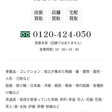
出張
店舗
宅配
買取
買取
買取
0120-424-050
営業本部（店舗ではありません）
営業時間 | 10：00～19：00
骨董品・コレクション：祖父が集めた陶器・壷・置物・鎧兜・
人形・刀剣など
絵画・掛け軸：日本画・洋画・戦前・戦後・現代絵画・各種掛
け軸など
茶道具：祖母が昔使っていた茶碗･茶杓･茶釜･花入･花器･花瓶･
茶入･棗･水指･炉縁･茶棚･掛軸など