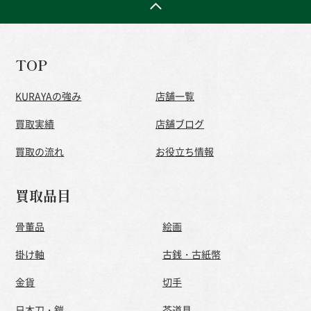
TOP
KURAYAの強み
店舗一覧
買取実績
店舗ブログ
買取の流れ
お役立ち情報
買取品目
骨董品
絵画
掛け軸
古銭・古紙幣
金貨
切手
日本刀・鎧
茶道具