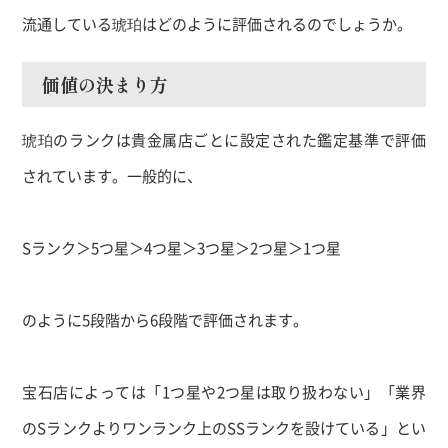
流通している琥珀はどのように評価されるのでしょうか。
価値の決まり方
琥珀のランクは貴金属店ごとに設定された鑑定基準で評価
されています。一般的に、
S
ランク＞
5
つ星＞
4
つ星＞
3
つ星＞
2
つ星＞
1
つ星
のように
5
段階から
6
段階で評価されます。
宝石店によっては「
1
つ星や
2
つ星は取り扱わない」「業界
の
S
ランクよりワンランク上の
SS
ランクを設けている」とい