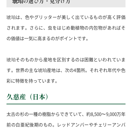
琥珀の選び方・見分け方
琥珀は、色やグリッターが美しく出ているものが高く評価
されます。さらに、虫をはじめ動植物の内包物があればそ
の価値は一気に高まるのがポイントです。
琥珀そのものから産地を区別するのは困難といわれていま
す。世界の主な琥珀産地は、次の
4
箇所。それぞれ年代や色
彩に特徴を持っています。
久慈産（日本）
太古の杉の一種の樹脂からできていて、約
8,500
〜
9,000
万年
前の白亜紀後期のもの。レッドアンバーやチェリーアンバ