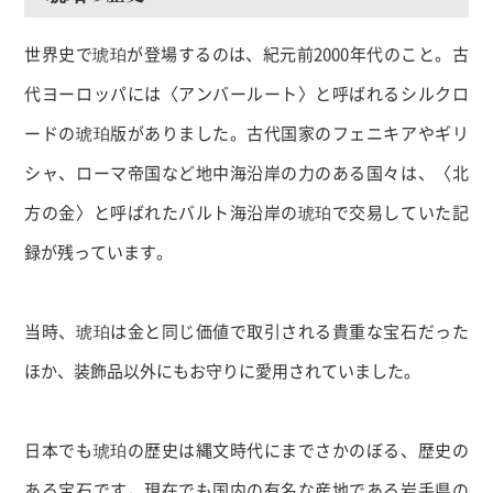
世界史で琥珀が登場するのは、紀元前
2000
年代のこと。古
代ヨーロッパには〈アンバールート〉と呼ばれるシルクロ
ードの琥珀版がありました。古代国家のフェニキアやギリ
シャ、ローマ帝国など地中海沿岸の力のある国々は、〈北
方の金〉と呼ばれたバルト海沿岸の琥珀で交易していた記
録が残っています。
当時、琥珀は金と同じ価値で取引される貴重な宝石だった
ほか、装飾品以外にもお守りに愛用されていました。
日本でも琥珀の歴史は縄文時代にまでさかのぼる、歴史の
ある宝石です。現在でも国内の有名な産地である岩手県の