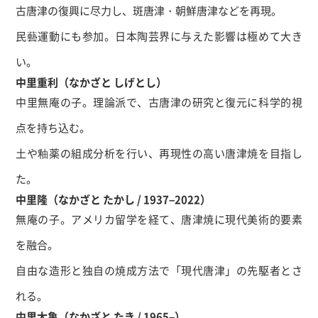
古唐津の復興に尽力し、斑唐津・朝鮮唐津などを再現。
民藝運動にも参加。日本陶芸界に与えた影響は極めて大き
い。
中里重利（なかざと しげとし）
中里無庵の子。理論派で、古唐津の研究と復元に科学的視
点を持ち込む。
土や釉薬の組成分析を行い、再現性の高い唐津焼を目指し
た。
中里隆（なかざと たかし / 1937–2022）
無庵の子。アメリカ留学を経て、唐津焼に現代美術的要素
を融合。
自由な造形と独自の焼成方法で「現代唐津」の先駆者とさ
れる。
中里太亀（なかざと たき / 1965–）