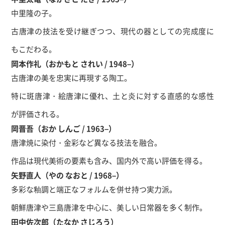
中里隆の子。
古唐津の技法を受け継ぎつつ、現代の器としての完成度に
もこだわる。
岡本作礼（おかもと されい / 1948–）
古唐津の美を忠実に再現する陶工。
特に斑唐津・絵唐津に優れ、土と炎に対する直感的な感性
が評価される。
岡晋吾（おか しんご / 1963–）
唐津焼に染付・金彩など異なる技法を融合。
作品は現代美術の要素も含み、国内外で高い評価を得る。
矢野直人（やの なおと / 1968–）
多彩な釉調と端正なフォルムを併せ持つ実力派。
朝鮮唐津や三島唐津を中心に、美しい日常器を多く制作。
田中佐次郎（たなか さじろう）