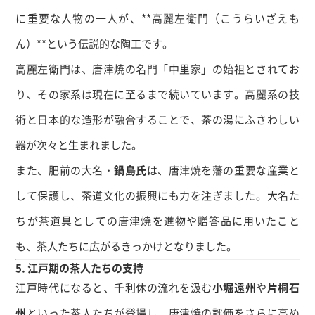
に重要な人物の一人が、**高麗左衛門（こうらいざえも
ん）**という伝説的な陶工です。
高麗左衛門は、唐津焼の名門「中里家」の始祖とされてお
り、その家系は現在に至るまで続いています。高麗系の技
術と日本的な造形が融合することで、茶の湯にふさわしい
器が次々と生まれました。
また、肥前の大名・
鍋島氏
は、唐津焼を藩の重要な産業と
して保護し、茶道文化の振興にも力を注ぎました。大名た
ちが茶道具としての唐津焼を進物や贈答品に用いたこと
も、茶人たちに広がるきっかけとなりました。
5. 江戸期の茶人たちの支持
江戸時代になると、千利休の流れを汲む
小堀遠州
や
片桐石
州
といった茶人たちが登場し、唐津焼の評価をさらに高め