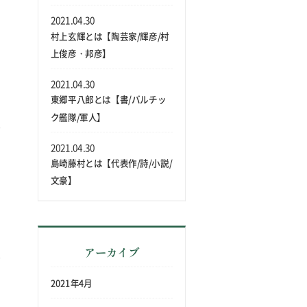
2021.04.30
村上玄輝とは【陶芸家/輝彦/村
上俊彦・邦彦】
2021.04.30
東郷平八郎とは【書/バルチッ
ク艦隊/軍人】
2021.04.30
島崎藤村とは【代表作/詩/小説/
文豪】
アーカイブ
2021年4月