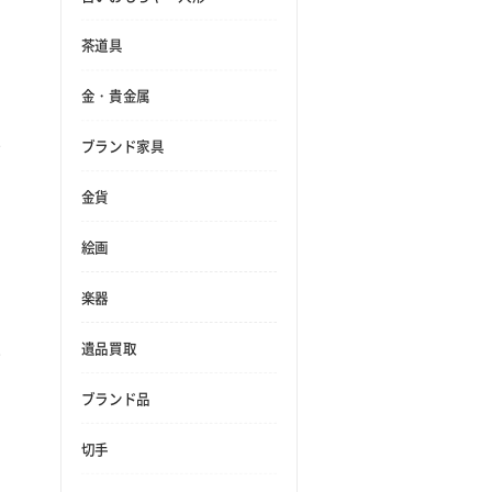
茶道具
金・貴金属
ブランド家具
金貨
絵画
楽器
遺品買取
ブランド品
切手