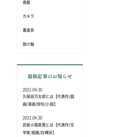
食器
カメラ
書道具
掛け軸
最新記事のお知らせ
2021.04.30
久保田万太郎とは【代表作/戯
曲/演劇/俳句/小説】
2021.04.30
武者小路実篤とは【代表作/文
学家/絵画/白樺派】