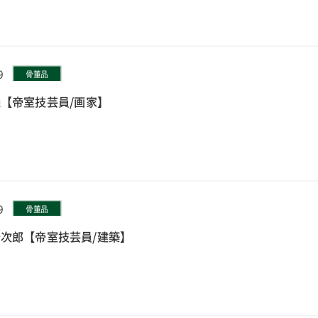
9
骨董品
【帝室技芸員/画家】
9
骨董品
次郎【帝室技芸員/建築】