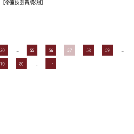
【帝室技芸員/彫刻】
30
...
55
56
57
58
59
...
70
80
...
»