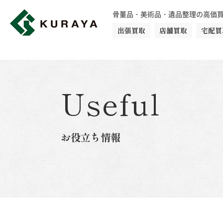
骨董品・美術品・遺品整理の高価
出張買取
店舗買取
宅配買
買取品目一覧
骨董品
切手
日本刀・鎧
Useful
ダイヤモンド
金・貴金属
お役立ち情報
楽器
カメラ