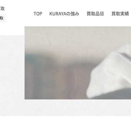
買取
TOP
KURAYAの強み
買取品目
買取実績
取
絵画
店舗一覧
掛け軸
茶道具
書道具
宝石
時計
着物
ブランド家具