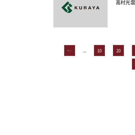
高村光雲
«
...
10
20