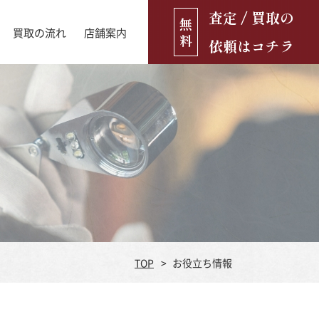
査定 / 買取の
無
買取の流れ
店舗案内
料
依頼はコチラ
店舗ブログ
古銭・古紙幣
お役立ち情報
金貨
古いおもちゃ・人形
遺品買取
ブランド品
食器
TOP
お役立ち情報