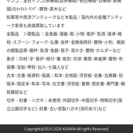
サンゴ：宝石サンゴ(赤珊瑚(血赤珊瑚)･桃色珊瑚･白珊瑚･黒珊
瑚)のﾈｯｸﾚｽ･ﾘﾝｸﾞ･置物･原木など
和箪笥や西洋アンティークなど木製品：国内外の各種アンティ
ーク家具も高価買取しています
金製品 ＞銀製品 ：金食器･酒器･瓶･小物･風炉･急須･湯沸･楊
枝･スプーン･フォーク･仏像･金杯･金無垢時計･置物･小判、戦前
の銀製品等･銀杯･急須･食器･扇子･耳かき･置物･ホルダーなど
象牙：印材･牙･香炉･根付･箸･彫刻･天球･筆筒･麻雀牌･置物･布
袋像･宝船･琴柱･仙人･七福人など
古本･古書･紙資料･版画：和本･古地図･浮世絵･全集･古典籍･初
版本･限定本･和本･写本･古文書･浮世絵･書簡･歴史書･専門書･戦
前雑誌など
切手・封書・ハガキ：未使用･外国切手･中国切手･特殊切手(国
立公園切手など)･封書･古い官製ハガキ(消印あり)など
Copyright@2015-2026 KURAYA All rights Reserved.