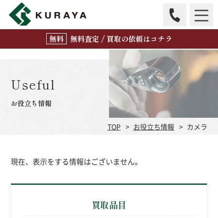
無
料
査定 / 買取の
依頼はコチラ
Useful
お役立ち情報
TOP
お役立ち情報
カメラ
現在、表示をする情報はございません。
買取品目