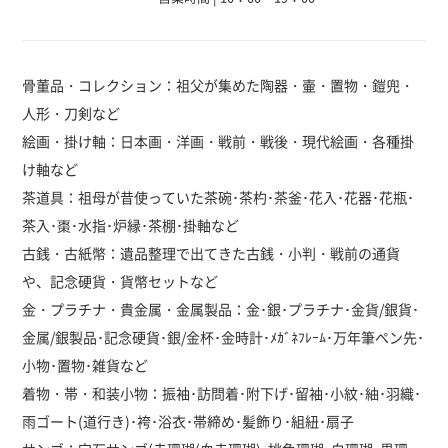
骨董品・コレクション：祖父が集めた陶器・壷・置物・鎧兜・
人形・刀剣など
絵画・掛け軸：日本画・洋画・戦前・戦後・現代絵画・各種掛
け軸など
茶道具：祖母が昔使っていた茶碗･茶杓･茶釜･花入･花器･花瓶･
茶入･棗･水指･炉縁･茶棚･掛軸など
古銭・古紙幣：遺品整理で出てきた古銭・小判・戦前の通貨
や、記念硬貨・貨幣セットなど
金・プラチナ・貴金属・金属製品：金･銀･プラチナ･金貨/銀貨･
金属/銀製品･記念硬貨･銀/金杯･金時計･ﾒｶﾞﾈﾌﾚｰﾑ･万年筆ペン先･
小物･置物･雑貨など
着物・帯・和装小物：振袖･訪問着･附下げ･留袖･小紋･紬･羽織･
雨ゴート(道行き)･袴･浴衣･帯締め･髪飾り･組紐･扇子