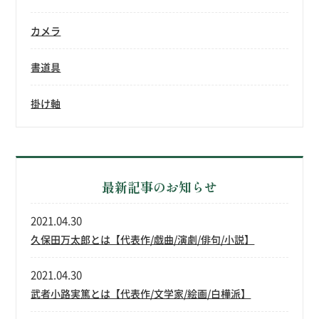
カメラ
書道具
掛け軸
最新記事のお知らせ
2021.04.30
久保田万太郎とは【代表作/戯曲/演劇/俳句/小説】
2021.04.30
武者小路実篤とは【代表作/文学家/絵画/白樺派】