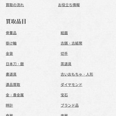
買取の流れ
お役立ち情報
買取品目
骨董品
絵画
掛け軸
古銭・古紙幣
金貨
切手
日本刀・鎧
茶道具
書道具
古いおもちゃ・人形
遺品買取
ダイヤモンド
金・貴金属
宝石
時計
ブランド品
食器
楽器