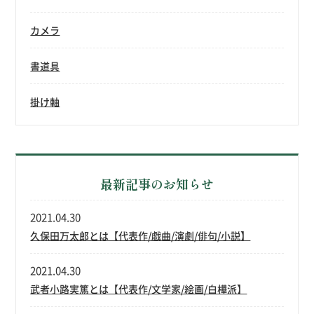
カメラ
書道具
掛け軸
最新記事のお知らせ
2021.04.30
久保田万太郎とは【代表作/戯曲/演劇/俳句/小説】
2021.04.30
武者小路実篤とは【代表作/文学家/絵画/白樺派】