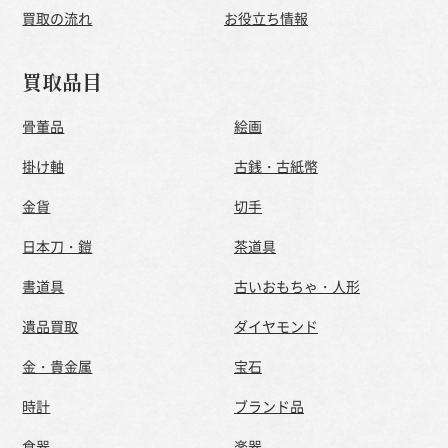
買取の流れ
お役立ち情報
買取品目
骨董品
絵画
掛け軸
古銭・古紙幣
金貨
切手
日本刀・鎧
茶道具
書道具
古いおもちゃ・人形
遺品買取
ダイヤモンド
金・貴金属
宝石
時計
ブランド品
食器
楽器