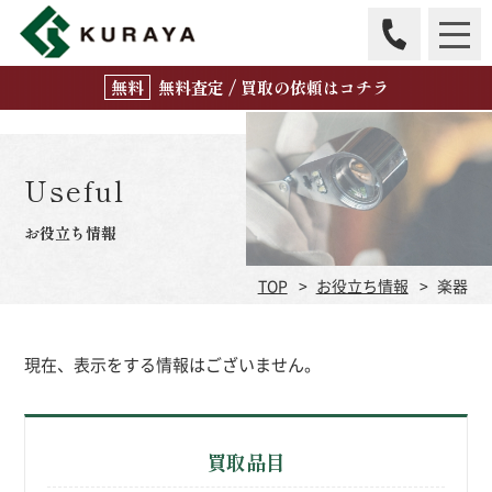
無
料
査定 / 買取の
依頼はコチラ
Useful
お役立ち情報
TOP
お役立ち情報
楽器
現在、表示をする情報はございません。
買取品目