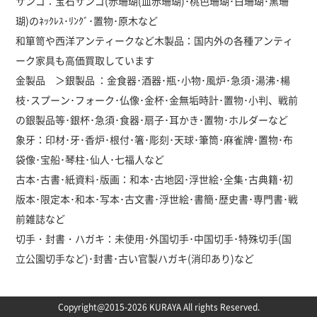
サンゴ：宝石サンゴ(赤珊瑚(血赤珊瑚)･桃色珊瑚･白珊瑚･黒珊
瑚)のﾈｯｸﾚｽ･ﾘﾝｸﾞ･置物･原木など
和箪笥や西洋アンティークなど木製品：国内外の各種アンティ
ーク家具も高価買取しています
金製品 ＞銀製品 ：金食器･酒器･瓶･小物･風炉･急須･湯沸･楊
枝･スプーン･フォーク･仏像･金杯･金無垢時計･置物･小判、戦前
の銀製品等･銀杯･急須･食器･扇子･耳かき･置物･ホルダーなど
象牙：印材･牙･香炉･根付･箸･彫刻･天球･筆筒･麻雀牌･置物･布
袋像･宝船･琴柱･仙人･七福人など
古本･古書･紙資料･版画：和本･古地図･浮世絵･全集･古典籍･初
版本･限定本･和本･写本･古文書･浮世絵･書簡･歴史書･専門書･戦
前雑誌など
切手・封書・ハガキ：未使用･外国切手･中国切手･特殊切手(国
立公園切手など)･封書･古い官製ハガキ(消印あり)など
Copyright@2015-2026 KURAYA All rights Reserved.