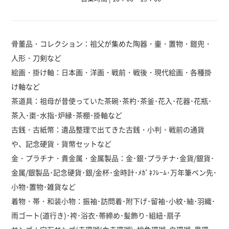
骨董品・コレクション：祖父が集めた陶器・壷・置物・鎧兜・
人形・刀剣など
絵画・掛け軸：日本画・洋画・戦前・戦後・現代絵画・各種掛
け軸など
茶道具：祖母が昔使っていた茶碗･茶杓･茶釜･花入･花器･花瓶･
茶入･棗･水指･炉縁･茶棚･掛軸など
古銭・古紙幣：遺品整理で出てきた古銭・小判・戦前の通貨
や、記念硬貨・貨幣セットなど
金・プラチナ・貴金属・金属製品：金･銀･プラチナ･金貨/銀貨･
金属/銀製品･記念硬貨･銀/金杯･金時計･ﾒｶﾞﾈﾌﾚｰﾑ･万年筆ペン先･
小物･置物･雑貨など
着物・帯・和装小物：振袖･訪問着･附下げ･留袖･小紋･紬･羽織･
雨ゴート(道行き)･袴･浴衣･帯締め･髪飾り･組紐･扇子