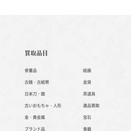
買取品目
骨董品
絵画
古銭・古紙幣
金貨
日本刀・鎧
茶道具
古いおもちゃ・人形
遺品買取
金・貴金属
宝石
ブランド品
食器