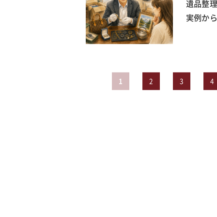
遺品整
実例か
1
2
3
4