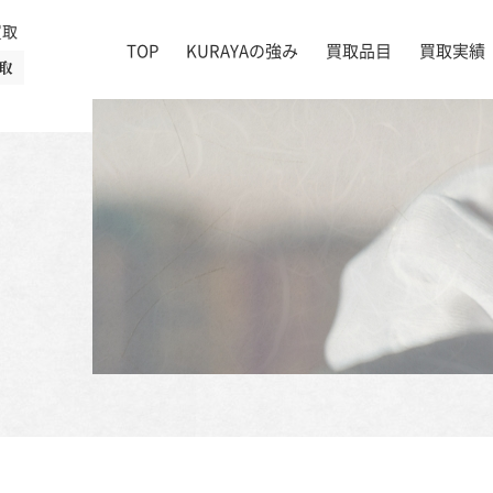
買取
TOP
KURAYAの強み
買取品目
買取実績
取
絵画
店舗一覧
掛け軸
茶道具
書道具
宝石
時計
着物
ブランド家具