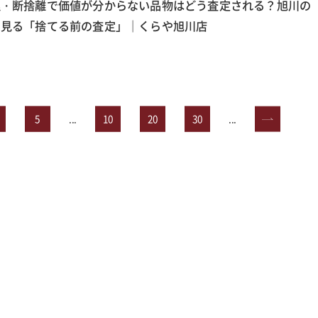
理・断捨離で価値が分からない品物はどう査定される？旭川の
ら見る「捨てる前の査定」｜くらや旭川店
5
...
10
20
30
...
»