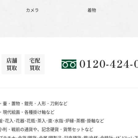
カメラ
着物
店舗
宅配
0120-424-
買取
買取
・壷・置物・鎧兜・人形・刀剣など
・現代絵画・各種掛け軸など
･花入･花器･花瓶･茶入･棗･水指･炉縁･茶棚･掛軸など
小判・戦前の通貨や、記念硬貨・貨幣セットなど
チナ･金貨/銀貨･金属/銀製品･記念硬貨･銀/金杯･金時計･ﾒｶﾞﾈﾌﾚｰﾑ