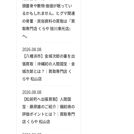
頭蓋骨や敷物 価値が眠ってい
るかもしれません。ヒグマ関連
の骨董・民俗資料の買取は『買
取専門店 くらや 旭川東光店』
へ。
2026.08.08
【八幡浜市】金城次郎の壷を出
張買取｜沖縄初の人間国宝・金
城次郎とは？｜買取専門店 く
らや 松山店
2026.08.08
【松前町へ出張買取】人間国
宝・藤原雄のご紹介｜備前焼の
評価ポイントとは？｜買取専門
店 くらや 松山店