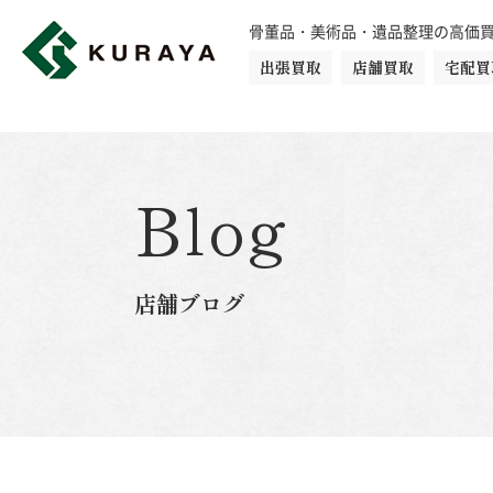
骨董品・美術品・遺品整理の高価
出張買取
店舗買取
宅配買
買取品目一覧
骨董品
切手
日本刀・鎧
Blog
ダイヤモンド
金・貴金属
店舗ブログ
楽器
カメラ