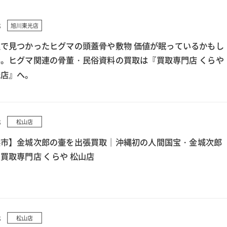
8
旭川東光店
で見つかったヒグマの頭蓋骨や敷物 価値が眠っているかもし
。ヒグマ関連の骨董・民俗資料の買取は『買取専門店 くらや
光店』へ。
8
松山店
浜市】金城次郎の壷を出張買取｜沖縄初の人間国宝・金城次郎
買取専門店 くらや 松山店
8
松山店