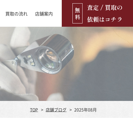
査定 / 買取の
無
買取の流れ
店舗案内
料
依頼はコチラ
店舗ブログ
古銭・古紙幣
お役立ち情報
金貨
古いおもちゃ・人形
遺品買取
ブランド品
食器
TOP
店舗ブログ
2025年08月