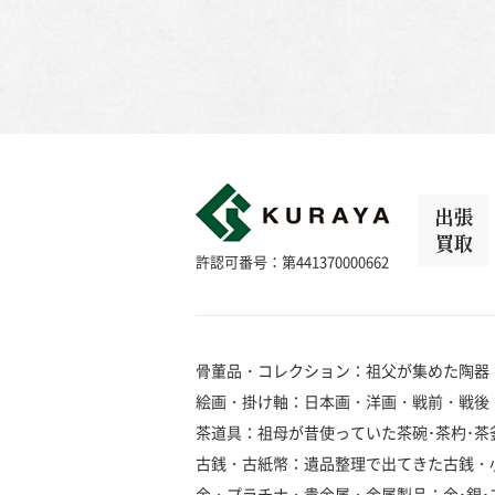
出張
買取
許認可番号：第441370000662
骨董品・コレクション：祖父が集めた陶器
絵画・掛け軸：日本画・洋画・戦前・戦後
茶道具：祖母が昔使っていた茶碗･茶杓･茶釜
古銭・古紙幣：遺品整理で出てきた古銭・
金・プラチナ・貴金属・金属製品：金･銀･プラ