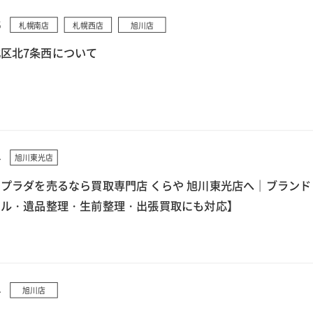
5
札幌南店
札幌西店
旭川店
区北7条西について
4
旭川東光店
プラダを売るなら買取専門店 くらや 旭川東光店へ｜ブランド
クル・遺品整理・生前整理・出張買取にも対応】
4
旭川店