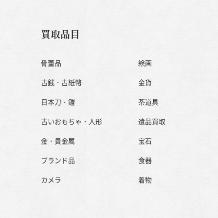
買取品目
骨董品
絵画
古銭・古紙幣
金貨
日本刀・鎧
茶道具
古いおもちゃ・人形
遺品買取
金・貴金属
宝石
ブランド品
食器
カメラ
着物