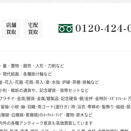
店舗
宅配
0120-424-
買取
買取
・壷・置物・鎧兜・人形・刀剣など
・現代絵画・各種掛け軸など
･花入･花器･花瓶･茶入･棗･水指･炉縁･茶棚･掛軸など
小判・戦前の通貨や、記念硬貨・貨幣セットなど
チナ･金貨/銀貨･金属/銀製品･記念硬貨･銀/金杯･金時計･ﾒｶﾞﾈﾌﾚｰﾑ
袖･小紋･紬･羽織･雨ゴート(道行き)･袴･浴衣･帯締め･髪飾り･組紐･扇
･白珊瑚･黒珊瑚)のﾈｯｸﾚｽ･ﾘﾝｸﾞ･置物･原木など
内外の各種アンティーク家具も高価買取しています