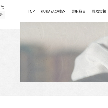
買取
TOP
KURAYAの強み
買取品目
買取実績
取
絵画
店舗一覧
掛け軸
茶道具
書道具
宝石
時計
着物
ブランド家具