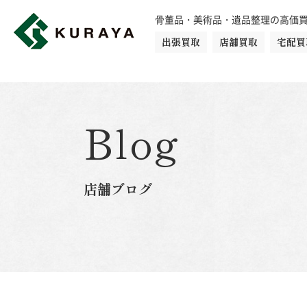
骨董品・美術品・遺品整理の高価
出張買取
店舗買取
宅配買
買取品目一覧
骨董品
切手
日本刀・鎧
Blog
ダイヤモンド
金・貴金属
店舗ブログ
楽器
カメラ