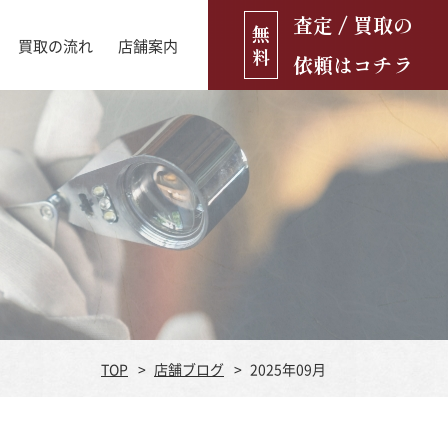
査定 / 買取の
無
買取の流れ
店舗案内
料
依頼はコチラ
店舗ブログ
古銭・古紙幣
お役立ち情報
金貨
古いおもちゃ・人形
遺品買取
ブランド品
食器
TOP
店舗ブログ
2025年09月