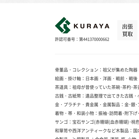
出張
買取
許認可番号：第441370000662
骨董品・コレクション：祖父が集めた陶器
絵画・掛け軸：日本画・洋画・戦前・戦後
茶道具：祖母が昔使っていた茶碗･茶杓･茶釜
古銭・古紙幣：遺品整理で出てきた古銭・
金・プラチナ・貴金属・金属製品：金･銀･プラ
着物・帯・和装小物：振袖･訪問着･附下げ･留
サンゴ：宝石サンゴ(赤珊瑚(血赤珊瑚)･桃色珊瑚
和箪笥や西洋アンティークなど木製品：国