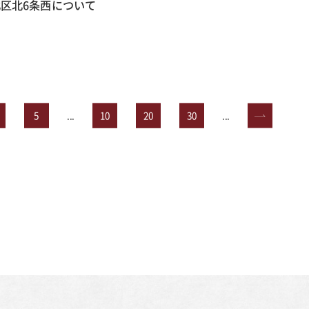
区北6条西について
5
...
10
20
30
...
»