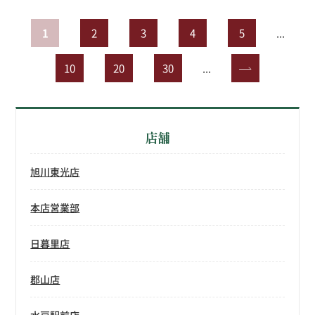
1
2
3
4
5
...
10
20
30
...
»
店舗
旭川東光店
本店営業部
日暮里店
郡山店