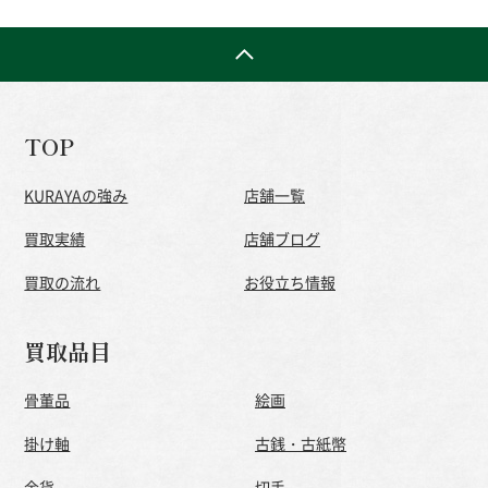
TOP
KURAYAの強み
店舗一覧
買取実績
店舗ブログ
買取の流れ
お役立ち情報
買取品目
骨董品
絵画
掛け軸
古銭・古紙幣
金貨
切手