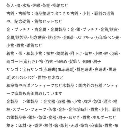
茶入･棗･水指･炉縁･茶棚･掛軸など
古銭・古紙幣：遺品整理で出てきた古銭・小判・戦前の通貨
や、記念硬貨・貨幣セットなど
金・プラチナ・貴金属・金属製品：金･銀･プラチナ･金貨/銀貨･
金属/銀製品･記念硬貨･銀/金杯･金時計･ﾒｶﾞﾈﾌﾚｰﾑ･万年筆ペン先･
小物･置物･雑貨など
着物・帯・和装小物：振袖･訪問着･附下げ･留袖･小紋･紬･羽織･
雨ゴート(道行き)･袴･浴衣･帯締め･髪飾り･組紐･扇子
サンゴ：宝石サンゴ(赤珊瑚(血赤珊瑚)･桃色珊瑚･白珊瑚･黒珊
瑚)のﾈｯｸﾚｽ･ﾘﾝｸﾞ･置物･原木など
和箪笥や西洋アンティークなど木製品：国内外の各種アンティ
ーク家具も高価買取しています
金製品 ＞銀製品 ：金食器･酒器･瓶･小物･風炉･急須･湯沸･楊
枝･スプーン･フォーク･仏像･金杯･金無垢時計･置物･小判、戦前
の銀製品等･銀杯･急須･食器･扇子･耳かき･置物･ホルダーなど
象牙：印材･牙･香炉･根付･箸･彫刻･天球･筆筒･麻雀牌･置物･布