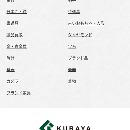
日本刀・鎧
茶道具
書道具
古いおもちゃ・人形
遺品買取
ダイヤモンド
金・貴金属
宝石
時計
ブランド品
食器
楽器
カメラ
着物
ブランド家具