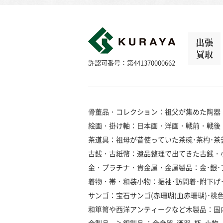
出張
買取
許認可番号：第441370000662
骨董品・コレクション：祖父が集めた陶器
絵画・掛け軸：日本画・洋画・戦前・戦後
茶道具：祖母が昔使っていた茶碗･茶杓･茶釜
古銭・古紙幣：遺品整理で出てきた古銭・
金・プラチナ・貴金属・金属製品：金･銀･プラ
着物・帯・和装小物：振袖･訪問着･附下げ･留
サンゴ：宝石サンゴ(赤珊瑚(血赤珊瑚)･桃色珊瑚
和箪笥や西洋アンティークなど木製品：国