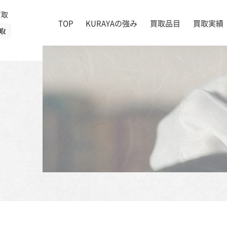
買取
TOP
KURAYAの強み
買取品目
買取実績
取
絵画
店舗一覧
掛け軸
茶道具
書道具
宝石
時計
着物
ブランド家具