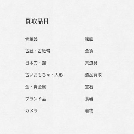
買取品目
骨董品
絵画
古銭・古紙幣
金貨
日本刀・鎧
茶道具
古いおもちゃ・人形
遺品買取
金・貴金属
宝石
ブランド品
食器
カメラ
着物