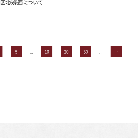
区北6条西について
5
...
10
20
30
...
»