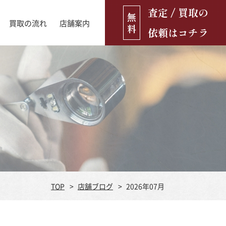
査定 / 買取の
無
買取の流れ
店舗案内
料
依頼はコチラ
店舗ブログ
古銭・古紙幣
お役立ち情報
金貨
古いおもちゃ・人形
遺品買取
ブランド品
食器
TOP
店舗ブログ
2026年07月