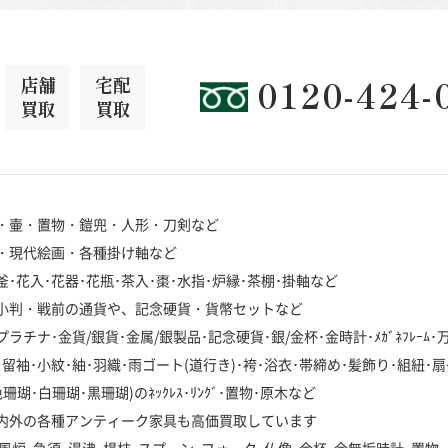
店舗
宅配
0120-424-
買取
買取
・壷・置物・鎧兜・人形・刀剣など
・現代絵画・各種掛け軸など
･花入･花器･花瓶･茶入･棗･水指･炉縁･茶棚･掛軸など
小判・戦前の通貨や、記念硬貨・貨幣セットなど
チナ･金貨/銀貨･金属/銀製品･記念硬貨･銀/金杯･金時計･ﾒｶﾞﾈﾌﾚｰﾑ
袖･小紋･紬･羽織･雨ゴート(道行き)･袴･浴衣･帯締め･髪飾り･組紐･扇
･白珊瑚･黒珊瑚)のﾈｯｸﾚｽ･ﾘﾝｸﾞ･置物･原木など
内外の各種アンティーク家具も高価買取しています