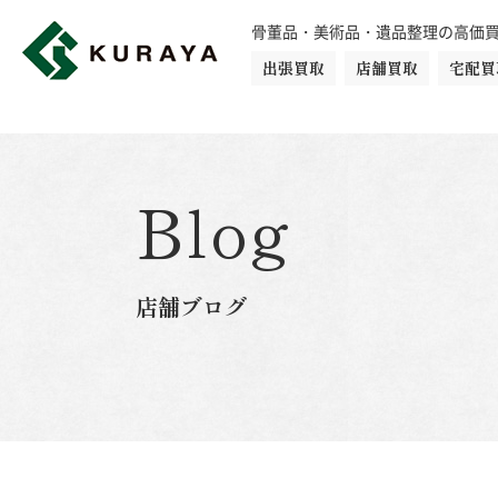
骨董品・美術品・遺品整理の高価
出張買取
店舗買取
宅配買
買取品目一覧
骨董品
切手
日本刀・鎧
Blog
ダイヤモンド
金・貴金属
店舗ブログ
楽器
カメラ