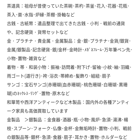
茶道具：祖母が昔使っていた茶碗･茶杓･茶釜･花入･花器･花瓶･
茶入･棗･水指･炉縁･茶棚･掛軸など
古銭・古紙幣：遺品整理で出てきた古銭・小判・戦前の通貨
や、記念硬貨・貨幣セットなど
金・プラチナ・貴金属・金属製品：金･銀･プラチナ･金貨/銀貨･
金属/銀製品･記念硬貨･銀/金杯･金時計･ﾒｶﾞﾈﾌﾚｰﾑ･万年筆ペン先･
小物･置物･雑貨など
着物・帯・和装小物：振袖･訪問着･附下げ･留袖･小紋･紬･羽織･
雨ゴート(道行き)･袴･浴衣･帯締め･髪飾り･組紐･扇子
サンゴ：宝石サンゴ(赤珊瑚(血赤珊瑚)･桃色珊瑚･白珊瑚･黒珊
瑚)のﾈｯｸﾚｽ･ﾘﾝｸﾞ･置物･原木など
和箪笥や西洋アンティークなど木製品：国内外の各種アンティ
ーク家具も高価買取しています
金製品 ＞銀製品 ：金食器･酒器･瓶･小物･風炉･急須･湯沸･楊
枝･スプーン･フォーク･仏像･金杯･金無垢時計･置物･小判、戦前
の銀製品等･銀杯･急須･食器･扇子･耳かき･置物･ホルダーなど