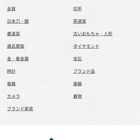
金貨
切手
日本刀・鎧
茶道具
書道具
古いおもちゃ・人形
遺品買取
ダイヤモンド
金・貴金属
宝石
時計
ブランド品
食器
楽器
カメラ
着物
ブランド家具