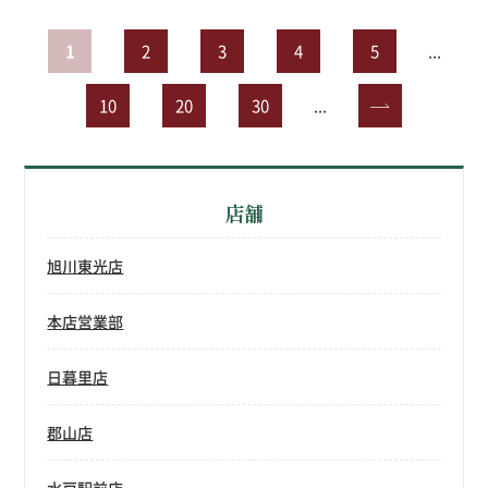
1
2
3
4
5
...
10
20
30
...
»
店舗
旭川東光店
本店営業部
日暮里店
郡山店