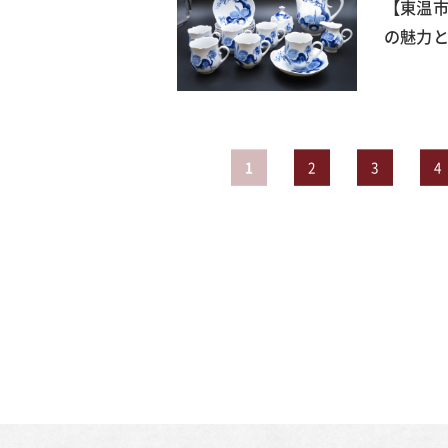
【東温
の魅力と
1
2
3
4