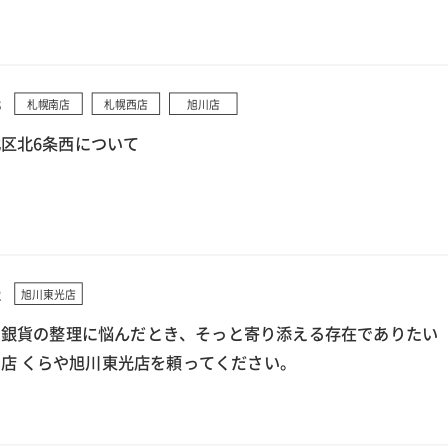
3
札幌南店
札幌西店
旭川店
区北6条西について
2
旭川東光店
で銀貨の整理に悩んだとき、そっと寄り添える存在でありたい
店 くらや旭川東光店を頼ってください。