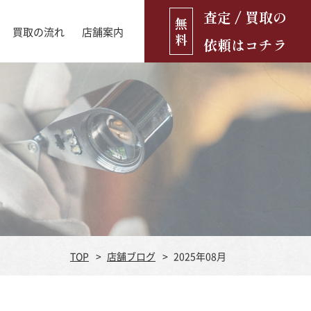
査定 / 買取の
無
買取の流れ
店舗案内
料
依頼はコチラ
店舗ブログ
古銭・古紙幣
お役立ち情報
金貨
古いおもちゃ・人形
遺品買取
ブランド品
食器
TOP
店舗ブログ
2025年08月