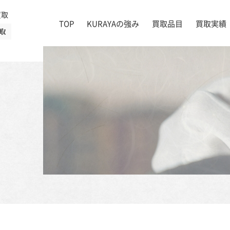
買取
TOP
KURAYAの強み
買取品目
買取実績
取
絵画
店舗一覧
掛け軸
茶道具
書道具
宝石
時計
着物
ブランド家具