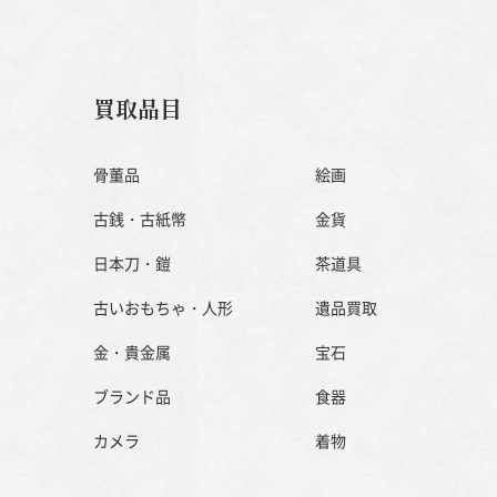
買取品目
骨董品
絵画
古銭・古紙幣
金貨
日本刀・鎧
茶道具
古いおもちゃ・人形
遺品買取
金・貴金属
宝石
ブランド品
食器
カメラ
着物