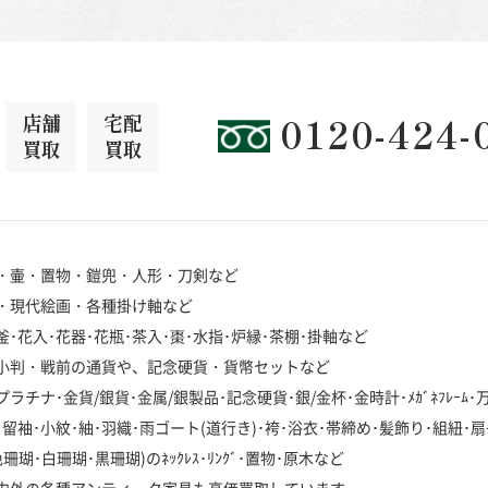
店舗
宅配
0120-424-
買取
買取
・壷・置物・鎧兜・人形・刀剣など
・現代絵画・各種掛け軸など
･花入･花器･花瓶･茶入･棗･水指･炉縁･茶棚･掛軸など
小判・戦前の通貨や、記念硬貨・貨幣セットなど
チナ･金貨/銀貨･金属/銀製品･記念硬貨･銀/金杯･金時計･ﾒｶﾞﾈﾌﾚｰﾑ
袖･小紋･紬･羽織･雨ゴート(道行き)･袴･浴衣･帯締め･髪飾り･組紐･扇
･白珊瑚･黒珊瑚)のﾈｯｸﾚｽ･ﾘﾝｸﾞ･置物･原木など