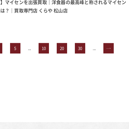
市】マイセンを出張買取｜洋食器の最高峰と称されるマイセン
は？｜買取専門店 くらや 松山店
5
...
10
20
30
...
»