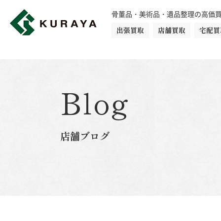
骨董品・美術品・遺品整理の高価
出張買取
店舗買取
宅配買
買取品目一覧
骨董品
切手
日本刀・鎧
Blog
ダイヤモンド
金・貴金属
店舗ブログ
楽器
カメラ