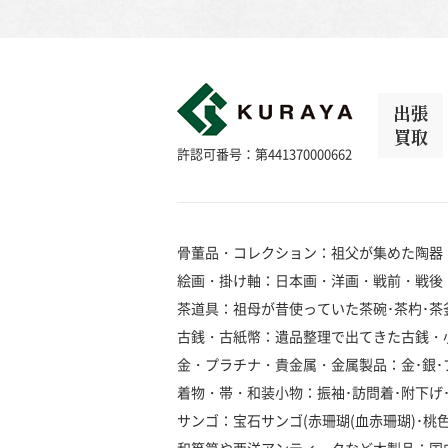
出張
買取
許認可番号：第441370000662
骨董品・コレクション：祖父が集めた陶器
絵画・掛け軸：日本画・洋画・戦前・戦後
茶道具：祖母が昔使っていた茶碗･茶杓･茶釜
古銭・古紙幣：遺品整理で出てきた古銭・
金・プラチナ・貴金属・金属製品：金･銀･プラ
着物・帯・和装小物：振袖･訪問着･附下げ･留
サンゴ：宝石サンゴ(赤珊瑚(血赤珊瑚)･桃色珊瑚