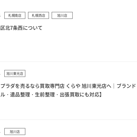
5
札幌南店
札幌西店
旭川店
区北7条西について
4
旭川東光店
プラダを売るなら買取専門店 くらや 旭川東光店へ｜ブランド
クル・遺品整理・生前整理・出張買取にも対応】
4
旭川店