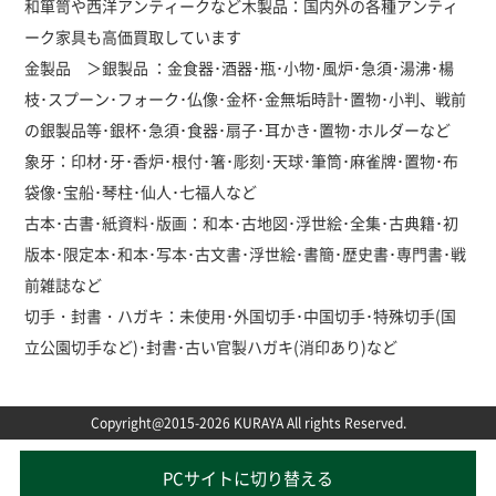
和箪笥や西洋アンティークなど木製品：国内外の各種アンティ
ーク家具も高価買取しています
金製品 ＞銀製品 ：金食器･酒器･瓶･小物･風炉･急須･湯沸･楊
枝･スプーン･フォーク･仏像･金杯･金無垢時計･置物･小判、戦前
の銀製品等･銀杯･急須･食器･扇子･耳かき･置物･ホルダーなど
象牙：印材･牙･香炉･根付･箸･彫刻･天球･筆筒･麻雀牌･置物･布
袋像･宝船･琴柱･仙人･七福人など
古本･古書･紙資料･版画：和本･古地図･浮世絵･全集･古典籍･初
版本･限定本･和本･写本･古文書･浮世絵･書簡･歴史書･専門書･戦
前雑誌など
切手・封書・ハガキ：未使用･外国切手･中国切手･特殊切手(国
立公園切手など)･封書･古い官製ハガキ(消印あり)など
Copyright@2015-2026 KURAYA All rights Reserved.
PCサイトに切り替える