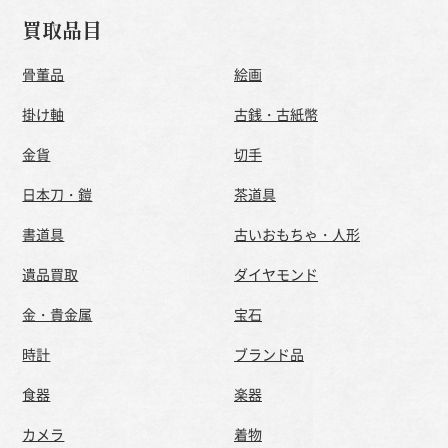
買取品目
骨董品
絵画
掛け軸
古銭・古紙幣
金貨
切手
日本刀・鎧
茶道具
書道具
古いおもちゃ・人形
遺品買取
ダイヤモンド
金・貴金属
宝石
時計
ブランド品
食器
楽器
カメラ
着物