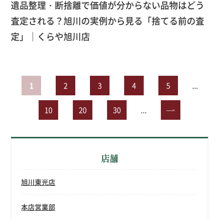
遺品整理・断捨離で価値が分からない品物はどう
査定される？旭川の実例から見る「捨てる前の査
定」｜くらや旭川店
1
2
3
4
5
...
10
20
30
...
»
店舗
旭川東光店
本店営業部