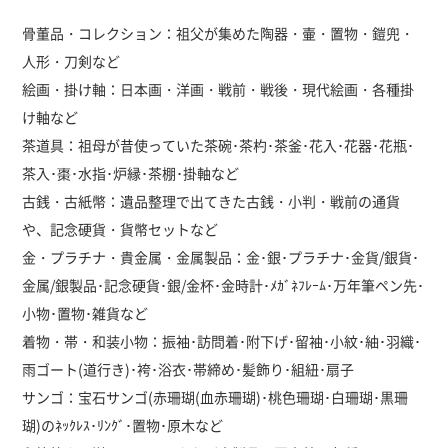
骨董品・コレクション：祖父が集めた陶器・壷・置物・鎧兜・
人形・刀剣など
絵画・掛け軸：日本画・洋画・戦前・戦後・現代絵画・各種掛
け軸など
茶道具：祖母が昔使っていた茶碗･茶杓･茶釜･花入･花器･花瓶･
茶入･棗･水指･炉縁･茶棚･掛軸など
古銭・古紙幣：遺品整理で出てきた古銭・小判・戦前の通貨
や、記念硬貨・貨幣セットなど
金・プラチナ・貴金属・金属製品：金･銀･プラチナ･金貨/銀貨･
金属/銀製品･記念硬貨･銀/金杯･金時計･ﾒｶﾞﾈﾌﾚｰﾑ･万年筆ペン先･
小物･置物･雑貨など
着物・帯・和装小物：振袖･訪問着･附下げ･留袖･小紋･紬･羽織･
雨ゴート(道行き)･袴･浴衣･帯締め･髪飾り･組紐･扇子
サンゴ：宝石サンゴ(赤珊瑚(血赤珊瑚)･桃色珊瑚･白珊瑚･黒珊
瑚)のﾈｯｸﾚｽ･ﾘﾝｸﾞ･置物･原木など