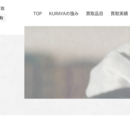
買取
TOP
KURAYAの強み
買取品目
買取実績
取
絵画
店舗一覧
掛け軸
茶道具
書道具
宝石
時計
着物
ブランド家具