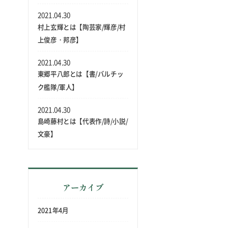
2021.04.30
村上玄輝とは【陶芸家/輝彦/村
上俊彦・邦彦】
2021.04.30
東郷平八郎とは【書/バルチッ
ク艦隊/軍人】
2021.04.30
島崎藤村とは【代表作/詩/小説/
文豪】
アーカイブ
2021年4月