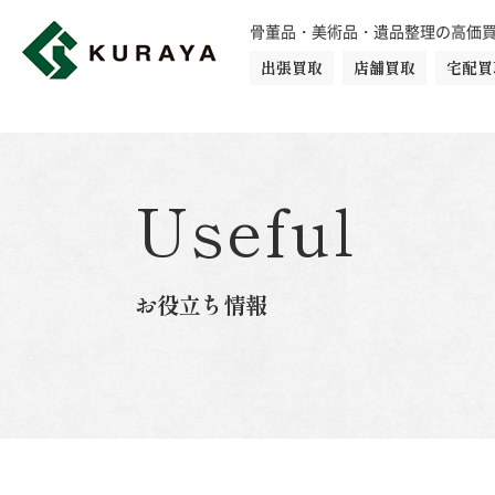
骨董品・美術品・遺品整理の高価
出張買取
店舗買取
宅配買
買取品目一覧
骨董品
切手
日本刀・鎧
Useful
ダイヤモンド
金・貴金属
お役立ち情報
楽器
カメラ