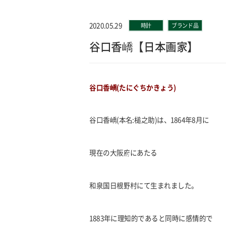
2020.05.29
時計
ブランド品
谷口香嶠【日本画家】
谷口香嶠(たにぐちかきょう)
谷口香嶠(本名:槌之助)は、1864年8月に
現在の大阪府にあたる
和泉国日根野村にて生まれました。
1883年に理知的であると同時に感情的で