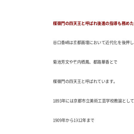
楳嶺門の四天王と呼ばれ後進の指導も務めた
谷口香嶠は京都画壇において近代化を後押し
菊池芳文や竹内栖鳳、都路華香とで
楳嶺門の四天王と呼ばれています。
1893年には京都市立美術工芸学校教諭とし
1909年から1912年まで