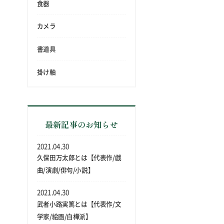
食器
カメラ
書道具
掛け軸
最新記事のお知らせ
2021.04.30
久保田万太郎とは【代表作/戯
曲/演劇/俳句/小説】
2021.04.30
武者小路実篤とは【代表作/文
学家/絵画/白樺派】