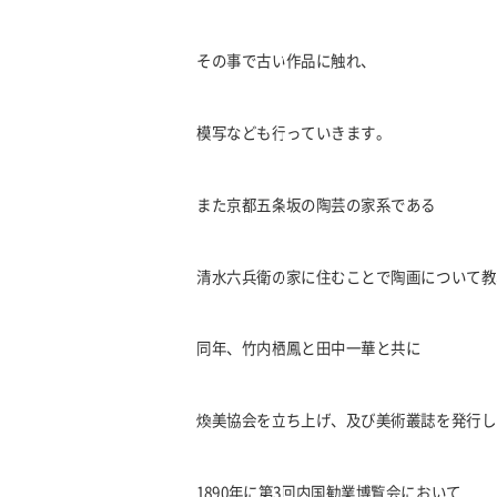
その事で古い作品に触れ、
模写なども行っていきます。
また京都五条坂の陶芸の家系である
清水六兵衛の家に住むことで陶画について教
同年、竹内栖鳳と田中一華と共に
煥美協会を立ち上げ、及び美術叢誌を発行し
1890年に第3回内国勧業博覧会において