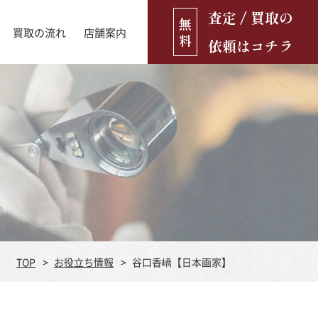
査定 / 買取の
無
買取の流れ
店舗案内
料
依頼はコチラ
店舗ブログ
古銭・古紙幣
お役立ち情報
金貨
古いおもちゃ・人形
遺品買取
ブランド品
食器
TOP
お役立ち情報
谷口香嶠【日本画家】