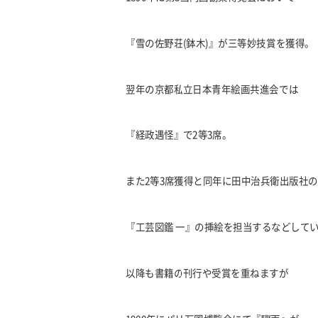
『雪の佐野荘(鉢木)』が三等妙技賞を獲得。
翌年の京都私立日本青年絵画共進会では
『経政遇怪』で2等3席。
また2等3席獲得と同年に田中治兵衛出版社の
『工芸図鑑 一』の挿絵を担当するなどして
以降も書籍の刊行や受賞を重ねますが