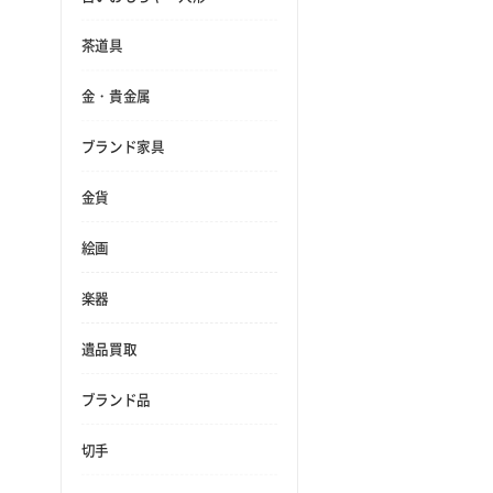
茶道具
金・貴金属
ブランド家具
金貨
絵画
楽器
遺品買取
ブランド品
切手