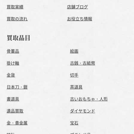
買取実績
店舗ブログ
買取の流れ
お役立ち情報
買取品目
骨董品
絵画
掛け軸
古銭・古紙幣
金貨
切手
日本刀・鎧
茶道具
書道具
古いおもちゃ・人形
遺品買取
ダイヤモンド
金・貴金属
宝石