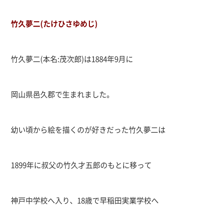
竹久夢二(たけひさゆめじ)
竹久夢二
(
本名
:
茂次郎
)
は
1884
年
9
月に
岡山県邑久郡で生まれました。
幼い頃から絵を描くのが好きだった竹久夢二は
1899
年に叔父の竹久才五郎のもとに移って
神戸中学校へ入り、
18
歳で早稲田実業学校へ