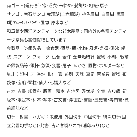
雨ゴート(道行き)･袴･浴衣･帯締め･髪飾り･組紐･扇子
サンゴ：宝石サンゴ(赤珊瑚(血赤珊瑚)･桃色珊瑚･白珊瑚･黒珊
瑚)のﾈｯｸﾚｽ･ﾘﾝｸﾞ･置物･原木など
和箪笥や西洋アンティークなど木製品：国内外の各種アンティ
ーク家具も高価買取しています
金製品 ＞銀製品 ：金食器･酒器･瓶･小物･風炉･急須･湯沸･楊
枝･スプーン･フォーク･仏像･金杯･金無垢時計･置物･小判、戦前
の銀製品等･銀杯･急須･食器･扇子･耳かき･置物･ホルダーなど
象牙：印材･牙･香炉･根付･箸･彫刻･天球･筆筒･麻雀牌･置物･布
袋像･宝船･琴柱･仙人･七福人など
古本･古書･紙資料･版画：和本･古地図･浮世絵･全集･古典籍･初
版本･限定本･和本･写本･古文書･浮世絵･書簡･歴史書･専門書･戦
前雑誌など
切手・封書・ハガキ：未使用･外国切手･中国切手･特殊切手(国
立公園切手など)･封書･古い官製ハガキ(消印あり)など