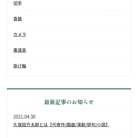
切手
食器
カメラ
書道具
掛け軸
最新記事のお知らせ
2021.04.30
久保田万太郎とは【代表作/戯曲/演劇/俳句/小説】