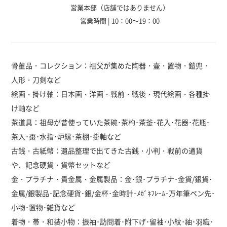
営業本部（店舗ではありません）
営業時間 | 10：00～19：00
骨董品・コレクション：祖父が集めた陶器・壷・置物・鎧兜・
人形・刀剣など
絵画・掛け軸：日本画・洋画・戦前・戦後・現代絵画・各種掛
け軸など
茶道具：祖母が昔使っていた茶碗･茶杓･茶釜･花入･花器･花瓶･
茶入･棗･水指･炉縁･茶棚･掛軸など
古銭・古紙幣：遺品整理で出てきた古銭・小判・戦前の通貨
や、記念硬貨・貨幣セットなど
金・プラチナ・貴金属・金属製品：金･銀･プラチナ･金貨/銀貨･
金属/銀製品･記念硬貨･銀/金杯･金時計･ﾒｶﾞﾈﾌﾚｰﾑ･万年筆ペン先･
小物･置物･雑貨など
着物・帯・和装小物：振袖･訪問着･附下げ･留袖･小紋･紬･羽織･