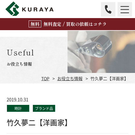
無
料
査定 / 買取の
依頼はコチラ
Useful
お役立ち情報
TOP
お役立ち情報
竹久夢二【洋画家】
2019.10.31
時計
ブランド品
竹久夢二【洋画家】