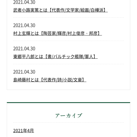
2021.04.30
武者小路実篤とは【代表作/文学家/絵画/白樺派】
2021.04.30
村上玄輝とは【陶芸家/輝彦/村上俊彦・邦彦】
2021.04.30
東郷平八郎とは【書/バルチック艦隊/軍人】
2021.04.30
島崎藤村とは【代表作/詩/小説/文豪】
アーカイブ
2021年4月