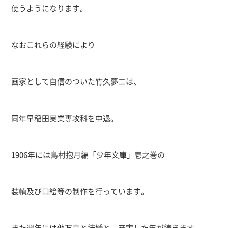
使うようになります。
なおこれらの経験により
画家として自信のついた竹久夢二は、
同年早稲田実業専攻科を中退。
1906
年には島村抱月編「少年文庫」壱之巻の
装幀及び口絵等の制作を行っています。
また翌年には他万喜と結婚と、充実した年が続きます。