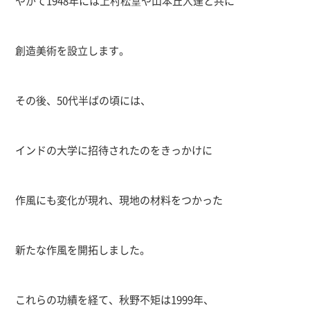
やがて
1948
年には上村松篁や山本丘人達と共に
創造美術を設立します。
その後、
50
代半ばの頃には、
インドの大学に招待されたのをきっかけに
作風にも変化が現れ、現地の材料をつかった
新たな作風を開拓しました。
これらの功績を経て、秋野不矩は
1999
年、