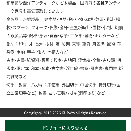
和箪笥や西洋アンティークなど木製品：国内外の各種アンティ
ーク家具も高価買取しています
金製品 ＞銀製品 ：金食器･酒器･瓶･小物･風炉･急須･湯沸･楊
枝･スプーン･フォーク･仏像･金杯･金無垢時計･置物･小判、戦前
の銀製品等･銀杯･急須･食器･扇子･耳かき･置物･ホルダーなど
象牙：印材･牙･香炉･根付･箸･彫刻･天球･筆筒･麻雀牌･置物･布
袋像･宝船･琴柱･仙人･七福人など
古本･古書･紙資料･版画：和本･古地図･浮世絵･全集･古典籍･初
版本･限定本･和本･写本･古文書･浮世絵･書簡･歴史書･専門書･戦
前雑誌など
切手・封書・ハガキ：未使用･外国切手･中国切手･特殊切手(国
立公園切手など)･封書･古い官製ハガキ(消印あり)など
Copyright@2015-2026 KURAYA All rights Reserved.
PCサイトに切り替える