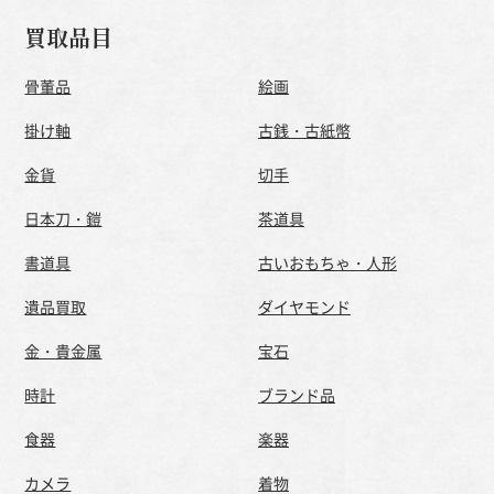
買取品目
骨董品
絵画
掛け軸
古銭・古紙幣
金貨
切手
日本刀・鎧
茶道具
書道具
古いおもちゃ・人形
遺品買取
ダイヤモンド
金・貴金属
宝石
時計
ブランド品
食器
楽器
カメラ
着物