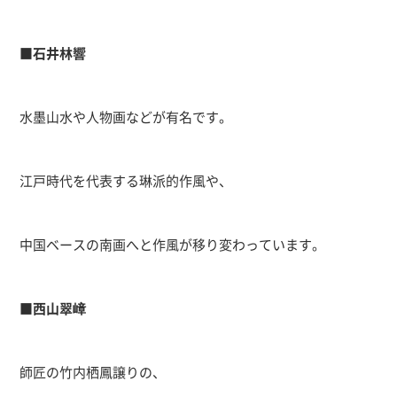
■
石井林響
水墨山水や人物画などが有名です。
江戸時代を代表する琳派的作風や、
中国ベースの南画へと作風が移り変わっています。
■
西山翠嶂
師匠の竹内栖鳳譲りの、