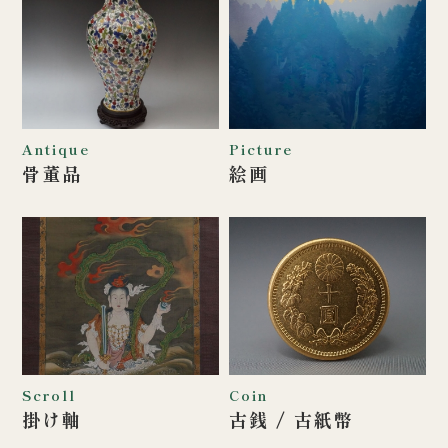
Antique
Picture
骨董品
絵画
Scroll
Coin
掛け軸
古銭 / 古紙幣