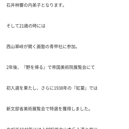
石井林響の内弟子となります。
そして
21
歳の時には
西山翠嶂が開く画塾の青甲社に参加。
2
年後、『野を帰る』で帝国美術院展覧会にて
初入選を果たし、さらに
1938
年の『紅裳』では
新文部省美術展覧会で特選を獲得しました。