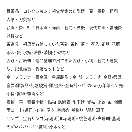
骨董品・コレクション：祖父が集めた陶器・壷・置物・鎧兜・
人形・刀剣など
絵画・掛け軸：日本画・洋画・戦前・戦後・現代絵画・各種掛
け軸など
茶道具：祖母が昔使っていた茶碗･茶杓･茶釜･花入･花器･花瓶･
茶入･棗･水指･炉縁･茶棚･掛軸など
古銭・古紙幣：遺品整理で出てきた古銭・小判・戦前の通貨
や、記念硬貨・貨幣セットなど
金・プラチナ・貴金属・金属製品：金･銀･プラチナ･金貨/銀貨･
金属/銀製品･記念硬貨･銀/金杯･金時計･ﾒｶﾞﾈﾌﾚｰﾑ･万年筆ペン先･
小物･置物･雑貨など
着物・帯・和装小物：振袖･訪問着･附下げ･留袖･小紋･紬･羽織･
雨ゴート(道行き)･袴･浴衣･帯締め･髪飾り･組紐･扇子
サンゴ：宝石サンゴ(赤珊瑚(血赤珊瑚)･桃色珊瑚･白珊瑚･黒珊
瑚)のﾈｯｸﾚｽ･ﾘﾝｸﾞ･置物･原木など