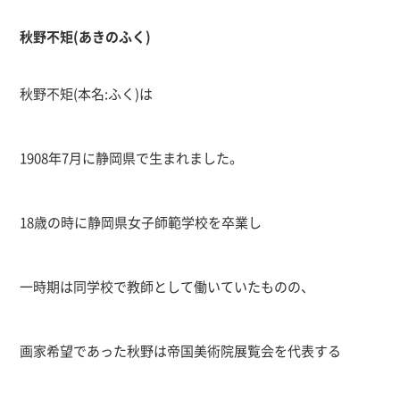
秋野不矩
(
あきのふく
)
秋野不矩
(
本名
:
ふく
)
は
1908
年
7
月に静岡県で生まれました。
18
歳の時に静岡県女子師範学校を卒業し
一時期は同学校で教師として働いていたものの、
画家希望であった秋野は帝国美術院展覧会を代表する