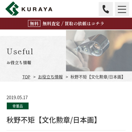
無
料
査定 / 買取の
依頼はコチラ
Useful
お役立ち情報
TOP
お役立ち情報
秋野不矩【文化勲章/日本画】
2019.05.17
骨董品
秋野不矩【文化勲章/日本画】