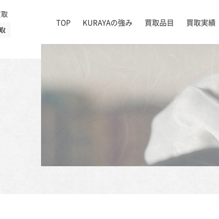
買取
TOP
KURAYAの強み
買取品目
買取実績
取
絵画
店舗一覧
掛け軸
茶道具
書道具
宝石
時計
着物
ブランド家具