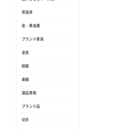
茶道具
金・貴金属
ブランド家具
金貨
絵画
楽器
遺品買取
ブランド品
切手