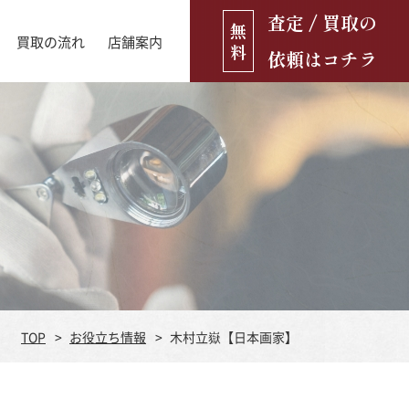
査定 / 買取の
無
買取の流れ
店舗案内
料
依頼はコチラ
店舗ブログ
古銭・古紙幣
お役立ち情報
金貨
古いおもちゃ・人形
遺品買取
ブランド品
食器
TOP
お役立ち情報
木村立嶽【日本画家】