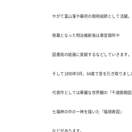
やがて富山藩や幕府の御用絵師として活躍。
倒幕となった明治維新後は
東宮御所や
図書局の絵画に貢献するなどしていきます。
そして1890年9月、64歳で息を引き取りまし
代表作としては華麗な世界観の
『千歳御殿図
七福神の中の一神を描いた『福禄寿図』
などがあります。