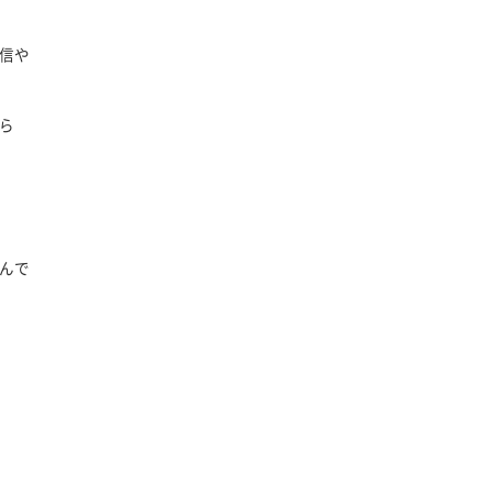
信や
ら
んで