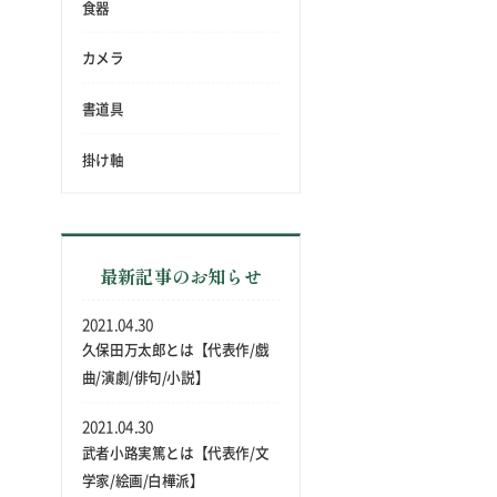
食器
カメラ
書道具
掛け軸
最新記事のお知らせ
2021.04.30
久保田万太郎とは【代表作/戯
曲/演劇/俳句/小説】
2021.04.30
武者小路実篤とは【代表作/文
学家/絵画/白樺派】