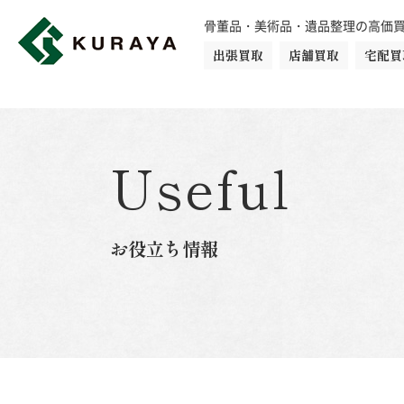
骨董品・美術品・遺品整理の高価
出張買取
店舗買取
宅配買
買取品目一覧
骨董品
切手
日本刀・鎧
Useful
ダイヤモンド
金・貴金属
お役立ち情報
楽器
カメラ