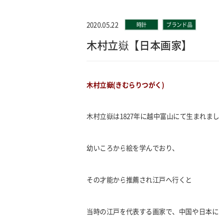
2020.05.22
時計
ブランド品
木村立嶽【日本画家】
木村立嶽(きむらりつがく)
木村立嶽は1827年に越中富山にて生まれま
幼いころから絵を学んでおり、
その才能から推薦され江戸へ行くと
当時の江戸を代表する画家で、中国や日本に