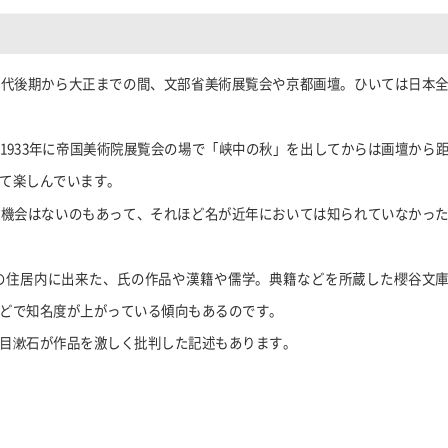
時代後期から大正までの間、文部省美術展覧会や京都画壇。ひいては日本
、
1933
年に帝国美術院展覧会の場で「峡中の秋」を出してからは画壇から
て楽しんでいます。
る機会はないのもあって、それほど名が近年においては知られていなかっ
の住居内に出来た、氏の作品や漢籍や儒学。典籍などを所蔵した櫻谷文
どで知名度が上がっている傾向もあるのです。
目漱石が作品を激しく批判した記述もあります。