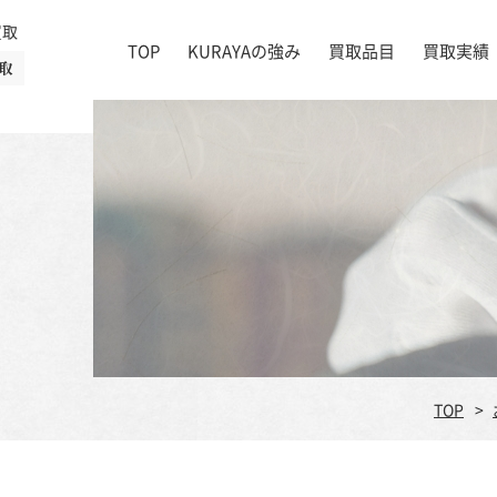
買取
TOP
KURAYAの強み
買取品目
買取実績
取
絵画
店舗一覧
掛け軸
茶道具
書道具
宝石
時計
着物
ブランド家具
TOP