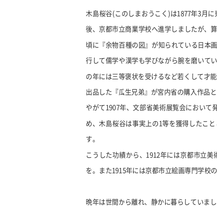
木島桜谷
(
このしまおうこく
)
は
1877
年
3
月に
後、京都市立商業学校へ進学しましたが、
頃に『余物百種の図』が知られている日本画
行して儒学や漢学も学びながら腕を磨いて
の年には三等褒状を受けるなど若くして才能
出品した『瓜生兄弟』が宮内省の購入作品と
やがて
1907
年、文部省美術展覧会において
め、木島桜谷は事実上の
1
等を獲得したこと
す。
こうした功績から、
1912
年には京都市立美
を。また
1915
年には京都市立絵画専門学校
晩年は世間から離れ、静かに暮らしていまし