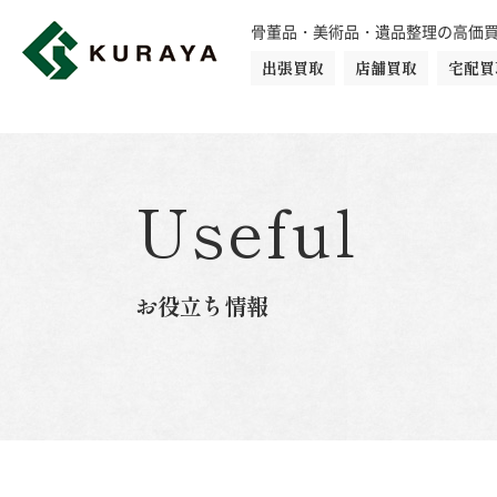
骨董品・美術品・遺品整理の高価
出張買取
店舗買取
宅配買
買取品目一覧
骨董品
切手
日本刀・鎧
Useful
ダイヤモンド
金・貴金属
お役立ち情報
楽器
カメラ