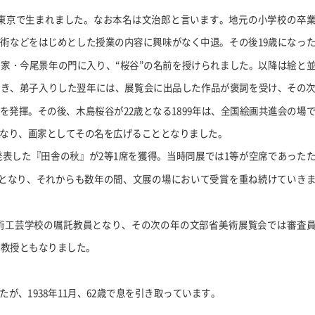
東京で生まれました。なお本名は文治郎と言います。地元の小学校の卒
算術などをはじめとした授業の内容に興味がなく中退。その後
19
歳になっ
家・今尾景年の門に入り、“桜谷”の名前を授けられました。以降は絵と
いき、弟子入りした翌年には、展覧会に出品した作品が褒詞を受け、その
を発揮。その後、木島桜谷が
22
歳となる
1899
年は、全国絵画共進会の場
なり、画家としてその名を広げることとなりました。
発表した『田舎の秋』が
2
等
1
席を獲得。当時同展では
1
等が空席であった
となり、それからも数年の間、文展の場において受賞を重ね続けていき
術工芸学校の嘱託教員となり、その次の年の文部省美術展覧会では審査
の教授ともなりました。
たが、
1938
年
11
月、
62
歳で息を引き取っています。