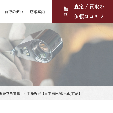
査定 / 買取の
無
買取の流れ
店舗案内
料
依頼はコチラ
店舗ブログ
古銭・古紙幣
お役立ち情報
金貨
古いおもちゃ・人形
遺品買取
ブランド品
食器
お役立ち情報
木島桜谷【日本画家/東京都/作品】