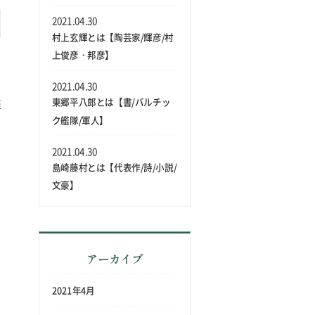
2021.04.30
村上玄輝とは【陶芸家/輝彦/村
上俊彦・邦彦】
全
2021.04.30
東郷平八郎とは【書/バルチッ
距
ク艦隊/軍人】
た
2021.04.30
島崎藤村とは【代表作/詩/小説/
文豪】
庫
アーカイブ
2021年4月