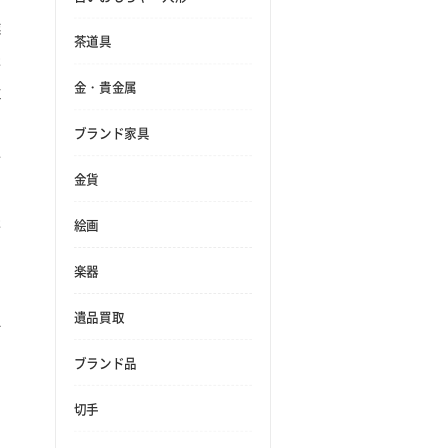
業
茶道具
た
金・貴金属
並
次
ブランド家具
で
金貨
た
絵画
ま
楽器
遺品買取
員
ブランド品
切手