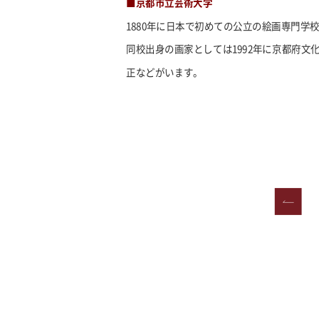
■京都市立芸術大学
1880
年に日本で初めての公立の絵画専門学
同校出身の画家としては
1992
年に京都府文
正などがいます。