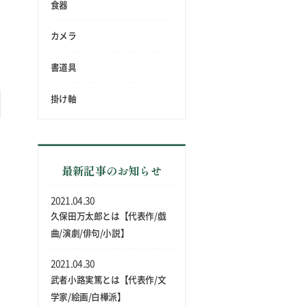
食器
カメラ
書道具
掛け軸
る
最新記事のお知らせ
を
2021.04.30
久保田万太郎とは【代表作/戯
曲/演劇/俳句/小説】
2021.04.30
武者小路実篤とは【代表作/文
学家/絵画/白樺派】