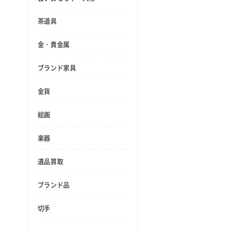
茶道具
金・貴金属
ブランド家具
金貨
絵画
楽器
遺品買取
ブランド品
切手