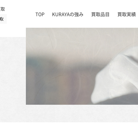
買取
TOP
KURAYAの強み
買取品目
買取実績
取
絵画
店舗一覧
掛け軸
茶道具
書道具
宝石
時計
着物
ブランド家具