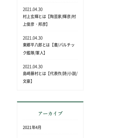
2021.04.30
村上玄輝とは【陶芸家/輝彦/村
上俊彦・邦彦】
2021.04.30
東郷平八郎とは【書/バルチッ
ク艦隊/軍人】
2021.04.30
島崎藤村とは【代表作/詩/小説/
文豪】
アーカイブ
2021年4月