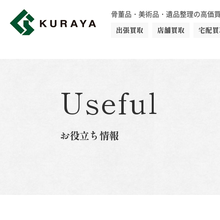
骨董品・美術品・遺品整理の高価
出張買取
店舗買取
宅配買
買取品目一覧
骨董品
切手
日本刀・鎧
Useful
ダイヤモンド
金・貴金属
お役立ち情報
楽器
カメラ