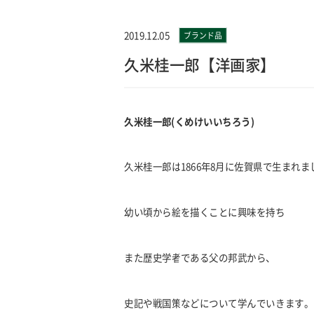
2019.12.05
ブランド品
久米桂一郎【洋画家】
久米桂一郎
(
くめけいいちろう
)
久米桂一郎は
1866
年
8
月に佐賀県で生まれま
幼い頃から絵を描くことに興味を持ち
また歴史学者である父の邦武から、
史記や戦国策などについて学んでいきます。