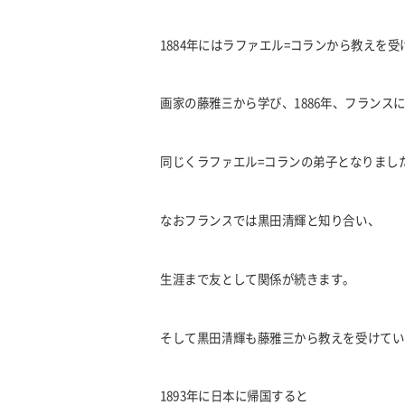
1884
年にはラファエル
=
コランから教えを受
画家の藤雅三から学び、
1886
年、フランス
同じくラファエル
=
コランの弟子となりまし
なおフランスでは黒田清輝と知り合い、
生涯まで友として関係が続きます。
そして黒田清輝も藤雅三から教えを受けてい
1893年に日本に帰国すると