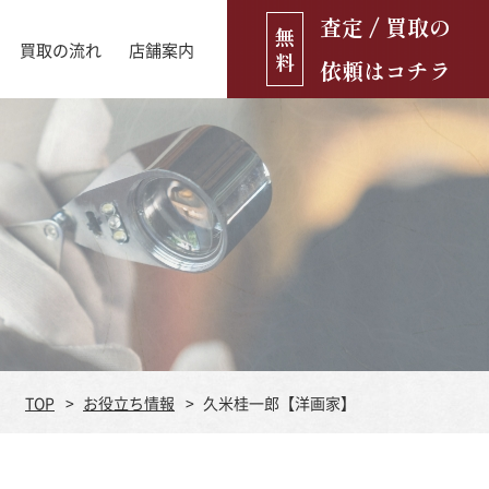
査定 / 買取の
無
買取の流れ
店舗案内
料
依頼はコチラ
店舗ブログ
古銭・古紙幣
お役立ち情報
金貨
古いおもちゃ・人形
遺品買取
ブランド品
食器
TOP
お役立ち情報
久米桂一郎【洋画家】