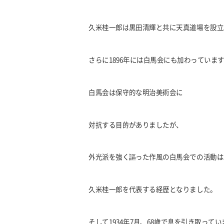
久米桂一郎は黒田清輝と共に天真道場を設立
さらに
1896
年には白馬会にも加わっていま
白馬会は保守的な明治美術会に
対抗する目的がありましたが、
外光派を強く謳った作風の白馬会での活動は
久米桂一郎を代表する経歴となりました。
そして
1934
年
7
月、
68
歳で息を引き取ってい