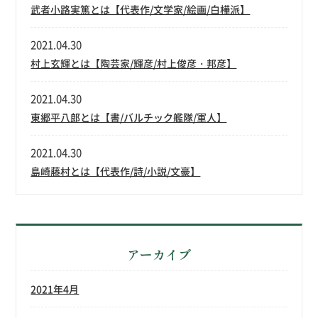
武者小路実篤とは【代表作/文学家/絵画/白樺派】
2021.04.30
村上玄輝とは【陶芸家/輝彦/村上俊彦・邦彦】
2021.04.30
東郷平八郎とは【書/バルチック艦隊/軍人】
2021.04.30
島崎藤村とは【代表作/詩/小説/文豪】
アーカイブ
2021年4月