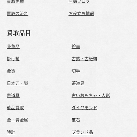
買取実績
店舗ブログ
買取の流れ
お役立ち情報
買取品目
骨董品
絵画
掛け軸
古銭・古紙幣
金貨
切手
日本刀・鎧
茶道具
書道具
古いおもちゃ・人形
遺品買取
ダイヤモンド
金・貴金属
宝石
時計
ブランド品