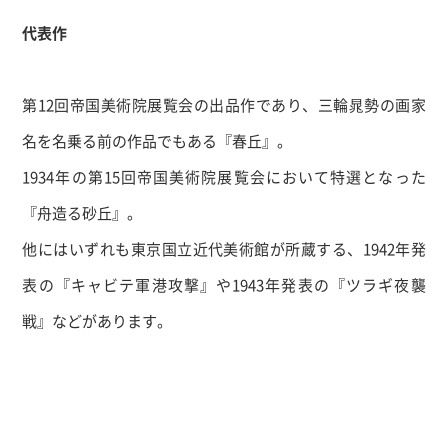
代表作
第
12
回帝国美術院展覧会の出品作であり、三輪晁勢の画家
名を名乗る前の作品でもある『春丘』。
1934
年の第
15
回帝国美術院展覧会において特選となった
『舟造る砂丘』。
他にはいずれも東京国立近代美術館が所蔵する、
1942
年発
表の『キャビテ軍港攻撃』や
1943
年発表の『ツラギ夜襲
戦』などがあります。