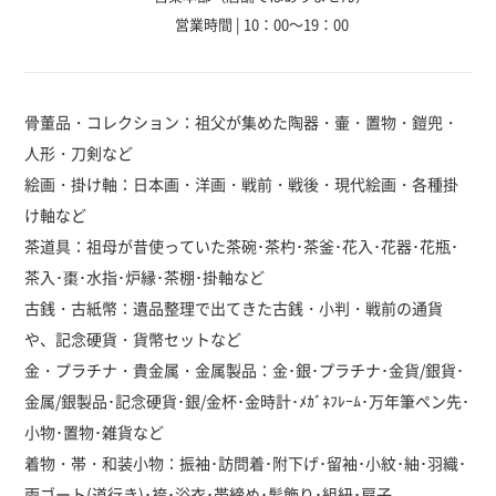
営業時間 | 10：00～19：00
骨董品・コレクション：祖父が集めた陶器・壷・置物・鎧兜・
人形・刀剣など
絵画・掛け軸：日本画・洋画・戦前・戦後・現代絵画・各種掛
け軸など
茶道具：祖母が昔使っていた茶碗･茶杓･茶釜･花入･花器･花瓶･
茶入･棗･水指･炉縁･茶棚･掛軸など
古銭・古紙幣：遺品整理で出てきた古銭・小判・戦前の通貨
や、記念硬貨・貨幣セットなど
金・プラチナ・貴金属・金属製品：金･銀･プラチナ･金貨/銀貨･
金属/銀製品･記念硬貨･銀/金杯･金時計･ﾒｶﾞﾈﾌﾚｰﾑ･万年筆ペン先･
小物･置物･雑貨など
着物・帯・和装小物：振袖･訪問着･附下げ･留袖･小紋･紬･羽織･
雨ゴート(道行き)･袴･浴衣･帯締め･髪飾り･組紐･扇子