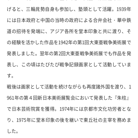
げると、三輪晁勢自身も参加し、塾頭として活躍。
1939
年
には日本政府と中国の当時の政府による合弁会社・華中鉄
道の招待を発端に、アジア各所を堂本印象と共に渡り、そ
の経験を活かした作品を
1942
年の第
1
回大東亜戦争美術展で
発表しました。翌年の第
2
回大東亜戦争美術展でも作品を発
表し、この頃はたびたび戦争記録画家として活動していま
す。
戦後は画家として活動を続けながらも再度諸外国を渡り、
1
961
年の第４回新日本美術展覧会において発表した『朱柱』
で日本芸術院賞を獲得。
1974
年には京都市文化功労者とな
り、
1975
年に堂本印象の後を継いで東丘社の主宰を務めま
した。