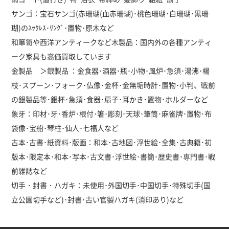
サンゴ：宝石サンゴ(赤珊瑚(血赤珊瑚)･桃色珊瑚･白珊瑚･黒珊
瑚)のﾈｯｸﾚｽ･ﾘﾝｸﾞ･置物･原木など
和箪笥や西洋アンティークなど木製品：国内外の各種アンティ
ーク家具も高価買取しています
金製品 ＞銀製品 ：金食器･酒器･瓶･小物･風炉･急須･湯沸･楊
枝･スプーン･フォーク･仏像･金杯･金無垢時計･置物･小判、戦前
の銀製品等･銀杯･急須･食器･扇子･耳かき･置物･ホルダーなど
象牙：印材･牙･香炉･根付･箸･彫刻･天球･筆筒･麻雀牌･置物･布
袋像･宝船･琴柱･仙人･七福人など
古本･古書･紙資料･版画：和本･古地図･浮世絵･全集･古典籍･初
版本･限定本･和本･写本･古文書･浮世絵･書簡･歴史書･専門書･戦
前雑誌など
切手・封書・ハガキ：未使用･外国切手･中国切手･特殊切手(国
立公園切手など)･封書･古い官製ハガキ(消印あり)など