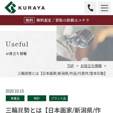
無
料
査定 / 買取の
依頼はコチラ
Useful
お役立ち情報
TOP
お役立ち情報
三輪晁勢とは【日本画家/新潟県/作品/代表作/堂本印象】
2020.10.15
骨董品
時計
ブランド品
三輪晁勢とは【日本画家/新潟県/作