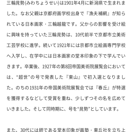
三輪晁勢
(
みわちょうせい
)
は
1901
年
4
月に新潟県で生まれま
した。なお父親は京都府画学校出身で『漁夫補網』が知ら
れている日本画家・三輪越龍です。父からの影響を受け絵
に興味を持っていた三輪晁勢は、
10
代前半で京都市立美術
工芸学校に進学。続いて
1921
年には京都市立絵画専門学校
へ入学し、在学中には日本画家の堂本印象の下で学んでい
きます。卒業後、
1927
年の第
8
回帝国美術院展覧会において
は、“超世”の号で発表した『東山』で初入選となりまし
た。のちの
1931
年の帝国美術院展覧会では『春丘』が特選
を獲得するなどして受賞を重ね、少しずつその名を広めて
いきました。そして同時期に、号を“晁勢”としています。
また、
30
代には師である堂本印象が画塾・東丘社を立ち上