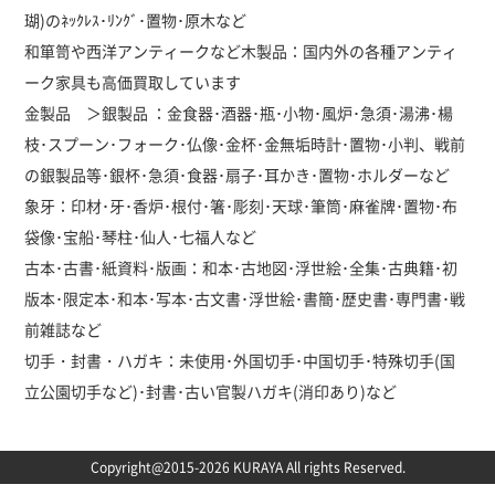
瑚)のﾈｯｸﾚｽ･ﾘﾝｸﾞ･置物･原木など
和箪笥や西洋アンティークなど木製品：国内外の各種アンティ
ーク家具も高価買取しています
金製品 ＞銀製品 ：金食器･酒器･瓶･小物･風炉･急須･湯沸･楊
枝･スプーン･フォーク･仏像･金杯･金無垢時計･置物･小判、戦前
の銀製品等･銀杯･急須･食器･扇子･耳かき･置物･ホルダーなど
象牙：印材･牙･香炉･根付･箸･彫刻･天球･筆筒･麻雀牌･置物･布
袋像･宝船･琴柱･仙人･七福人など
古本･古書･紙資料･版画：和本･古地図･浮世絵･全集･古典籍･初
版本･限定本･和本･写本･古文書･浮世絵･書簡･歴史書･専門書･戦
前雑誌など
切手・封書・ハガキ：未使用･外国切手･中国切手･特殊切手(国
立公園切手など)･封書･古い官製ハガキ(消印あり)など
Copyright@2015-2026 KURAYA All rights Reserved.