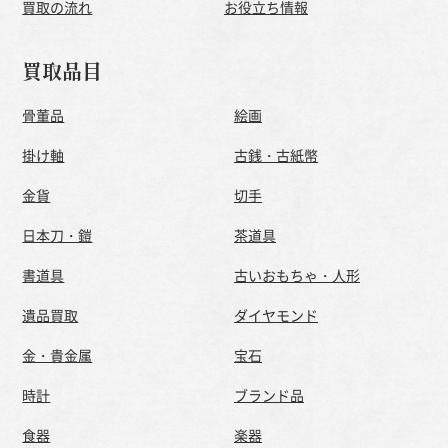
買取の流れ
お役立ち情報
買取品目
骨董品
絵画
掛け軸
古銭・古紙幣
金貨
切手
日本刀・鎧
茶道具
書道具
古いおもちゃ・人形
遺品買取
ダイヤモンド
金・貴金属
宝石
時計
ブランド品
食器
楽器