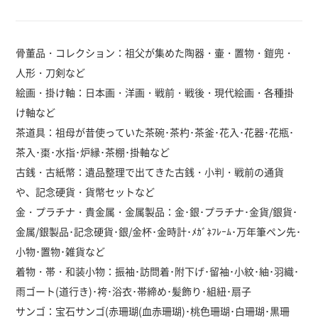
骨董品・コレクション：祖父が集めた陶器・壷・置物・鎧兜・
人形・刀剣など
絵画・掛け軸：日本画・洋画・戦前・戦後・現代絵画・各種掛
け軸など
茶道具：祖母が昔使っていた茶碗･茶杓･茶釜･花入･花器･花瓶･
茶入･棗･水指･炉縁･茶棚･掛軸など
古銭・古紙幣：遺品整理で出てきた古銭・小判・戦前の通貨
や、記念硬貨・貨幣セットなど
金・プラチナ・貴金属・金属製品：金･銀･プラチナ･金貨/銀貨･
金属/銀製品･記念硬貨･銀/金杯･金時計･ﾒｶﾞﾈﾌﾚｰﾑ･万年筆ペン先･
小物･置物･雑貨など
着物・帯・和装小物：振袖･訪問着･附下げ･留袖･小紋･紬･羽織･
雨ゴート(道行き)･袴･浴衣･帯締め･髪飾り･組紐･扇子
サンゴ：宝石サンゴ(赤珊瑚(血赤珊瑚)･桃色珊瑚･白珊瑚･黒珊