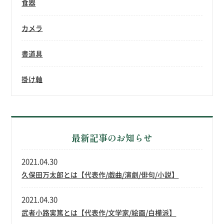
食器
カメラ
書道具
掛け軸
最新記事のお知らせ
2021.04.30
久保田万太郎とは【代表作/戯曲/演劇/俳句/小説】
2021.04.30
武者小路実篤とは【代表作/文学家/絵画/白樺派】