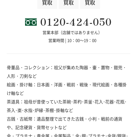
買取
買取
買取
0120-424-050
営業本部（店舗ではありません）
営業時間 | 10：00～19：00
骨董品・コレクション：祖父が集めた陶器・壷・置物・鎧兜・
人形・刀剣など
絵画・掛け軸：日本画・洋画・戦前・戦後・現代絵画・各種掛
け軸など
茶道具：祖母が昔使っていた茶碗･茶杓･茶釜･花入･花器･花瓶･
茶入･棗･水指･炉縁･茶棚･掛軸など
古銭・古紙幣：遺品整理で出てきた古銭・小判・戦前の通貨
や、記念硬貨・貨幣セットなど
金・プラチナ・貴金属・金属製品：金･銀･プラチナ･金貨/銀貨･