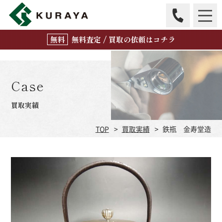
無
料
査定 / 買取の
依頼はコチラ
Case
買取実績
TOP
買取実績
鉄瓶 金寿堂造