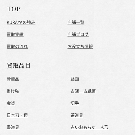
TOP
KURAYAの強み
店舗一覧
買取実績
店舗ブログ
買取の流れ
お役立ち情報
買取品目
骨董品
絵画
掛け軸
古銭・古紙幣
金貨
切手
日本刀・鎧
茶道具
書道具
古いおもちゃ・人形