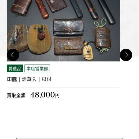
骨董品
本店営業部
骨
印籠｜煙草入｜根付
銅
48,000
買取金額
買
円