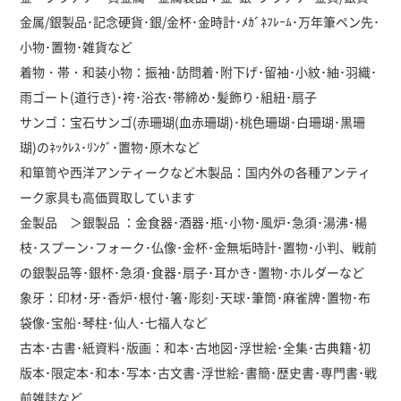
金属/銀製品･記念硬貨･銀/金杯･金時計･ﾒｶﾞﾈﾌﾚｰﾑ･万年筆ペン先･
小物･置物･雑貨など
着物・帯・和装小物：振袖･訪問着･附下げ･留袖･小紋･紬･羽織･
雨ゴート(道行き)･袴･浴衣･帯締め･髪飾り･組紐･扇子
サンゴ：宝石サンゴ(赤珊瑚(血赤珊瑚)･桃色珊瑚･白珊瑚･黒珊
瑚)のﾈｯｸﾚｽ･ﾘﾝｸﾞ･置物･原木など
和箪笥や西洋アンティークなど木製品：国内外の各種アンティ
ーク家具も高価買取しています
金製品 ＞銀製品 ：金食器･酒器･瓶･小物･風炉･急須･湯沸･楊
枝･スプーン･フォーク･仏像･金杯･金無垢時計･置物･小判、戦前
の銀製品等･銀杯･急須･食器･扇子･耳かき･置物･ホルダーなど
象牙：印材･牙･香炉･根付･箸･彫刻･天球･筆筒･麻雀牌･置物･布
袋像･宝船･琴柱･仙人･七福人など
古本･古書･紙資料･版画：和本･古地図･浮世絵･全集･古典籍･初
版本･限定本･和本･写本･古文書･浮世絵･書簡･歴史書･専門書･戦
前雑誌など