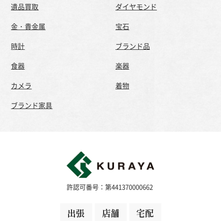
遺品買取
ダイヤモンド
金・貴金属
宝石
時計
ブランド品
食器
楽器
カメラ
着物
ブランド家具
許認可番号：第441370000662
出張
店舗
宅配