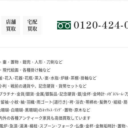
店舗
宅配
0120-424-
買取
買取
・壷・置物・鎧兜・人形・刀剣など
・現代絵画・各種掛け軸など
･花入･花器･花瓶･茶入･棗･水指･炉縁･茶棚･掛軸など
小判・戦前の通貨や、記念硬貨・貨幣セットなど
チナ･金貨/銀貨･金属/銀製品･記念硬貨･銀/金杯･金時計･ﾒｶﾞﾈﾌﾚｰﾑ
袖･小紋･紬･羽織･雨ゴート(道行き)･袴･浴衣･帯締め･髪飾り･組紐･扇
･白珊瑚･黒珊瑚)のﾈｯｸﾚｽ･ﾘﾝｸﾞ･置物･原木など
内外の各種アンティーク家具も高価買取しています
風炉･急須･湯沸･楊枝･スプーン･フォーク･仏像･金杯･金無垢時計･置物