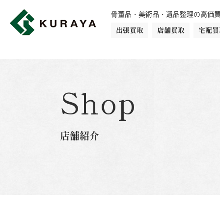
骨董品・美術品・遺品整理の高価
出張買取
店舗買取
宅配買
買取品目一覧
骨董品
切手
日本刀・鎧
Shop
ダイヤモンド
金・貴金属
店舗紹介
楽器
カメラ