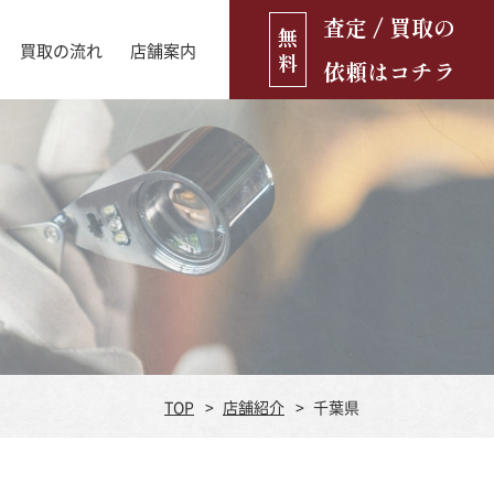
査定 / 買取の
無
買取の流れ
店舗案内
料
依頼はコチラ
店舗ブログ
古銭・古紙幣
お役立ち情報
金貨
古いおもちゃ・人形
遺品買取
ブランド品
食器
TOP
店舗紹介
千葉県