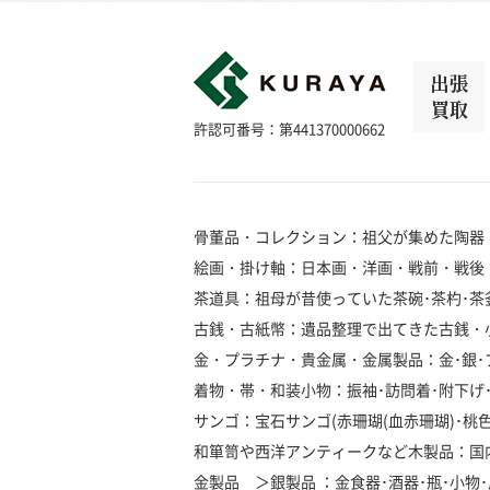
出張
買取
許認可番号：第441370000662
骨董品・コレクション：祖父が集めた陶器
絵画・掛け軸：日本画・洋画・戦前・戦後
茶道具：祖母が昔使っていた茶碗･茶杓･茶釜
古銭・古紙幣：遺品整理で出てきた古銭・
金・プラチナ・貴金属・金属製品：金･銀･プラ
着物・帯・和装小物：振袖･訪問着･附下げ･留
サンゴ：宝石サンゴ(赤珊瑚(血赤珊瑚)･桃色珊瑚
和箪笥や西洋アンティークなど木製品：国
金製品 ＞銀製品 ：金食器･酒器･瓶･小物･