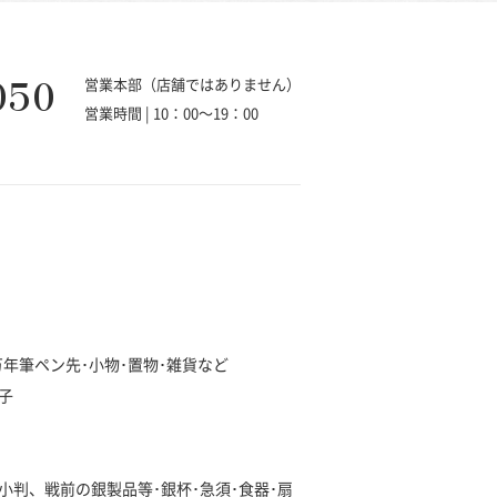
050
営業本部（店舗ではありません）
営業時間 | 10：00～19：00
･万年筆ペン先･小物･置物･雑貨など
子
･小判、戦前の銀製品等･銀杯･急須･食器･扇