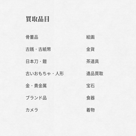
買取品目
骨董品
絵画
古銭・古紙幣
金貨
日本刀・鎧
茶道具
古いおもちゃ・人形
遺品買取
金・貴金属
宝石
ブランド品
食器
カメラ
着物