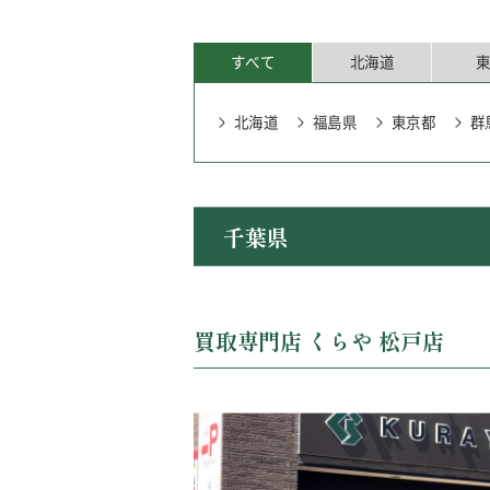
すべて
北海道
北海道
福島県
東京都
群
北海道
福島県
東京都
愛媛県
佐賀県
群馬県
埼玉県
茨
千葉県
買取専門店 くらや 松戸店