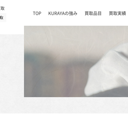
買取
TOP
KURAYAの強み
買取品目
買取実績
取
絵画
店舗一覧
掛け軸
茶道具
書道具
宝石
時計
着物
ブランド家具