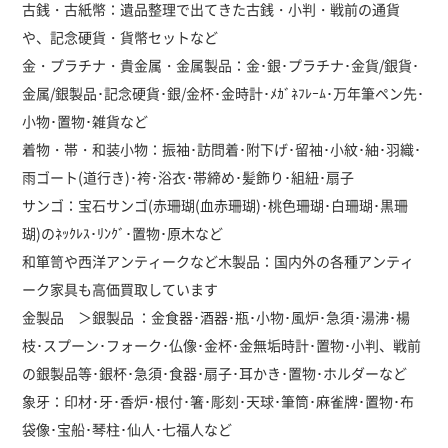
古銭・古紙幣：遺品整理で出てきた古銭・小判・戦前の通貨
や、記念硬貨・貨幣セットなど
金・プラチナ・貴金属・金属製品：金･銀･プラチナ･金貨/銀貨･
金属/銀製品･記念硬貨･銀/金杯･金時計･ﾒｶﾞﾈﾌﾚｰﾑ･万年筆ペン先･
小物･置物･雑貨など
着物・帯・和装小物：振袖･訪問着･附下げ･留袖･小紋･紬･羽織･
雨ゴート(道行き)･袴･浴衣･帯締め･髪飾り･組紐･扇子
サンゴ：宝石サンゴ(赤珊瑚(血赤珊瑚)･桃色珊瑚･白珊瑚･黒珊
瑚)のﾈｯｸﾚｽ･ﾘﾝｸﾞ･置物･原木など
和箪笥や西洋アンティークなど木製品：国内外の各種アンティ
ーク家具も高価買取しています
金製品 ＞銀製品 ：金食器･酒器･瓶･小物･風炉･急須･湯沸･楊
枝･スプーン･フォーク･仏像･金杯･金無垢時計･置物･小判、戦前
の銀製品等･銀杯･急須･食器･扇子･耳かき･置物･ホルダーなど
象牙：印材･牙･香炉･根付･箸･彫刻･天球･筆筒･麻雀牌･置物･布
袋像･宝船･琴柱･仙人･七福人など