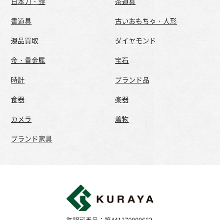
日本刀・鎧
茶道具
書道具
古いおもちゃ・人形
遺品買取
ダイヤモンド
金・貴金属
宝石
時計
ブランド品
食器
楽器
カメラ
着物
ブランド家具
許認可番号：第441370000662