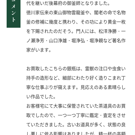
代を継いだ後幕府の御釜師となりました。
徳川家伝来の東山御物雲龍釜や、閣老の命で名物
釜の修補に幾度と携わり、その功により黄金一枚
を下賜されたのだそう。門人には、松澤浄勝・一
ノ瀬浄芳・山口浄雄・堀浄弘・堀浄親など著名作
家がいます。
お買取したこちらの銀瓶は、霊獣の注口や虫食い
持手の造形など、細部にわたり好く造りこまれ丁
寧な仕事ぶりが窺えます。見応えのある素晴らし
い作品でした。
お客様宅にて大事に保管されていた茶道具のお買
取でしたので、一つ一つ丁寧に鑑定・査定をさせ
ていただきました。古いお道具が多く、状態の良
し悪しに依る影響はありましたが、精一杯の高額