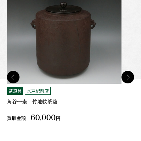
茶道具
水戸駅前店
骨
角谷一圭 竹地紋茶釜
煎
60,000
買取金額
買
円