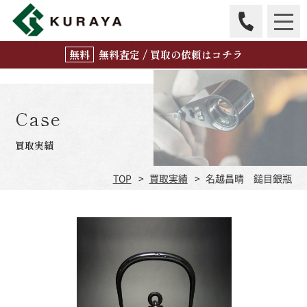
無
料
査定 / 買取の
依頼はコチラ
Case
買取実績
TOP
買取実績
名越昌晴 鎚目銀瓶