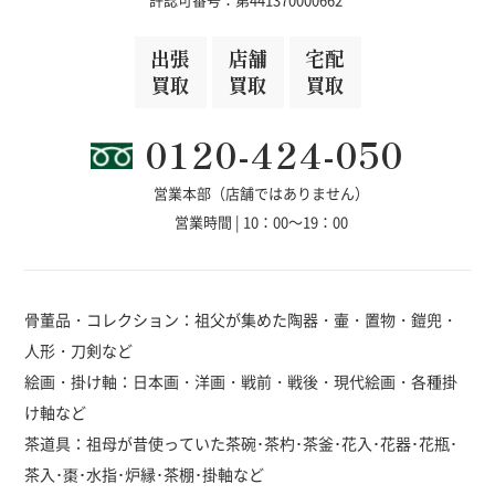
出張
店舗
宅配
買取
買取
買取
0120-424-050
営業本部（店舗ではありません）
営業時間 | 10：00～19：00
骨董品・コレクション：祖父が集めた陶器・壷・置物・鎧兜・
人形・刀剣など
絵画・掛け軸：日本画・洋画・戦前・戦後・現代絵画・各種掛
け軸など
茶道具：祖母が昔使っていた茶碗･茶杓･茶釜･花入･花器･花瓶･
茶入･棗･水指･炉縁･茶棚･掛軸など