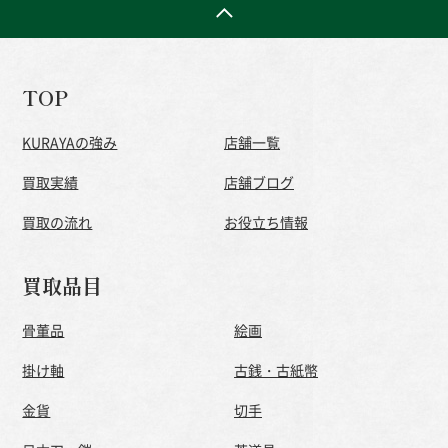
TOP
KURAYAの強み
店舗一覧
買取実績
店舗ブログ
買取の流れ
お役立ち情報
買取品目
骨董品
絵画
掛け軸
古銭・古紙幣
金貨
切手