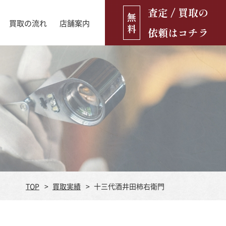
査定 / 買取の
無
買取の流れ
店舗案内
料
依頼はコチラ
店舗ブログ
古銭・古紙幣
お役立ち情報
金貨
古いおもちゃ・人形
遺品買取
ブランド品
食器
TOP
買取実績
十三代酒井田柿右衛門