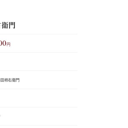
右衛門
00
円
井田柿右衛門
店