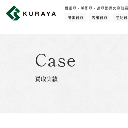
骨董品・美術品・遺品整理の高価
出張買取
店舗買取
宅配買
買取品目一覧
骨董品
切手
日本刀・鎧
Case
ダイヤモンド
金・貴金属
買取実績
楽器
カメラ