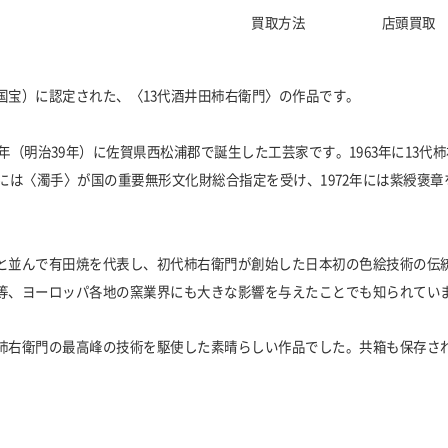
買取方法
店頭買取
国宝）に認定された、〈13代酒井田柿右衛門〉の作品です。
06年（明治39年）に佐賀県西松浦郡で誕生した工芸家です。1963年に13
年には〈濁手〉が国の重要無形文化財総合指定を受け、1972年には紫綬褒章
と並んで有田焼を代表し、初代柿右衛門が創始した日本初の色絵技術の伝
等、ヨーロッパ各地の窯業界にも大きな影響を与えたことでも知られてい
柿右衛門の最高峰の技術を駆使した素晴らしい作品でした。共箱も保存さ