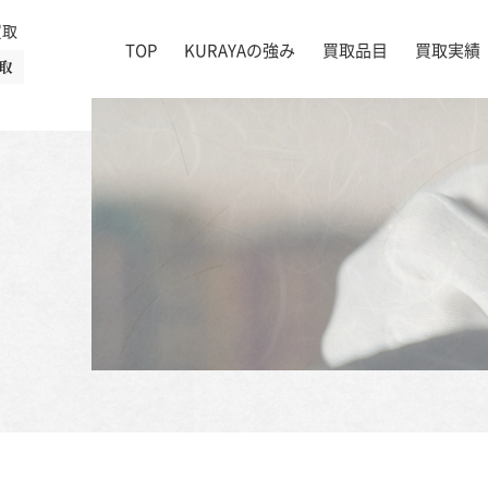
買取
TOP
KURAYAの強み
買取品目
買取実績
取
絵画
店舗一覧
掛け軸
茶道具
書道具
宝石
時計
着物
ブランド家具