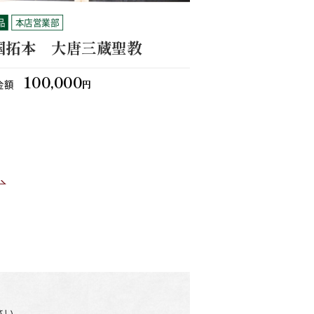
品
本店営業部
骨董品
札幌南店
国拓本 大唐三蔵聖教
象牙 琴柱
100,000
35,000
金額
円
買取金額
さい。