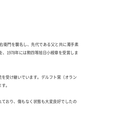
代柿右衛門を襲名し、先代である父と共に濁手素
を、1978年には勲四等旭日小綬章を受賞しま
統を受け継いでいます。デルフト窯（オラン
ます。
れており、傷もなく状態も大変良好でしたの