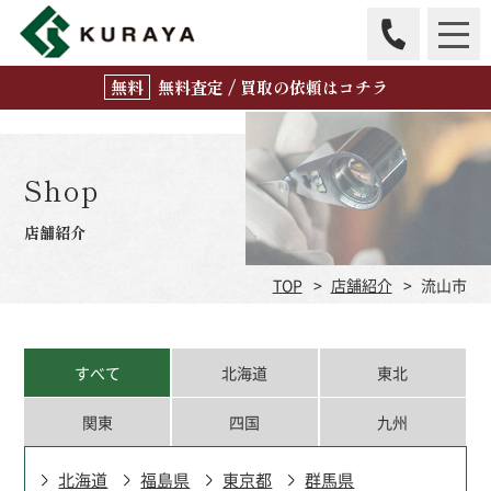
無
料
査定 / 買取の
依頼はコチラ
Shop
店舗紹介
TOP
店舗紹介
流山市
すべて
北海道
東北
関東
四国
九州
北海道
福島県
東京都
群馬県