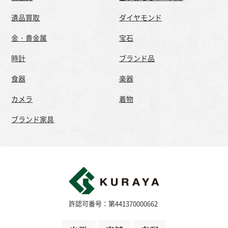
遺品買取
ダイヤモンド
金・貴金属
宝石
時計
ブランド品
食器
楽器
カメラ
着物
ブランド家具
許認可番号：第441370000662