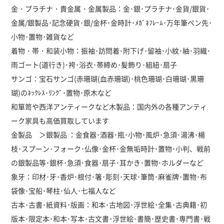
金・プラチナ・貴金属・金属製品：金･銀･プラチナ･金貨/銀貨･
金属/銀製品･記念硬貨･銀/金杯･金時計･ﾒｶﾞﾈﾌﾚｰﾑ･万年筆ペン先･
小物･置物･雑貨など
着物・帯・和装小物：振袖･訪問着･附下げ･留袖･小紋･紬･羽織･
雨ゴート(道行き)･袴･浴衣･帯締め･髪飾り･組紐･扇子
サンゴ：宝石サンゴ(赤珊瑚(血赤珊瑚)･桃色珊瑚･白珊瑚･黒珊
瑚)のﾈｯｸﾚｽ･ﾘﾝｸﾞ･置物･原木など
和箪笥や西洋アンティークなど木製品：国内外の各種アンティ
ーク家具も高価買取しています
金製品 ＞銀製品 ：金食器･酒器･瓶･小物･風炉･急須･湯沸･楊
枝･スプーン･フォーク･仏像･金杯･金無垢時計･置物･小判、戦前
の銀製品等･銀杯･急須･食器･扇子･耳かき･置物･ホルダーなど
象牙：印材･牙･香炉･根付･箸･彫刻･天球･筆筒･麻雀牌･置物･布
袋像･宝船･琴柱･仙人･七福人など
古本･古書･紙資料･版画：和本･古地図･浮世絵･全集･古典籍･初
版本･限定本･和本･写本･古文書･浮世絵･書簡･歴史書･専門書･戦