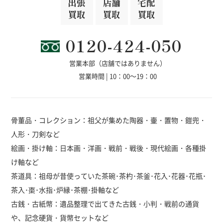
出張
店舗
宅配
買取
買取
買取
0120-424-050
営業本部（店舗ではありません）
営業時間 | 10：00～19：00
骨董品・コレクション：祖父が集めた陶器・壷・置物・鎧兜・
人形・刀剣など
絵画・掛け軸：日本画・洋画・戦前・戦後・現代絵画・各種掛
け軸など
茶道具：祖母が昔使っていた茶碗･茶杓･茶釜･花入･花器･花瓶･
茶入･棗･水指･炉縁･茶棚･掛軸など
古銭・古紙幣：遺品整理で出てきた古銭・小判・戦前の通貨
や、記念硬貨・貨幣セットなど