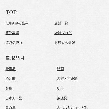
TOP
KURAYAの強み
店舗一覧
買取実績
店舗ブログ
買取の流れ
お役立ち情報
買取品目
骨董品
絵画
掛け軸
古銭・古紙幣
金貨
切手
日本刀・鎧
茶道具
書道具
古いおもちゃ・人形