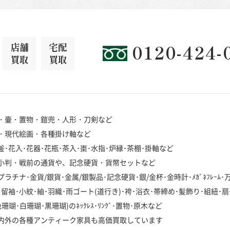
店舗
宅配
0120-424-
買取
買取
・壷・置物・鎧兜・人形・刀剣など
・現代絵画・各種掛け軸など
･花入･花器･花瓶･茶入･棗･水指･炉縁･茶棚･掛軸など
小判・戦前の通貨や、記念硬貨・貨幣セットなど
チナ･金貨/銀貨･金属/銀製品･記念硬貨･銀/金杯･金時計･ﾒｶﾞﾈﾌﾚｰﾑ
袖･小紋･紬･羽織･雨ゴート(道行き)･袴･浴衣･帯締め･髪飾り･組紐･扇
･白珊瑚･黒珊瑚)のﾈｯｸﾚｽ･ﾘﾝｸﾞ･置物･原木など
内外の各種アンティーク家具も高価買取しています