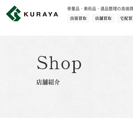
骨董品・美術品・遺品整理の高価
出張買取
店舗買取
宅配買
買取品目一覧
骨董品
切手
日本刀・鎧
Shop
ダイヤモンド
金・貴金属
店舗紹介
楽器
カメラ