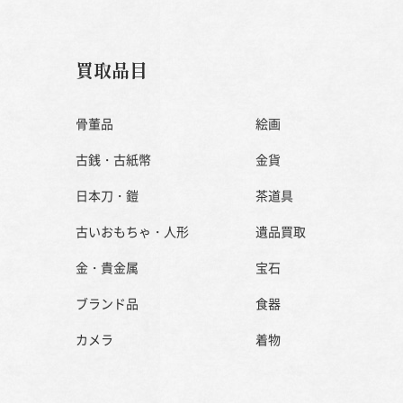
買取品目
骨董品
絵画
古銭・古紙幣
金貨
日本刀・鎧
茶道具
古いおもちゃ・人形
遺品買取
金・貴金属
宝石
ブランド品
食器
カメラ
着物