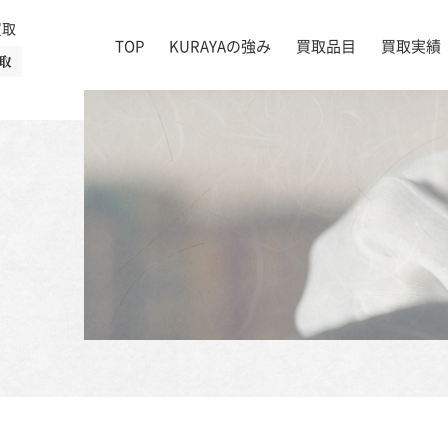
買取
TOP
KURAYAの強み
買取品目
買取実績
取
絵画
店舗一覧
掛け軸
茶道具
書道具
宝石
時計
着物
ブランド家具