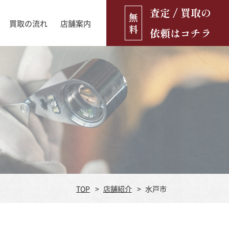
査定 / 買取の
無
買取の流れ
店舗案内
料
依頼はコチラ
店舗ブログ
古銭・古紙幣
お役立ち情報
金貨
古いおもちゃ・人形
遺品買取
ブランド品
食器
TOP
店舗紹介
水戸市