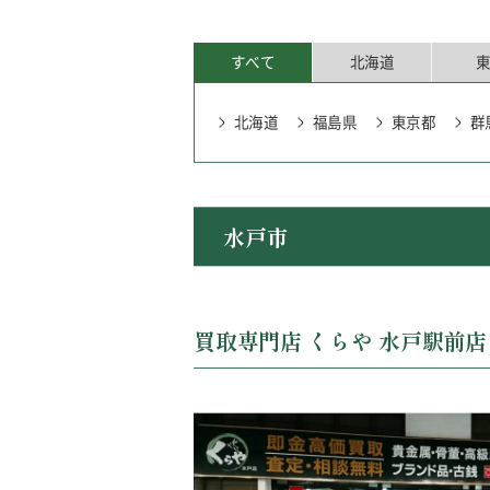
すべて
北海道
北海道
福島県
東京都
群
北海道
福島県
東京都
愛媛県
佐賀県
群馬県
埼玉県
茨
水戸市
買取専門店 くらや 水戸駅前店