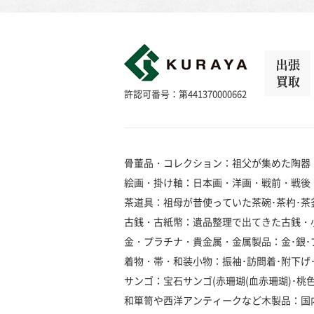
出張
買取
許認可番号：第441370000662
骨董品・コレクション：祖父が集めた陶器
絵画・掛け軸：日本画・洋画・戦前・戦後
茶道具：祖母が昔使っていた茶碗･茶杓･茶釜
古銭・古紙幣：遺品整理で出てきた古銭・
金・プラチナ・貴金属・金属製品：金･銀･プラ
着物・帯・和装小物：振袖･訪問着･附下げ･留
サンゴ：宝石サンゴ(赤珊瑚(血赤珊瑚)･桃色珊瑚
和箪笥や西洋アンティークなど木製品：国