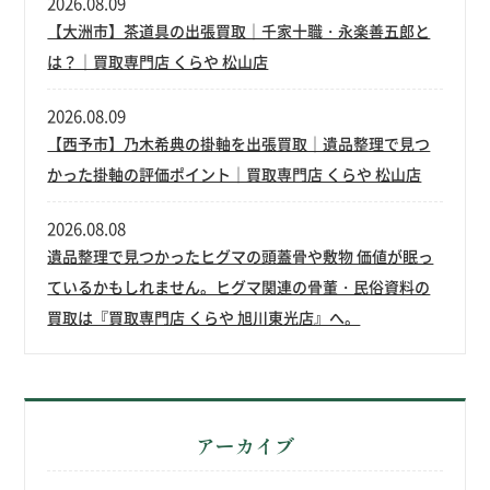
2026.08.09
【大洲市】茶道具の出張買取｜千家十職・永楽善五郎と
は？｜買取専門店 くらや 松山店
2026.08.09
【西予市】乃木希典の掛軸を出張買取｜遺品整理で見つ
かった掛軸の評価ポイント｜買取専門店 くらや 松山店
2026.08.08
遺品整理で見つかったヒグマの頭蓋骨や敷物 価値が眠っ
ているかもしれません。ヒグマ関連の骨董・民俗資料の
買取は『買取専門店 くらや 旭川東光店』へ。
アーカイブ