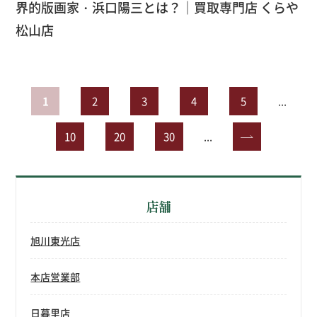
界的版画家・浜口陽三とは？｜買取専門店 くらや
松山店
1
2
3
4
5
...
10
20
30
...
»
店舗
旭川東光店
本店営業部
日暮里店