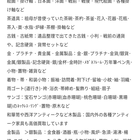
絵画・掛け軸：日本画・洋画・戦前・戦後・現代絵画・各種掛
け軸など
茶道具：祖母が昔使っていた茶碗･茶杓･茶釜･花入･花器･花瓶･
茶入･棗･水指･炉縁･茶棚･掛軸など
古銭・古紙幣：遺品整理で出てきた古銭・小判・戦前の通貨
や、記念硬貨・貨幣セットなど
金・プラチナ・貴金属・金属製品：金･銀･プラチナ･金貨/銀貨･
金属/銀製品･記念硬貨･銀/金杯･金時計･ﾒｶﾞﾈﾌﾚｰﾑ･万年筆ペン先･
小物･置物･雑貨など
着物・帯・和装小物：振袖･訪問着･附下げ･留袖･小紋･紬･羽織･
雨ゴート(道行き)･袴･浴衣･帯締め･髪飾り･組紐･扇子
サンゴ：宝石サンゴ(赤珊瑚(血赤珊瑚)･桃色珊瑚･白珊瑚･黒珊
瑚)のﾈｯｸﾚｽ･ﾘﾝｸﾞ･置物･原木など
和箪笥や西洋アンティークなど木製品：国内外の各種アンティ
ーク家具も高価買取しています
金製品 ＞銀製品 ：金食器･酒器･瓶･小物･風炉･急須･湯沸･楊