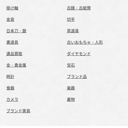
掛け軸
古銭・古紙幣
金貨
切手
日本刀・鎧
茶道具
書道具
古いおもちゃ・人形
遺品買取
ダイヤモンド
金・貴金属
宝石
時計
ブランド品
食器
楽器
カメラ
着物
ブランド家具