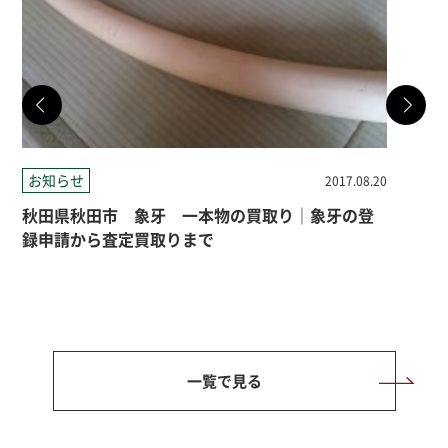
お知らせ
お
2017.08.20
秋田県秋田市 象牙 一本物の買取り｜象牙の登
秋
録申請から査定買取りまで
の
一覧で見る