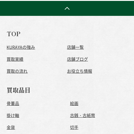
TOP
KURAYAの強み
店舗一覧
買取実績
店舗ブログ
買取の流れ
お役立ち情報
買取品目
骨董品
絵画
掛け軸
古銭・古紙幣
金貨
切手