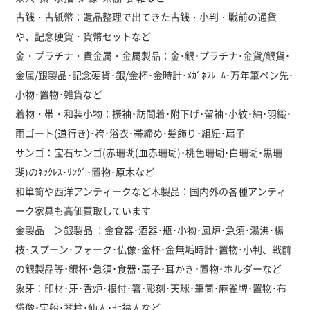
古銭・古紙幣：遺品整理で出てきた古銭・小判・戦前の通貨
や、記念硬貨・貨幣セットなど
金・プラチナ・貴金属・金属製品：金･銀･プラチナ･金貨/銀貨･
金属/銀製品･記念硬貨･銀/金杯･金時計･ﾒｶﾞﾈﾌﾚｰﾑ･万年筆ペン先･
小物･置物･雑貨など
着物・帯・和装小物：振袖･訪問着･附下げ･留袖･小紋･紬･羽織･
雨ゴート(道行き)･袴･浴衣･帯締め･髪飾り･組紐･扇子
サンゴ：宝石サンゴ(赤珊瑚(血赤珊瑚)･桃色珊瑚･白珊瑚･黒珊
瑚)のﾈｯｸﾚｽ･ﾘﾝｸﾞ･置物･原木など
和箪笥や西洋アンティークなど木製品：国内外の各種アンティ
ーク家具も高価買取しています
金製品 ＞銀製品 ：金食器･酒器･瓶･小物･風炉･急須･湯沸･楊
枝･スプーン･フォーク･仏像･金杯･金無垢時計･置物･小判、戦前
の銀製品等･銀杯･急須･食器･扇子･耳かき･置物･ホルダーなど
象牙：印材･牙･香炉･根付･箸･彫刻･天球･筆筒･麻雀牌･置物･布
袋像･宝船･琴柱･仙人･七福人など