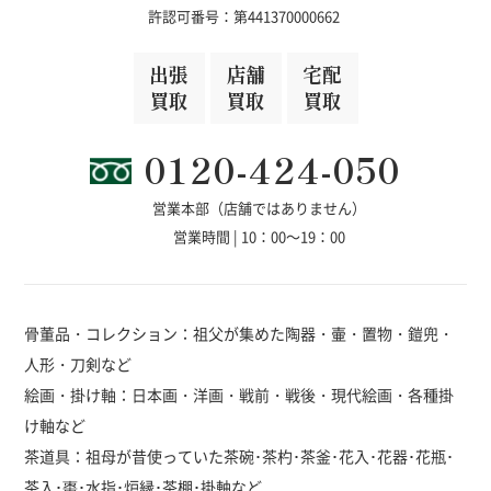
許認可番号：第441370000662
出張
店舗
宅配
買取
買取
買取
0120-424-050
営業本部（店舗ではありません）
営業時間 | 10：00～19：00
骨董品・コレクション：祖父が集めた陶器・壷・置物・鎧兜・
人形・刀剣など
絵画・掛け軸：日本画・洋画・戦前・戦後・現代絵画・各種掛
け軸など
茶道具：祖母が昔使っていた茶碗･茶杓･茶釜･花入･花器･花瓶･
茶入･棗･水指･炉縁･茶棚･掛軸など