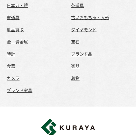
日本刀・鎧
茶道具
書道具
古いおもちゃ・人形
遺品買取
ダイヤモンド
金・貴金属
宝石
時計
ブランド品
食器
楽器
カメラ
着物
ブランド家具