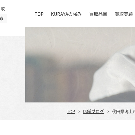
買取
TOP
KURAYAの強み
買取品目
買取実績
取
絵画
店舗一覧
掛け軸
茶道具
書道具
宝石
時計
着物
ブランド家具
TOP
店舗ブログ
秋田県潟上