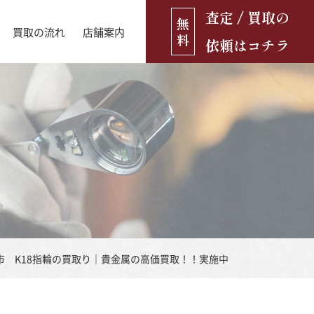
査定 / 買取の
無
買取の流れ
店舗案内
料
依頼はコチラ
店舗ブログ
古銭・古紙幣
お役立ち情報
金貨
古いおもちゃ・人形
遺品買取
ブランド品
食器
市 K18指輪の買取り｜貴金属の高価買取！！実施中