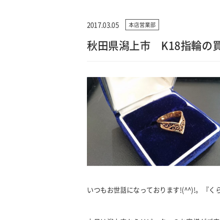
2017.03.05
本店営業部
秋田県潟上市 K18指輪の
いつもお世話になっております
!(^^)!
。『く