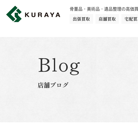
骨董品・美術品・遺品整理の高価
出張買取
店舗買取
宅配買
買取品目一覧
骨董品
切手
日本刀・鎧
Blog
ダイヤモンド
金・貴金属
店舗ブログ
楽器
カメラ