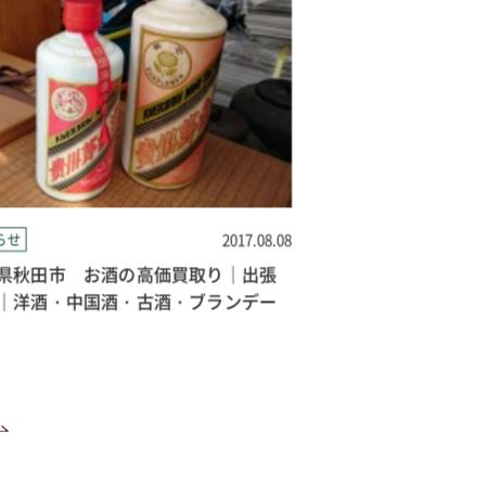
らせ
2017.08.08
お知らせ
県秋田市 お酒の高価買取り｜出張
秋田県秋田市 古
｜洋酒・中国酒・古酒・ブランデー
二分金・一分銀・