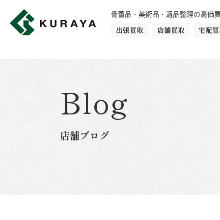
骨董品・美術品・遺品整理の高価
出張買取
店舗買取
宅配買
買取品目一覧
骨董品
切手
日本刀・鎧
Blog
ダイヤモンド
金・貴金属
店舗ブログ
楽器
カメラ