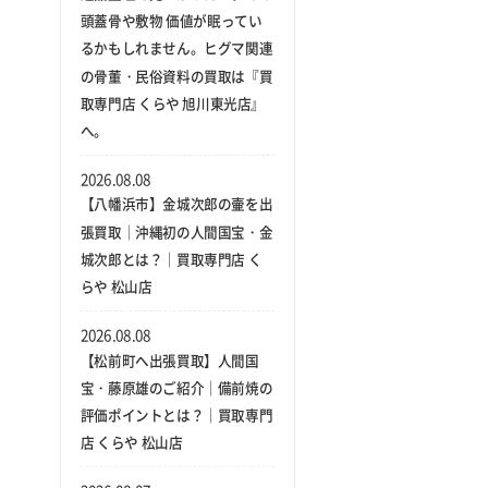
頭蓋骨や敷物 価値が眠ってい
るかもしれません。ヒグマ関連
の骨董・民俗資料の買取は『買
取専門店 くらや 旭川東光店』
へ。
2026.08.08
【八幡浜市】金城次郎の壷を出
張買取｜沖縄初の人間国宝・金
城次郎とは？｜買取専門店 く
らや 松山店
2026.08.08
【松前町へ出張買取】人間国
宝・藤原雄のご紹介｜備前焼の
評価ポイントとは？｜買取専門
店 くらや 松山店