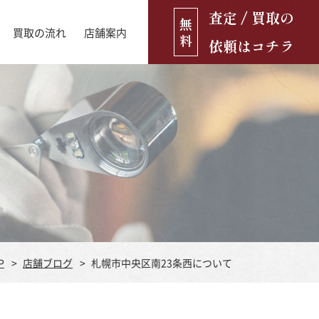
査定 / 買取の
無
買取の流れ
店舗案内
料
依頼はコチラ
店舗ブログ
古銭・古紙幣
お役立ち情報
金貨
古いおもちゃ・人形
遺品買取
ブランド品
食器
P
店舗ブログ
札幌市中央区南23条西について