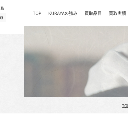
買取
TOP
KURAYAの強み
買取品目
買取実績
取
絵画
店舗一覧
掛け軸
茶道具
書道具
宝石
時計
着物
ブランド家具
TO