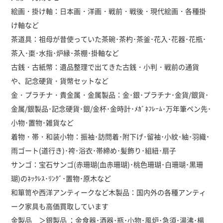
絵画・掛け軸：日本画・洋画・戦前・戦後・現代絵画・各種掛
け軸など
茶道具：祖母が昔使っていた茶碗･茶杓･茶釜･花入･花器･花瓶･
茶入･棗･水指･炉縁･茶棚･掛軸など
古銭・古紙幣：遺品整理で出てきた古銭・小判・戦前の通貨
や、記念硬貨・貨幣セットなど
金・プラチナ・貴金属・金属製品：金･銀･プラチナ･金貨/銀貨･
金属/銀製品･記念硬貨･銀/金杯･金時計･ﾒｶﾞﾈﾌﾚｰﾑ･万年筆ペン先･
小物･置物･雑貨など
着物・帯・和装小物：振袖･訪問着･附下げ･留袖･小紋･紬･羽織･
雨ゴート(道行き)･袴･浴衣･帯締め･髪飾り･組紐･扇子
サンゴ：宝石サンゴ(赤珊瑚(血赤珊瑚)･桃色珊瑚･白珊瑚･黒珊
瑚)のﾈｯｸﾚｽ･ﾘﾝｸﾞ･置物･原木など
和箪笥や西洋アンティークなど木製品：国内外の各種アンティ
ーク家具も高価買取しています
金製品 ＞銀製品 ：金食器･酒器･瓶･小物･風炉･急須･湯沸･楊