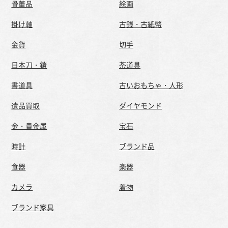
骨董品
絵画
掛け軸
古銭・古紙幣
金貨
切手
日本刀・鎧
茶道具
書道具
古いおもちゃ・人形
遺品買取
ダイヤモンド
金・貴金属
宝石
時計
ブランド品
食器
楽器
カメラ
着物
ブランド家具