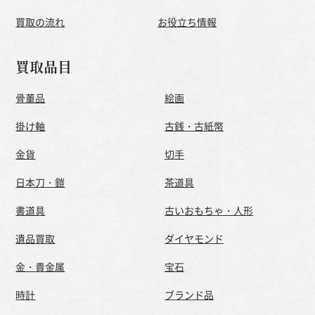
買取の流れ
お役立ち情報
買取品目
骨董品
絵画
掛け軸
古銭・古紙幣
金貨
切手
日本刀・鎧
茶道具
書道具
古いおもちゃ・人形
遺品買取
ダイヤモンド
金・貴金属
宝石
時計
ブランド品