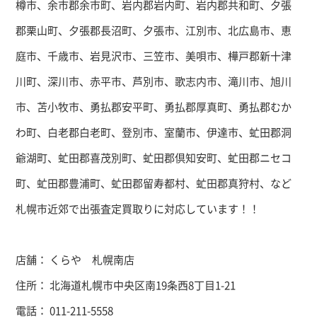
樽市、余市郡余市町、岩内郡岩内町、岩内郡共和町、夕張
郡栗山町、夕張郡長沼町、夕張市、江別市、北広島市、恵
庭市、千歳市、岩見沢市、三笠市、美唄市、樺戸郡新十津
川町、深川市、赤平市、芦別市、歌志内市、滝川市、旭川
市、苫小牧市、勇払郡安平町、勇払郡厚真町、勇払郡むか
わ町、白老郡白老町、登別市、室蘭市、伊達市、虻田郡洞
爺湖町、虻田郡喜茂別町、虻田郡倶知安町、虻田郡ニセコ
町、虻田郡豊浦町、虻田郡留寿都村、虻田郡真狩村、など
札幌市近郊で出張査定買取りに対応しています！！
店舗： くらや 札幌南店
住所： 北海道札幌市中央区南19条西8丁目1-21
電話： 011-211-5558