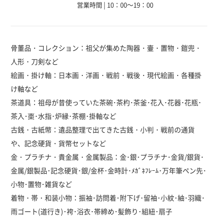
営業時間 | 10：00～19：00
骨董品・コレクション：祖父が集めた陶器・壷・置物・鎧兜・
人形・刀剣など
絵画・掛け軸：日本画・洋画・戦前・戦後・現代絵画・各種掛
け軸など
茶道具：祖母が昔使っていた茶碗･茶杓･茶釜･花入･花器･花瓶･
茶入･棗･水指･炉縁･茶棚･掛軸など
古銭・古紙幣：遺品整理で出てきた古銭・小判・戦前の通貨
や、記念硬貨・貨幣セットなど
金・プラチナ・貴金属・金属製品：金･銀･プラチナ･金貨/銀貨･
金属/銀製品･記念硬貨･銀/金杯･金時計･ﾒｶﾞﾈﾌﾚｰﾑ･万年筆ペン先･
小物･置物･雑貨など
着物・帯・和装小物：振袖･訪問着･附下げ･留袖･小紋･紬･羽織･
雨ゴート(道行き)･袴･浴衣･帯締め･髪飾り･組紐･扇子