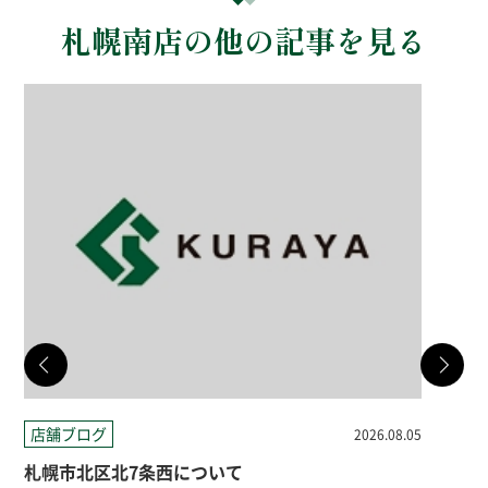
札幌南店の他の記事を見る
店舗ブログ
店
2026.08.05
札幌市北区北7条西について
札