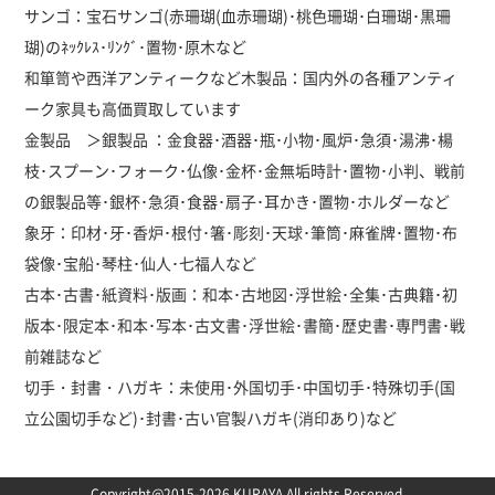
サンゴ：宝石サンゴ(赤珊瑚(血赤珊瑚)･桃色珊瑚･白珊瑚･黒珊
瑚)のﾈｯｸﾚｽ･ﾘﾝｸﾞ･置物･原木など
和箪笥や西洋アンティークなど木製品：国内外の各種アンティ
ーク家具も高価買取しています
金製品 ＞銀製品 ：金食器･酒器･瓶･小物･風炉･急須･湯沸･楊
枝･スプーン･フォーク･仏像･金杯･金無垢時計･置物･小判、戦前
の銀製品等･銀杯･急須･食器･扇子･耳かき･置物･ホルダーなど
象牙：印材･牙･香炉･根付･箸･彫刻･天球･筆筒･麻雀牌･置物･布
袋像･宝船･琴柱･仙人･七福人など
古本･古書･紙資料･版画：和本･古地図･浮世絵･全集･古典籍･初
版本･限定本･和本･写本･古文書･浮世絵･書簡･歴史書･専門書･戦
前雑誌など
切手・封書・ハガキ：未使用･外国切手･中国切手･特殊切手(国
立公園切手など)･封書･古い官製ハガキ(消印あり)など
Copyright@2015-2026 KURAYA All rights Reserved.