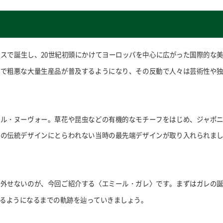
ンスで誕生し、20世紀初頭にかけてヨーロッパを中心に広がった国際的な
価で粗悪な大量生産品が普及するようになり、その反動で人々は芸術性や
ール・ヌーヴォー。草花や昆虫などの有機的なモチーフをはじめ、ジャポ
来の伝統デザインにとらわれない当時の最先端デザインが取り入れられま
に外せないのが、今回ご紹介する〈エミール・ガレ〉です。まずはガレの
るようになるまでの軌跡を辿っていきましょう。