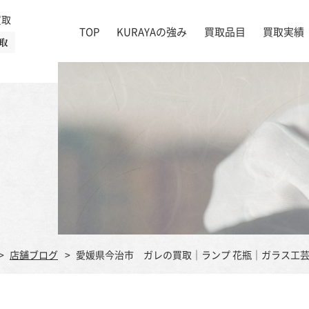
買取
TOP
KURAYAの強み
買取品目
買取実績
取
絵画
店舗一覧
掛け軸
茶道具
書道具
宝石
時計
着物
ブランド家具
店舗ブログ
愛媛県今治市 ガレの買取｜ランプ 花瓶｜ガラス工