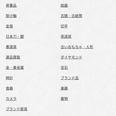
骨董品
絵画
掛け軸
古銭・古紙幣
金貨
切手
日本刀・鎧
茶道具
書道具
古いおもちゃ・人形
遺品買取
ダイヤモンド
金・貴金属
宝石
時計
ブランド品
食器
楽器
カメラ
着物
ブランド家具