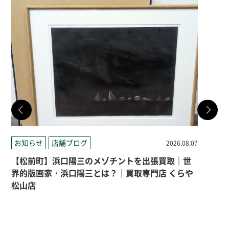
お知らせ
店舗ブログ
お
2026.08.07
【松前町】浜口陽三のメゾチントを出張買取｜世
【
界的版画家・浜口陽三とは？｜買取専門店 くらや
ィ
松山店
ト