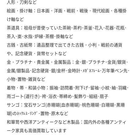
人形・刀剣など
絵画・掛け軸：日本画・洋画・戦前・戦後・現代絵画・各種掛
け軸など
茶道具：祖母が昔使っていた茶碗･茶杓･茶釜･花入･花器･花瓶･
茶入･棗･水指･炉縁･茶棚･掛軸など
古銭・古紙幣：遺品整理で出てきた古銭・小判・戦前の通貨
や、記念硬貨・貨幣セットなど
金・プラチナ・貴金属・金属製品：金･銀･プラチナ･金貨/銀貨･
金属/銀製品･記念硬貨･銀/金杯･金時計･ﾒｶﾞﾈﾌﾚｰﾑ･万年筆ペン先･
小物･置物･雑貨など
着物・帯・和装小物：振袖･訪問着･附下げ･留袖･小紋･紬･羽織･
雨ゴート(道行き)･袴･浴衣･帯締め･髪飾り･組紐･扇子
サンゴ：宝石サンゴ(赤珊瑚(血赤珊瑚)･桃色珊瑚･白珊瑚･黒珊
瑚)のﾈｯｸﾚｽ･ﾘﾝｸﾞ･置物･原木など
和箪笥や西洋アンティークなど木製品：国内外の各種アンティ
ーク家具も高価買取しています