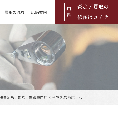
査定 / 買取の
無
買取の流れ
店舗案内
料
依頼はコチラ
店舗ブログ
古銭・古紙幣
お役立ち情報
金貨
古いおもちゃ・人形
遺品買取
ブランド品
食器
張査定も可能な「買取専門店 くらや 札幌西店」へ！