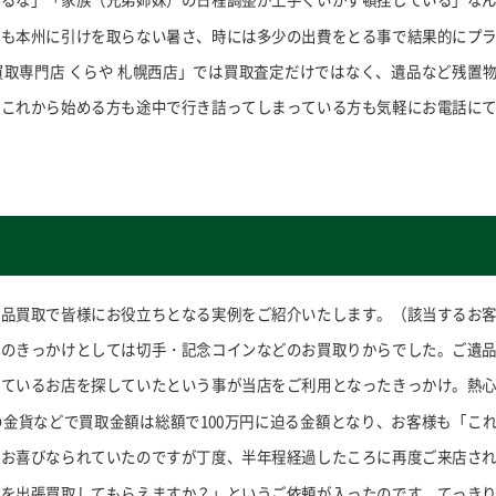
夏も本州に引けを取らない暑さ、時には多少の出費をとる事で結果的にプ
取専門店 くらや 札幌西店」では買取査定だけではなく、遺品など残置
をこれから始める方も途中で行き詰ってしまっている方も気軽にお電話に
遺品買取で皆様にお役立ちとなる実例をご紹介いたします。（該当するお
めのきっかけとしては切手・記念コインなどのお買取りからでした。ご遺
しているお店を探していたという事が当店をご利用となったきっかけ。熱
金貨などで買取金額は総額で100万円に迫る金額となり、お客様も「こ
とお喜びなられていたのですが丁度、半年程経過したころに再度ご来店さ
物を出張買取してもらえますか？」というご依頼が入ったのです。てっき