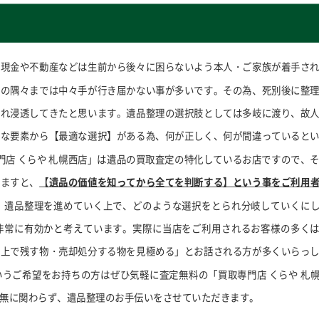
。現金や不動産などは生前から後々に困らないよう本人・ご家族が着手さ
中の隅々までは中々手が行き届かない事が多いです。その為、死別後に整
まれ浸透してきたと思います。遺品整理の選択肢としては多岐に渡り、故
々な要素から【最適な選択】がある為、何が正しく、何が間違っていると
門店 くらや 札幌西店」は遺品の買取査定の特化しているお店ですので、
しますと、
【遺品の価値を知ってから全てを判断する】という事をご利用
。遺品整理を進めていく上で、どのような選択をとられ分岐していくに
非常に有効かと考えています。実際に当店をご利用されるお客様の多く
た上で残す物・売却処分する物を見極める」とお話される方が多くいらっ
うご希望をお持ちの方はぜひ気軽に査定無料の「買取専門店 くらや 札
無に関わらず、遺品整理のお手伝いをさせていただきます。