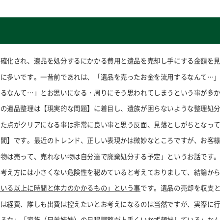
明確化され、遺品を処分するにかかる費用と遺品を売却し手にする金額を
常に多いです。一昔前であれは、「遺品を売ったお金を流用するなんて…
するなんて…」とお思いになる・周りにそう思われてしまうという事が多
代の遺品整理は【現実的な問題】に着目し、遺族が困らないような整理処
った点がクリアになる事は非常に良い事と思う反面、見落としがちとなっ
時間】です。最近のトレンド、正しい表現かは微妙なところですが、お客
る物は売って、売れない物は自分達で廃棄処分する予定」というお話です
の考え方には小さくない危険性を秘めていると考えておりまして、結論か
ている以上に時間と体力のかかるもの」という事
です。遺品の売却を収支
分は経費、誰しも出費は控えたいとお考えになるのは当然ですが、実際に
かるな」「家族（兄弟姉妹）の日程調整が上手くいかず頓挫している」な