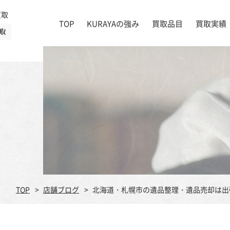
買取
TOP
KURAYAの強み
買取品目
買取実績
取
絵画
店舗一覧
掛け軸
茶道具
書道具
宝石
時計
着物
ブランド家具
TOP
店舗ブログ
北海道・札幌市の遺品整理・遺品売却は出