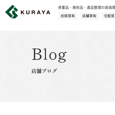
骨董品・美術品・遺品整理の高価
出張買取
店舗買取
宅配買
買取品目一覧
骨董品
切手
日本刀・鎧
Blog
ダイヤモンド
金・貴金属
店舗ブログ
楽器
カメラ