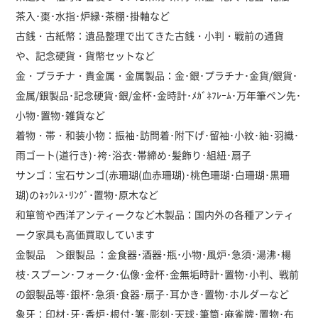
茶入･棗･水指･炉縁･茶棚･掛軸など
古銭・古紙幣：遺品整理で出てきた古銭・小判・戦前の通貨
や、記念硬貨・貨幣セットなど
金・プラチナ・貴金属・金属製品：金･銀･プラチナ･金貨/銀貨･
金属/銀製品･記念硬貨･銀/金杯･金時計･ﾒｶﾞﾈﾌﾚｰﾑ･万年筆ペン先･
小物･置物･雑貨など
着物・帯・和装小物：振袖･訪問着･附下げ･留袖･小紋･紬･羽織･
雨ゴート(道行き)･袴･浴衣･帯締め･髪飾り･組紐･扇子
サンゴ：宝石サンゴ(赤珊瑚(血赤珊瑚)･桃色珊瑚･白珊瑚･黒珊
瑚)のﾈｯｸﾚｽ･ﾘﾝｸﾞ･置物･原木など
和箪笥や西洋アンティークなど木製品：国内外の各種アンティ
ーク家具も高価買取しています
金製品 ＞銀製品 ：金食器･酒器･瓶･小物･風炉･急須･湯沸･楊
枝･スプーン･フォーク･仏像･金杯･金無垢時計･置物･小判、戦前
の銀製品等･銀杯･急須･食器･扇子･耳かき･置物･ホルダーなど
象牙：印材･牙･香炉･根付･箸･彫刻･天球･筆筒･麻雀牌･置物･布