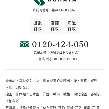
許認可番号：第441370000662
出張
店舗
宅配
買取
買取
買取
0120-424-050
営業本部（店舗ではありません）
営業時間 | 10：00～19：00
骨董品・コレクション：祖父が集めた陶器・壷・置物・鎧兜・
人形・刀剣など
絵画・掛け軸：日本画・洋画・戦前・戦後・現代絵画・各種掛
け軸など
茶道具：祖母が昔使っていた茶碗･茶杓･茶釜･花入･花器･花瓶･