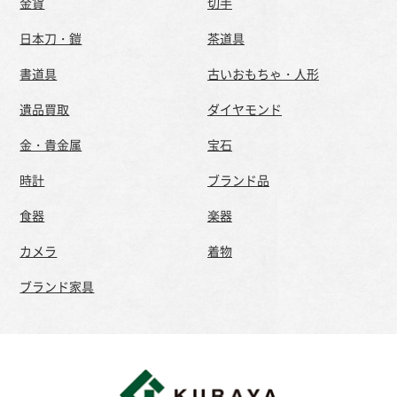
金貨
切手
日本刀・鎧
茶道具
書道具
古いおもちゃ・人形
遺品買取
ダイヤモンド
金・貴金属
宝石
時計
ブランド品
食器
楽器
カメラ
着物
ブランド家具