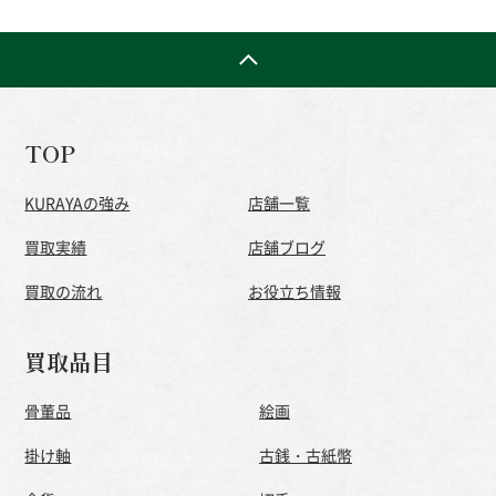
TOP
KURAYAの強み
店舗一覧
買取実績
店舗ブログ
買取の流れ
お役立ち情報
買取品目
骨董品
絵画
掛け軸
古銭・古紙幣