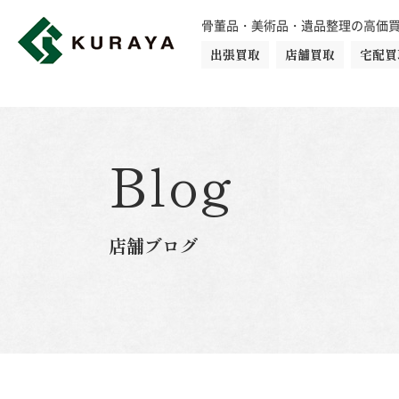
骨董品・美術品・遺品整理の高価
出張買取
店舗買取
宅配買
買取品目一覧
骨董品
切手
日本刀・鎧
Blog
ダイヤモンド
金・貴金属
店舗ブログ
楽器
カメラ