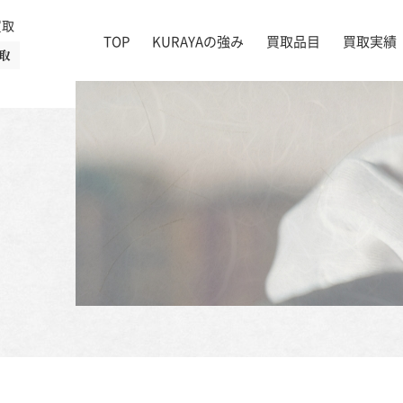
買取
TOP
KURAYAの強み
買取品目
買取実績
取
絵画
店舗一覧
掛け軸
茶道具
書道具
宝石
時計
着物
ブランド家具