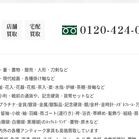
店舗
宅配
0120-424-
買取
買取
・壷・置物・鎧兜・人形・刀剣など
・現代絵画・各種掛け軸など
･花入･花器･花瓶･茶入･棗･水指･炉縁･茶棚･掛軸など
小判・戦前の通貨や、記念硬貨・貨幣セットなど
チナ･金貨/銀貨･金属/銀製品･記念硬貨･銀/金杯･金時計･ﾒｶﾞﾈﾌﾚｰﾑ
袖･小紋･紬･羽織･雨ゴート(道行き)･袴･浴衣･帯締め･髪飾り･組紐･扇
･白珊瑚･黒珊瑚)のﾈｯｸﾚｽ･ﾘﾝｸﾞ･置物･原木など
内外の各種アンティーク家具も高価買取しています