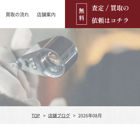
査定 / 買取の
無
買取の流れ
店舗案内
料
依頼はコチラ
店舗ブログ
古銭・古紙幣
お役立ち情報
金貨
古いおもちゃ・人形
遺品買取
ブランド品
食器
TOP
店舗ブログ
2026年08月