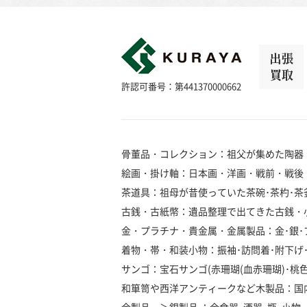
出張
買取
許認可番号：第441370000662
骨董品・コレクション：祖父が集めた陶器
絵画・掛け軸：日本画・洋画・戦前・戦後
茶道具：祖母が昔使っていた茶碗･茶杓･茶釜
古銭・古紙幣：遺品整理で出てきた古銭・
金・プラチナ・貴金属・金属製品：金･銀･プラ
着物・帯・和装小物：振袖･訪問着･附下げ･留
サンゴ：宝石サンゴ(赤珊瑚(血赤珊瑚)･桃色珊瑚
和箪笥や西洋アンティークなど木製品：国