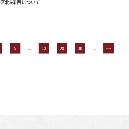
区北6条西について
5
...
10
20
30
...
»