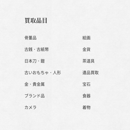
買取品目
骨董品
絵画
古銭・古紙幣
金貨
日本刀・鎧
茶道具
古いおもちゃ・人形
遺品買取
金・貴金属
宝石
ブランド品
食器
カメラ
着物