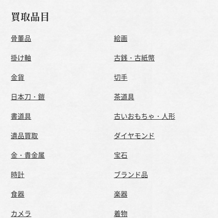
買取品目
骨董品
絵画
掛け軸
古銭・古紙幣
金貨
切手
日本刀・鎧
茶道具
書道具
古いおもちゃ・人形
遺品買取
ダイヤモンド
金・貴金属
宝石
時計
ブランド品
食器
楽器
カメラ
着物