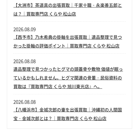
【大洲市】茶道具の出張買取｜千家十職・永楽善五郎と
は？｜買取専門店 くらや 松山店
2026.08.09
【西予市】乃木希典の掛軸を出張買取｜遺品整理で見つ
かった掛軸の評価ポイント｜買取専門店 くらや 松山店
2026.08.08
遺品整理で見つかったヒグマの頭蓋骨や敷物 価値が眠っ
ているかもしれません。ヒグマ関連の骨董・民俗資料の
買取は『買取専門店 くらや 旭川東光店』へ。
2026.08.08
【八幡浜市】金城次郎の壷を出張買取｜沖縄初の人間国
宝・金城次郎とは？｜買取専門店 くらや 松山店