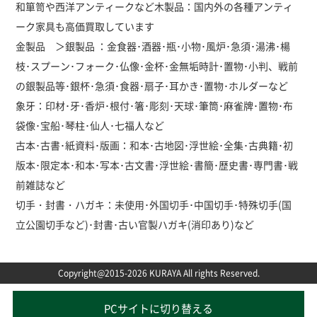
和箪笥や西洋アンティークなど木製品：国内外の各種アンティ
ーク家具も高価買取しています
金製品 ＞銀製品 ：金食器･酒器･瓶･小物･風炉･急須･湯沸･楊
枝･スプーン･フォーク･仏像･金杯･金無垢時計･置物･小判、戦前
の銀製品等･銀杯･急須･食器･扇子･耳かき･置物･ホルダーなど
象牙：印材･牙･香炉･根付･箸･彫刻･天球･筆筒･麻雀牌･置物･布
袋像･宝船･琴柱･仙人･七福人など
古本･古書･紙資料･版画：和本･古地図･浮世絵･全集･古典籍･初
版本･限定本･和本･写本･古文書･浮世絵･書簡･歴史書･専門書･戦
前雑誌など
切手・封書・ハガキ：未使用･外国切手･中国切手･特殊切手(国
立公園切手など)･封書･古い官製ハガキ(消印あり)など
Copyright@2015-2026 KURAYA All rights Reserved.
PCサイトに切り替える