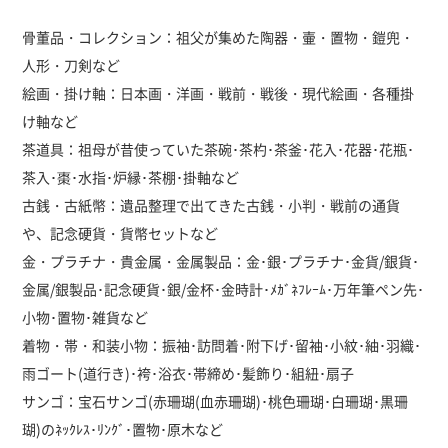
骨董品・コレクション：祖父が集めた陶器・壷・置物・鎧兜・
人形・刀剣など
絵画・掛け軸：日本画・洋画・戦前・戦後・現代絵画・各種掛
け軸など
茶道具：祖母が昔使っていた茶碗･茶杓･茶釜･花入･花器･花瓶･
茶入･棗･水指･炉縁･茶棚･掛軸など
古銭・古紙幣：遺品整理で出てきた古銭・小判・戦前の通貨
や、記念硬貨・貨幣セットなど
金・プラチナ・貴金属・金属製品：金･銀･プラチナ･金貨/銀貨･
金属/銀製品･記念硬貨･銀/金杯･金時計･ﾒｶﾞﾈﾌﾚｰﾑ･万年筆ペン先･
小物･置物･雑貨など
着物・帯・和装小物：振袖･訪問着･附下げ･留袖･小紋･紬･羽織･
雨ゴート(道行き)･袴･浴衣･帯締め･髪飾り･組紐･扇子
サンゴ：宝石サンゴ(赤珊瑚(血赤珊瑚)･桃色珊瑚･白珊瑚･黒珊
瑚)のﾈｯｸﾚｽ･ﾘﾝｸﾞ･置物･原木など