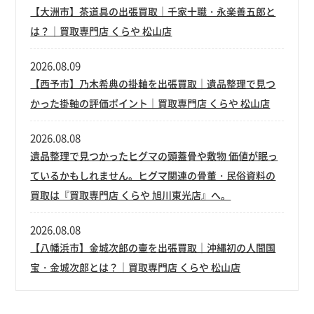
【大洲市】茶道具の出張買取｜千家十職・永楽善五郎と
は？｜買取専門店 くらや 松山店
2026.08.09
【西予市】乃木希典の掛軸を出張買取｜遺品整理で見つ
かった掛軸の評価ポイント｜買取専門店 くらや 松山店
2026.08.08
遺品整理で見つかったヒグマの頭蓋骨や敷物 価値が眠っ
ているかもしれません。ヒグマ関連の骨董・民俗資料の
買取は『買取専門店 くらや 旭川東光店』へ。
2026.08.08
【八幡浜市】金城次郎の壷を出張買取｜沖縄初の人間国
宝・金城次郎とは？｜買取専門店 くらや 松山店