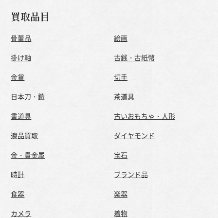
買取品目
骨董品
絵画
掛け軸
古銭・古紙幣
金貨
切手
日本刀・鎧
茶道具
書道具
古いおもちゃ・人形
遺品買取
ダイヤモンド
金・貴金属
宝石
時計
ブランド品
食器
楽器
カメラ
着物