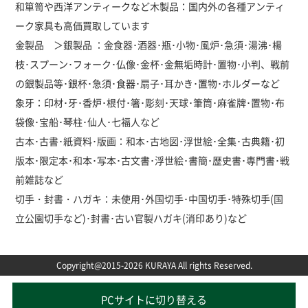
和箪笥や西洋アンティークなど木製品：国内外の各種アンティ
ーク家具も高価買取しています
金製品 ＞銀製品 ：金食器･酒器･瓶･小物･風炉･急須･湯沸･楊
枝･スプーン･フォーク･仏像･金杯･金無垢時計･置物･小判、戦前
の銀製品等･銀杯･急須･食器･扇子･耳かき･置物･ホルダーなど
象牙：印材･牙･香炉･根付･箸･彫刻･天球･筆筒･麻雀牌･置物･布
袋像･宝船･琴柱･仙人･七福人など
古本･古書･紙資料･版画：和本･古地図･浮世絵･全集･古典籍･初
版本･限定本･和本･写本･古文書･浮世絵･書簡･歴史書･専門書･戦
前雑誌など
切手・封書・ハガキ：未使用･外国切手･中国切手･特殊切手(国
立公園切手など)･封書･古い官製ハガキ(消印あり)など
Copyright@2015-2026 KURAYA All rights Reserved.
PCサイトに切り替える