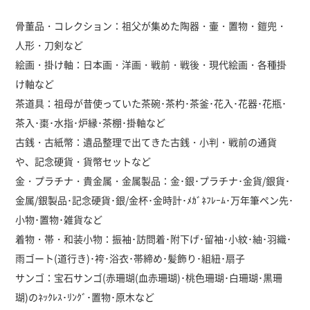
骨董品・コレクション：祖父が集めた陶器・壷・置物・鎧兜・
人形・刀剣など
絵画・掛け軸：日本画・洋画・戦前・戦後・現代絵画・各種掛
け軸など
茶道具：祖母が昔使っていた茶碗･茶杓･茶釜･花入･花器･花瓶･
茶入･棗･水指･炉縁･茶棚･掛軸など
古銭・古紙幣：遺品整理で出てきた古銭・小判・戦前の通貨
や、記念硬貨・貨幣セットなど
金・プラチナ・貴金属・金属製品：金･銀･プラチナ･金貨/銀貨･
金属/銀製品･記念硬貨･銀/金杯･金時計･ﾒｶﾞﾈﾌﾚｰﾑ･万年筆ペン先･
小物･置物･雑貨など
着物・帯・和装小物：振袖･訪問着･附下げ･留袖･小紋･紬･羽織･
雨ゴート(道行き)･袴･浴衣･帯締め･髪飾り･組紐･扇子
サンゴ：宝石サンゴ(赤珊瑚(血赤珊瑚)･桃色珊瑚･白珊瑚･黒珊
瑚)のﾈｯｸﾚｽ･ﾘﾝｸﾞ･置物･原木など