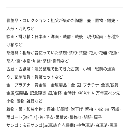
骨董品・コレクション：祖父が集めた陶器・壷・置物・鎧兜・
人形・刀剣など
絵画・掛け軸：日本画・洋画・戦前・戦後・現代絵画・各種掛
け軸など
茶道具：祖母が昔使っていた茶碗･茶杓･茶釜･花入･花器･花瓶･
茶入･棗･水指･炉縁･茶棚･掛軸など
古銭・古紙幣：遺品整理で出てきた古銭・小判・戦前の通貨
や、記念硬貨・貨幣セットなど
金・プラチナ・貴金属・金属製品：金･銀･プラチナ･金貨/銀貨･
金属/銀製品･記念硬貨･銀/金杯･金時計･ﾒｶﾞﾈﾌﾚｰﾑ･万年筆ペン先･
小物･置物･雑貨など
着物・帯・和装小物：振袖･訪問着･附下げ･留袖･小紋･紬･羽織･
雨ゴート(道行き)･袴･浴衣･帯締め･髪飾り･組紐･扇子
サンゴ：宝石サンゴ(赤珊瑚(血赤珊瑚)･桃色珊瑚･白珊瑚･黒珊