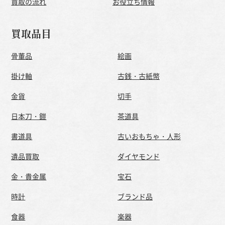
買取の流れ
お役立ち情報
買取品目
骨董品
絵画
掛け軸
古銭・古紙幣
金貨
切手
日本刀・鎧
茶道具
書道具
古いおもちゃ・人形
遺品買取
ダイヤモンド
金・貴金属
宝石
時計
ブランド品
食器
楽器