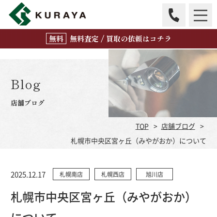
無
料
査定 / 買取の
依頼はコチラ
Blog
店舗ブログ
TOP
店舗ブログ
札幌市中央区宮ヶ丘（みやがおか）について
2025.12.17
札幌南店
札幌西店
旭川店
札幌市中央区宮ヶ丘（みやがおか）