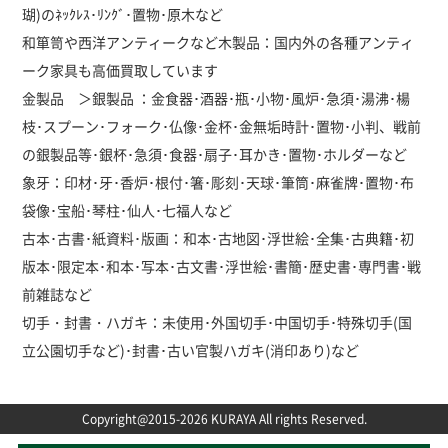
瑚)のﾈｯｸﾚｽ･ﾘﾝｸﾞ･置物･原木など
和箪笥や西洋アンティークなど木製品：国内外の各種アンティ
ーク家具も高価買取しています
金製品 ＞銀製品 ：金食器･酒器･瓶･小物･風炉･急須･湯沸･楊
枝･スプーン･フォーク･仏像･金杯･金無垢時計･置物･小判、戦前
の銀製品等･銀杯･急須･食器･扇子･耳かき･置物･ホルダーなど
象牙：印材･牙･香炉･根付･箸･彫刻･天球･筆筒･麻雀牌･置物･布
袋像･宝船･琴柱･仙人･七福人など
古本･古書･紙資料･版画：和本･古地図･浮世絵･全集･古典籍･初
版本･限定本･和本･写本･古文書･浮世絵･書簡･歴史書･専門書･戦
前雑誌など
切手・封書・ハガキ：未使用･外国切手･中国切手･特殊切手(国
立公園切手など)･封書･古い官製ハガキ(消印あり)など
Copyright@2015-2026 KURAYA All rights Reserved.